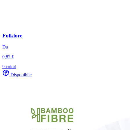
Folklore
Da
0,82 €
9 colori
Disponibile