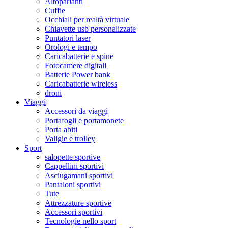
Altoparlanti
Cuffie
Occhiali per realtà virtuale
Chiavette usb personalizzate
Puntatori laser
Orologi e tempo
Caricabatterie e spine
Fotocamere digitali
Batterie Power bank
Caricabatterie wireless
droni
Viaggi
Accessori da viaggi
Portafogli e portamonete
Porta abiti
Valigie e trolley
Sport
salopette sportive
Cappellini sportivi
Asciugamani sportivi
Pantaloni sportivi
Tute
Attrezzature sportive
Accessori sportivi
Tecnologie nello sport