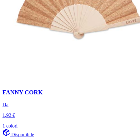
FANNY CORK
Da
1,92 €
1 colori
Disponibile