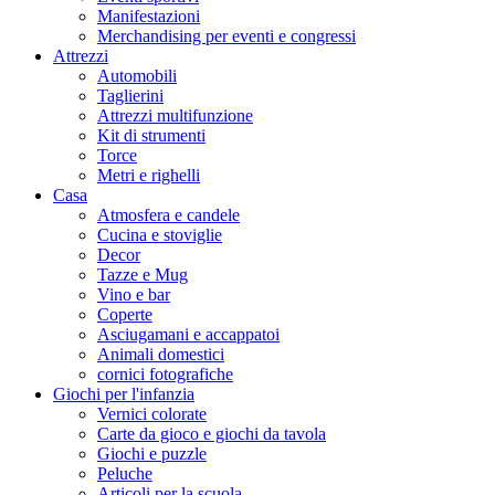
Manifestazioni
Merchandising per eventi e congressi
Attrezzi
Automobili
Taglierini
Attrezzi multifunzione
Kit di strumenti
Torce
Metri e righelli
Casa
Atmosfera e candele
Cucina e stoviglie
Decor
Tazze e Mug
Vino e bar
Coperte
Asciugamani e accappatoi
Animali domestici
cornici fotografiche
Giochi per l'infanzia
Vernici colorate
Carte da gioco e giochi da tavola
Giochi e puzzle
Peluche
Articoli per la scuola