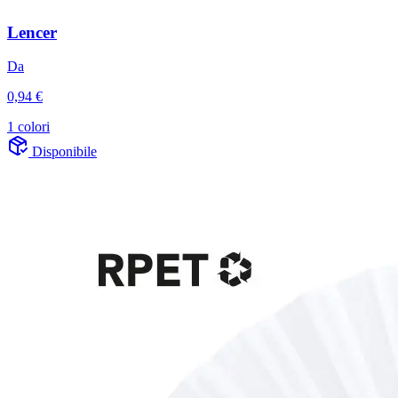
Lencer
Da
0,94 €
1 colori
Disponibile