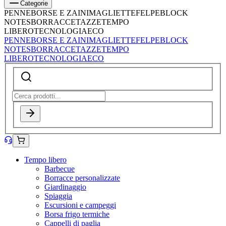
Categorie
PENNE
BORSE E ZAINI
MAGLIETTE
FELPE
BLOCK
NOTES
BORRACCE
TAZZE
TEMPO
LIBERO
TECNOLOGIA
ECO
PENNE
BORSE E ZAINI
MAGLIETTE
FELPE
BLOCK
NOTES
BORRACCE
TAZZE
TEMPO
LIBERO
TECNOLOGIA
ECO
Tempo libero
Barbecue
Borracce personalizzate
Giardinaggio
Spiaggia
Escursioni e campeggi
Borsa frigo termiche
Cappelli di paglia