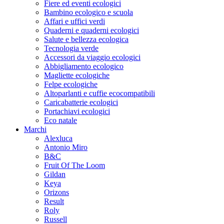
Fiere ed eventi ecologici
Bambino ecologico e scuola
Affari e uffici verdi
Quaderni e quaderni ecologici
Salute e bellezza ecologica
Tecnologia verde
Accessori da viaggio ecologici
Abbigliamento ecologico
Magliette ecologiche
Felpe ecologiche
Altoparlanti e cuffie ecocompatibili
Caricabatterie ecologici
Portachiavi ecologici
Eco natale
Marchi
Alexluca
Antonio Miro
B&C
Fruit Of The Loom
Gildan
Keya
Orizons
Result
Roly
Russell