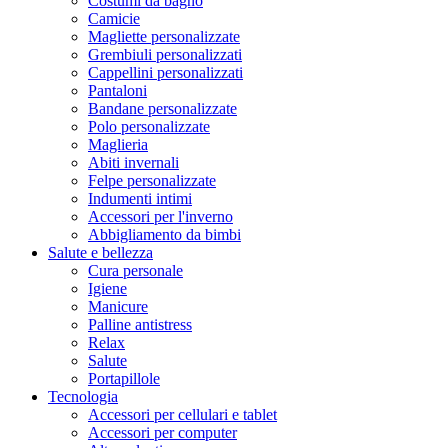
Costumi da bagno
Camicie
Magliette personalizzate
Grembiuli personalizzati
Cappellini personalizzati
Pantaloni
Bandane personalizzate
Polo personalizzate
Maglieria
Abiti invernali
Felpe personalizzate
Indumenti intimi
Accessori per l'inverno
Abbigliamento da bimbi
Salute e bellezza
Cura personale
Igiene
Manicure
Palline antistress
Relax
Salute
Portapillole
Tecnologia
Accessori per cellulari e tablet
Accessori per computer