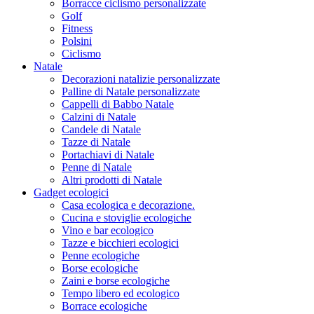
Borracce ciclismo personalizzate
Golf
Fitness
Polsini
Ciclismo
Natale
Decorazioni natalizie personalizzate
Palline di Natale personalizzate
Cappelli di Babbo Natale
Calzini di Natale
Candele di Natale
Tazze di Natale
Portachiavi di Natale
Penne di Natale
Altri prodotti di Natale
Gadget ecologici
Casa ecologica e decorazione.
Cucina e stoviglie ecologiche
Vino e bar ecologico
Tazze e bicchieri ecologici
Penne ecologiche
Borse ecologiche
Zaini e borse ecologiche
Tempo libero ed ecologico
Borrace ecologiche