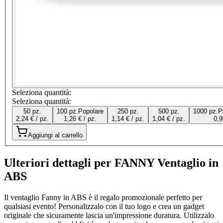
Seleziona quantità:
Seleziona quantità:
50 pz.
100 pz.
Popolare
250 pz.
500 pz.
1000 pz.
P
2,24 € / pz.
1,26 € / pz.
1,14 € / pz.
1,04 € / pz.
0,9
Aggiungi al carrello
Ulteriori dettagli per FANNY Ventaglio in
ABS
Il ventaglio Fanny in ABS è il regalo promozionale perfetto per
qualsiasi evento! Personalizzalo con il tuo logo e crea un gadget
originale che sicuramente lascia un'impressione duratura. Utilizzalo