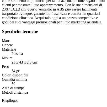
come strumento di pubblicità per la tua azienda o come regalo ai tuoi
clienti per mostrare il tuo apprezzamento. Con le sue dimensioni di
23X43X2,3 cm, questo ventaglio in ABS può essere facilmente
trasportato ovunque, garantendo freschezza e comfort in qualsiasi
condizione climatica. Acquistalo oggi a un prezzo competitivo e
godi dei suoi vantaggi promozionali per il tuo marketing aziendale.
Specifiche tecniche
Marca
Genere
Materiale
Plastica
Misura
23 x 43 x 2,3 cm
Peso
54 gr
Colori disponibili
Quantità minima
50
Aree di stampa
Metodi di stampa
Riepilogo: