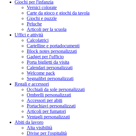
Giochi per l'infanzia
Vernici colorate
Carte da gioco e giochi da tavola
Giochi e puzzle
Peluche
Articoli per la scuola
Uffici e attività
Calcolatrici
Cartelline e portadocumenti
Block notes personalizzati
Gadget per l'ufficio
Porta biglietti da visita
Calendari personalizzati
Welcome pack
Segnalibri personalizzati
Regali e accessori
Occhiali da sole personalizzati
Ombrelli personalizzati
Accessori per abiti
Portachiavi personalizzati
Articoli per fumatori
Ventagli personalizzati
Abiti da lavoro
Alta visibilità
Divise per l'ospitalità