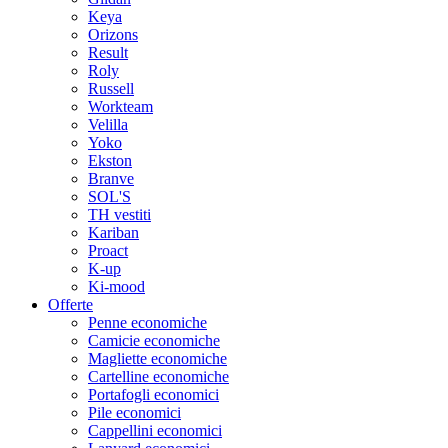
Keya
Orizons
Result
Roly
Russell
Workteam
Velilla
Yoko
Ekston
Branve
SOL'S
TH vestiti
Kariban
Proact
K-up
Ki-mood
Offerte
Penne economiche
Camicie economiche
Magliette economiche
Cartelline economiche
Portafogli economici
Pile economici
Cappellini economici