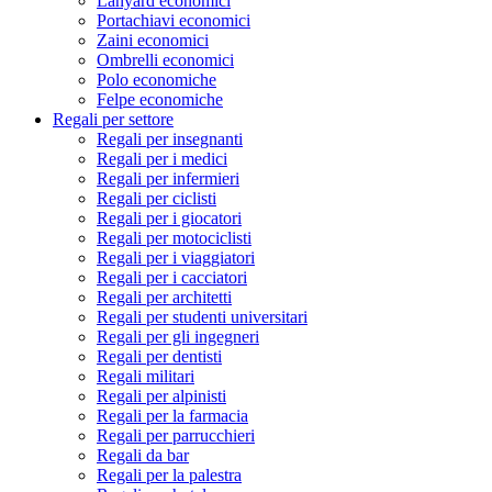
Lanyard economici
Portachiavi economici
Zaini economici
Ombrelli economici
Polo economiche
Felpe economiche
Regali per settore
Regali per insegnanti
Regali per i medici
Regali per infermieri
Regali per ciclisti
Regali per i giocatori
Regali per motociclisti
Regali per i viaggiatori
Regali per i cacciatori
Regali per architetti
Regali per studenti universitari
Regali per gli ingegneri
Regali per dentisti
Regali militari
Regali per alpinisti
Regali per la farmacia
Regali per parrucchieri
Regali da bar
Regali per la palestra