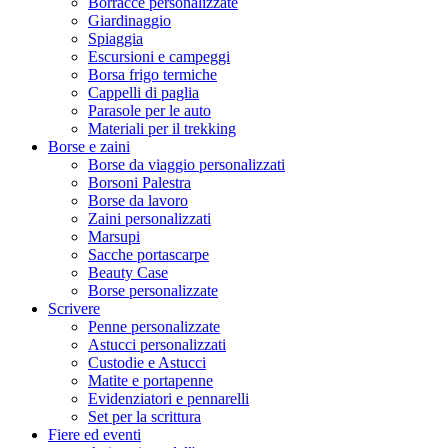
Borracce personalizzate
Giardinaggio
Spiaggia
Escursioni e campeggi
Borsa frigo termiche
Cappelli di paglia
Parasole per le auto
Materiali per il trekking
Borse e zaini
Borse da viaggio personalizzati
Borsoni Palestra
Borse da lavoro
Zaini personalizzati
Marsupi
Sacche portascarpe
Beauty Case
Borse personalizzate
Scrivere
Penne personalizzate
Astucci personalizzati
Custodie e Astucci
Matite e portapenne
Evidenziatori e pennarelli
Set per la scrittura
Fiere ed eventi