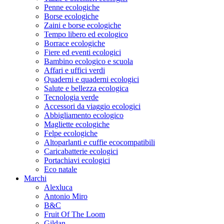
Penne ecologiche
Borse ecologiche
Zaini e borse ecologiche
Tempo libero ed ecologico
Borrace ecologiche
Fiere ed eventi ecologici
Bambino ecologico e scuola
Affari e uffici verdi
Quaderni e quaderni ecologici
Salute e bellezza ecologica
Tecnologia verde
Accessori da viaggio ecologici
Abbigliamento ecologico
Magliette ecologiche
Felpe ecologiche
Altoparlanti e cuffie ecocompatibili
Caricabatterie ecologici
Portachiavi ecologici
Eco natale
Marchi
Alexluca
Antonio Miro
B&C
Fruit Of The Loom
Gildan