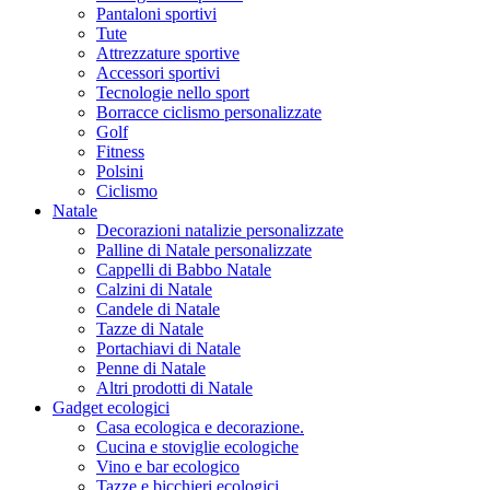
Pantaloni sportivi
Tute
Attrezzature sportive
Accessori sportivi
Tecnologie nello sport
Borracce ciclismo personalizzate
Golf
Fitness
Polsini
Ciclismo
Natale
Decorazioni natalizie personalizzate
Palline di Natale personalizzate
Cappelli di Babbo Natale
Calzini di Natale
Candele di Natale
Tazze di Natale
Portachiavi di Natale
Penne di Natale
Altri prodotti di Natale
Gadget ecologici
Casa ecologica e decorazione.
Cucina e stoviglie ecologiche
Vino e bar ecologico
Tazze e bicchieri ecologici