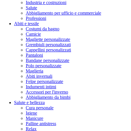
Industria e costruzioni
Salute
Abbigliamento per ufficio e commerciale
Professioni
Abiti e tessile
Costumi da bagno
Camicie
Magliette personalizzate
Grembiuli personalizzati
Cappellini personalizzati
Pantaloni
Bandane personalizzate
Polo personalizzate
Maglieria
Abiti invernali
Felpe personalizzate
Indumenti intimi
Accessori per l'inverno
Abbigliamento da bimbi
Salute e bellezza
Cura personale
Igiene
Manicure
Palline antistress
Relax