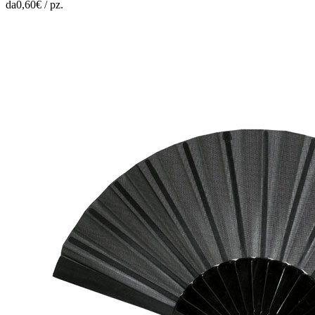
da
0,60
€ /
pz.