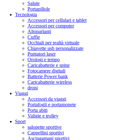
Salute
Portapillole
Tecnologia
Accessori per cellulari e tablet
Accessori per computer
Altoparlanti
Cuffie
Occhiali per realtà virtuale
Chiavette usb personalizzate
Puntatori laser
Orologi e tempo
Caricabatterie e spine
Fotocamere digitali
Batterie Power bank
Caricabatterie wireless
droni
Viaggi
Accessori da viaggi
Portafogli e portamonete
Porta abiti
Valigie e trolley
Sport
salopette sportive
Cappellini sportivi
Asciugamani sportivi