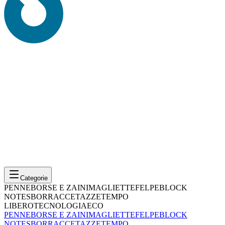
Categorie
PENNE
BORSE E ZAINI
MAGLIETTE
FELPE
BLOCK
NOTES
BORRACCE
TAZZE
TEMPO
LIBERO
TECNOLOGIA
ECO
PENNE
BORSE E ZAINI
MAGLIETTE
FELPE
BLOCK
NOTES
BORRACCE
TAZZE
TEMPO