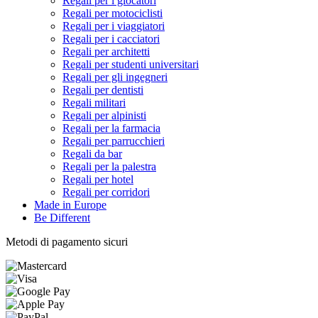
Regali per i giocatori
Regali per motociclisti
Regali per i viaggiatori
Regali per i cacciatori
Regali per architetti
Regali per studenti universitari
Regali per gli ingegneri
Regali per dentisti
Regali militari
Regali per alpinisti
Regali per la farmacia
Regali per parrucchieri
Regali da bar
Regali per la palestra
Regali per hotel
Regali per corridori
Made in Europe
Be Different
Metodi di pagamento sicuri