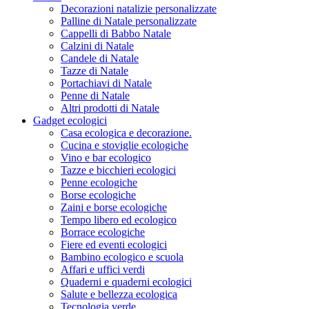
Decorazioni natalizie personalizzate
Palline di Natale personalizzate
Cappelli di Babbo Natale
Calzini di Natale
Candele di Natale
Tazze di Natale
Portachiavi di Natale
Penne di Natale
Altri prodotti di Natale
Gadget ecologici
Casa ecologica e decorazione.
Cucina e stoviglie ecologiche
Vino e bar ecologico
Tazze e bicchieri ecologici
Penne ecologiche
Borse ecologiche
Zaini e borse ecologiche
Tempo libero ed ecologico
Borrace ecologiche
Fiere ed eventi ecologici
Bambino ecologico e scuola
Affari e uffici verdi
Quaderni e quaderni ecologici
Salute e bellezza ecologica
Tecnologia verde