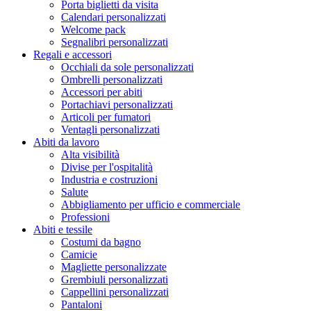
Porta biglietti da visita
Calendari personalizzati
Welcome pack
Segnalibri personalizzati
Regali e accessori
Occhiali da sole personalizzati
Ombrelli personalizzati
Accessori per abiti
Portachiavi personalizzati
Articoli per fumatori
Ventagli personalizzati
Abiti da lavoro
Alta visibilità
Divise per l'ospitalità
Industria e costruzioni
Salute
Abbigliamento per ufficio e commerciale
Professioni
Abiti e tessile
Costumi da bagno
Camicie
Magliette personalizzate
Grembiuli personalizzati
Cappellini personalizzati
Pantaloni