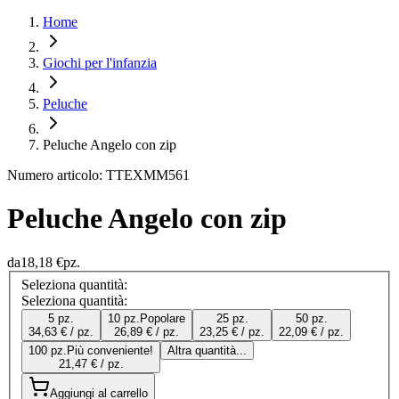
Home
Giochi per l'infanzia
Peluche
Peluche Angelo con zip
Numero articolo: TTEXMM561
Peluche Angelo con zip
da
18,18 €
pz.
Seleziona quantità:
Seleziona quantità:
5 pz.
10 pz.
Popolare
25 pz.
50 pz.
34,63 € / pz.
26,89 € / pz.
23,25 € / pz.
22,09 € / pz.
100 pz.
Più conveniente!
Altra quantità...
21,47 € / pz.
Aggiungi al carrello