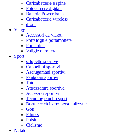
Caricabatterie e spine
Fotocamere digitali
Batterie Power bank
Caricabatterie wireless
droni
Viaggi
Accessori da viaggi
Portafogli e portamonete
Porta abiti
Valigie e trolley
Sport
salopette sportive
Cappellini sportivi
Asciugamani sportivi
Pantaloni sportivi
Tute
Attrezzature sportive
Accessori sportivi
Tecnologie nello sport
Borracce ciclismo personalizzate
Golf
Fitness
Polsini
Ciclismo
Natale