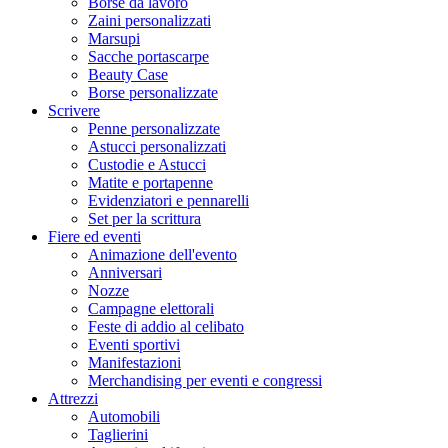
Borse da lavoro
Zaini personalizzati
Marsupi
Sacche portascarpe
Beauty Case
Borse personalizzate
Scrivere
Penne personalizzate
Astucci personalizzati
Custodie e Astucci
Matite e portapenne
Evidenziatori e pennarelli
Set per la scrittura
Fiere ed eventi
Animazione dell'evento
Anniversari
Nozze
Campagne elettorali
Feste di addio al celibato
Eventi sportivi
Manifestazioni
Merchandising per eventi e congressi
Attrezzi
Automobili
Taglierini