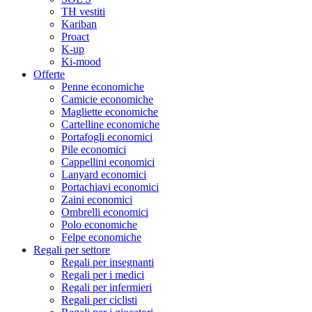
TH vestiti
Kariban
Proact
K-up
Ki-mood
Offerte
Penne economiche
Camicie economiche
Magliette economiche
Cartelline economiche
Portafogli economici
Pile economici
Cappellini economici
Lanyard economici
Portachiavi economici
Zaini economici
Ombrelli economici
Polo economiche
Felpe economiche
Regali per settore
Regali per insegnanti
Regali per i medici
Regali per infermieri
Regali per ciclisti