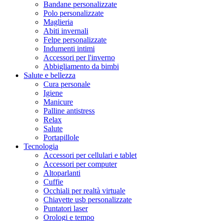
Bandane personalizzate
Polo personalizzate
Maglieria
Abiti invernali
Felpe personalizzate
Indumenti intimi
Accessori per l'inverno
Abbigliamento da bimbi
Salute e bellezza
Cura personale
Igiene
Manicure
Palline antistress
Relax
Salute
Portapillole
Tecnologia
Accessori per cellulari e tablet
Accessori per computer
Altoparlanti
Cuffie
Occhiali per realtà virtuale
Chiavette usb personalizzate
Puntatori laser
Orologi e tempo