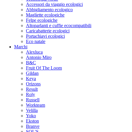
Accessori da viaggio ecologici
Abbigliamento ecologico
Magliette ecologiche
Felpe ecologiche
Altoparlanti e cuffie ecocompatibili
Caricabatterie ecologici
Portachiavi ecologici
Eco natale
Marchi
Alexluca
Antonio Miro
B&C
Fruit Of The Loom
Gildan
Keya
Orizons
Result
Roly
Russell
Workteam
Velilla
Yoko
Ekston
Branve
SOL'S