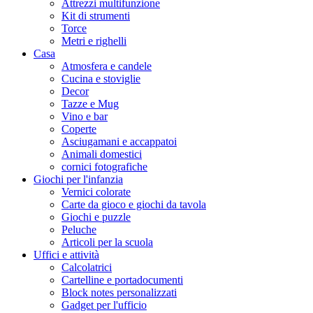
Attrezzi multifunzione
Kit di strumenti
Torce
Metri e righelli
Casa
Atmosfera e candele
Cucina e stoviglie
Decor
Tazze e Mug
Vino e bar
Coperte
Asciugamani e accappatoi
Animali domestici
cornici fotografiche
Giochi per l'infanzia
Vernici colorate
Carte da gioco e giochi da tavola
Giochi e puzzle
Peluche
Articoli per la scuola
Uffici e attività
Calcolatrici
Cartelline e portadocumenti
Block notes personalizzati
Gadget per l'ufficio