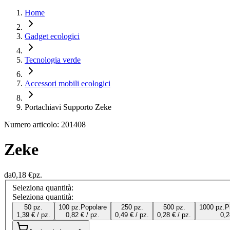
Home
Gadget ecologici
Tecnologia verde
Accessori mobili ecologici
Portachiavi Supporto Zeke
Numero articolo: 201408
Zeke
da
0,18 €
pz.
Seleziona quantità:
Seleziona quantità:
50 pz.
100 pz.
Popolare
250 pz.
500 pz.
1000 pz.
P
1,39 € / pz.
0,82 € / pz.
0,49 € / pz.
0,28 € / pz.
0,2