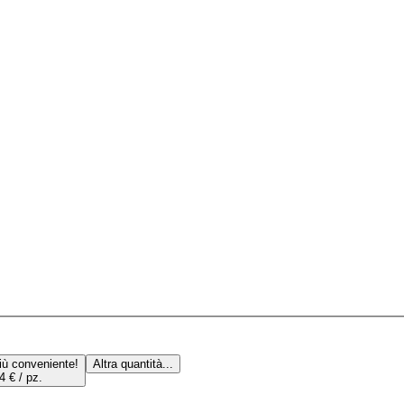
iù conveniente!
Altra quantità...
4 € / pz.