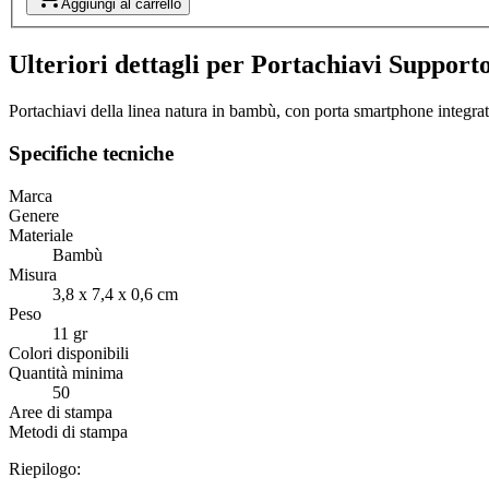
Aggiungi al carrello
Ulteriori dettagli per Portachiavi Support
Portachiavi della linea natura in bambù, con porta smartphone integrat
Specifiche tecniche
Marca
Genere
Materiale
Bambù
Misura
3,8 x 7,4 x 0,6 cm
Peso
11 gr
Colori disponibili
Quantità minima
50
Aree di stampa
Metodi di stampa
Riepilogo: