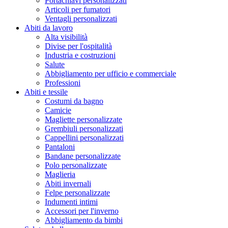
Portachiavi personalizzati
Articoli per fumatori
Ventagli personalizzati
Abiti da lavoro
Alta visibilità
Divise per l'ospitalità
Industria e costruzioni
Salute
Abbigliamento per ufficio e commerciale
Professioni
Abiti e tessile
Costumi da bagno
Camicie
Magliette personalizzate
Grembiuli personalizzati
Cappellini personalizzati
Pantaloni
Bandane personalizzate
Polo personalizzate
Maglieria
Abiti invernali
Felpe personalizzate
Indumenti intimi
Accessori per l'inverno
Abbigliamento da bimbi