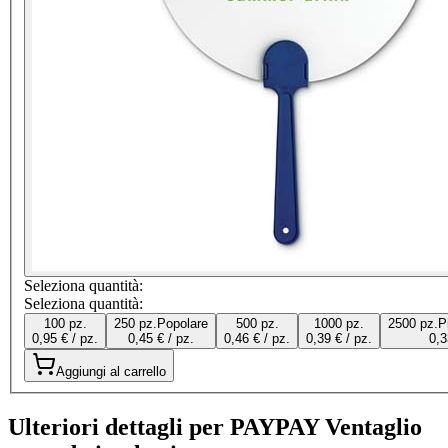
Seleziona quantità:
Seleziona quantità:
100 pz.
250 pz.
Popolare
500 pz.
1000 pz.
2500 pz.
P
0,95 € / pz.
0,45 € / pz.
0,46 € / pz.
0,39 € / pz.
0,3
Aggiungi al carrello
Ulteriori dettagli per PAYPAY Ventaglio