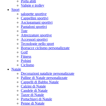
Porta abiti
Valigie e trolley
Sport
salopette sportive
Cappellini sportivi
Asciugamani sportivi
Pantaloni sportivi
Tute
Attrezzature sportive
Accessori sportivi
Tecnologie nello sport
Borracce ciclismo personalizzate
Golf
Fitness
Polsini
Ciclismo
Natale
Decorazioni natalizie personalizzate
Palline di Natale personalizzate
Cappelli di Babbo Natale
Calzini di Natale
Candele di Natale
Tazze di Natale
Portachiavi di Natale
Penne di Natale