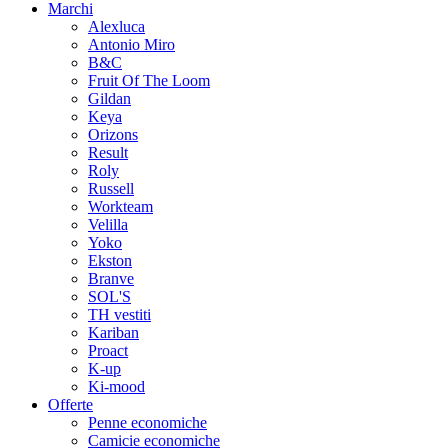
Marchi
Alexluca
Antonio Miro
B&C
Fruit Of The Loom
Gildan
Keya
Orizons
Result
Roly
Russell
Workteam
Velilla
Yoko
Ekston
Branve
SOL'S
TH vestiti
Kariban
Proact
K-up
Ki-mood
Offerte
Penne economiche
Camicie economiche