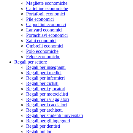
Magliette economiche
Cartelline economiche
Portafogli economici
Pile economici
Cappellini economici
Lanyard economici
Portachiavi economici
Zaini economici
Ombrelli economici
Polo economiche
Felpe economiche
Regali per settore
Regali per insegnanti
Regali per i medici
Regali per infermieri
Regali per ciclisti
Regali per i giocatori
Regali per motociclisti
Regali per i viaggiatori
Regali per i cacciatori
Regali per architetti
Regali per studenti universitari
Regali per gli ingegneri
Regali per dentisti
Regali militari