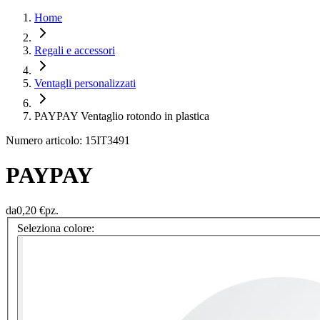
Home
Regali e accessori
Ventagli personalizzati
PAYPAY Ventaglio rotondo in plastica
Numero articolo: 15IT3491
PAYPAY
da
0,20 €
pz.
Seleziona colore: