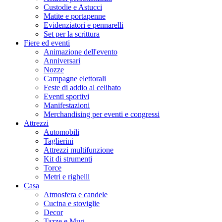
Custodie e Astucci
Matite e portapenne
Evidenziatori e pennarelli
Set per la scrittura
Fiere ed eventi
Animazione dell'evento
Anniversari
Nozze
Campagne elettorali
Feste di addio al celibato
Eventi sportivi
Manifestazioni
Merchandising per eventi e congressi
Attrezzi
Automobili
Taglierini
Attrezzi multifunzione
Kit di strumenti
Torce
Metri e righelli
Casa
Atmosfera e candele
Cucina e stoviglie
Decor
Tazze e Mug