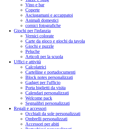
Vino e bar
Coperte
Asciugamani e accappatoi
Animali domestici
cornici fotografiche
Giochi per l'infanzia
Vernici colorate
Carte da gioco e giochi da tavola
Giochi e puzzle
Peluche
Articoli per la scuola
Uffici e attività
Calcolatrici
Cartelline e portadocumenti
Block notes personalizzati
Gadget per l'ufficio
Porta biglietti da visita
Calendari personalizzati
Welcome pack
Segnalibri personalizzati
Regali e accessori
Occhiali da sole personalizzati
Ombrelli personalizzati
Accessori per abiti