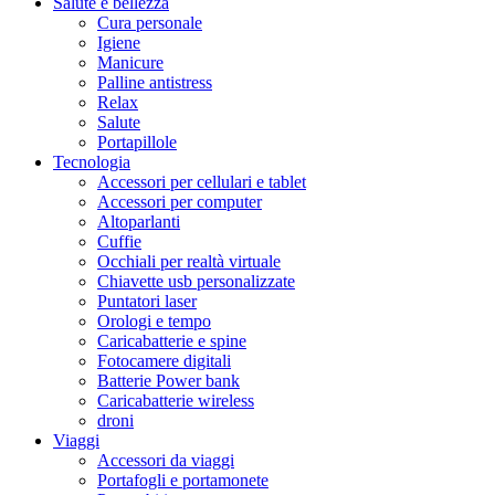
Salute e bellezza
Cura personale
Igiene
Manicure
Palline antistress
Relax
Salute
Portapillole
Tecnologia
Accessori per cellulari e tablet
Accessori per computer
Altoparlanti
Cuffie
Occhiali per realtà virtuale
Chiavette usb personalizzate
Puntatori laser
Orologi e tempo
Caricabatterie e spine
Fotocamere digitali
Batterie Power bank
Caricabatterie wireless
droni
Viaggi
Accessori da viaggi
Portafogli e portamonete