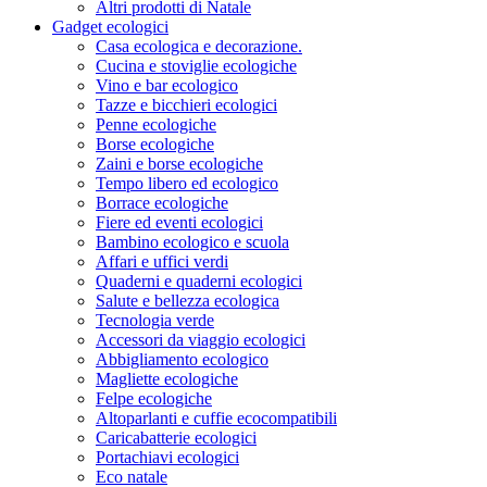
Altri prodotti di Natale
Gadget ecologici
Casa ecologica e decorazione.
Cucina e stoviglie ecologiche
Vino e bar ecologico
Tazze e bicchieri ecologici
Penne ecologiche
Borse ecologiche
Zaini e borse ecologiche
Tempo libero ed ecologico
Borrace ecologiche
Fiere ed eventi ecologici
Bambino ecologico e scuola
Affari e uffici verdi
Quaderni e quaderni ecologici
Salute e bellezza ecologica
Tecnologia verde
Accessori da viaggio ecologici
Abbigliamento ecologico
Magliette ecologiche
Felpe ecologiche
Altoparlanti e cuffie ecocompatibili
Caricabatterie ecologici
Portachiavi ecologici
Eco natale