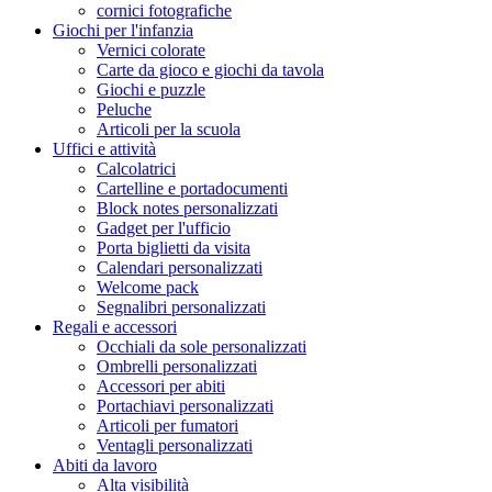
cornici fotografiche
Giochi per l'infanzia
Vernici colorate
Carte da gioco e giochi da tavola
Giochi e puzzle
Peluche
Articoli per la scuola
Uffici e attività
Calcolatrici
Cartelline e portadocumenti
Block notes personalizzati
Gadget per l'ufficio
Porta biglietti da visita
Calendari personalizzati
Welcome pack
Segnalibri personalizzati
Regali e accessori
Occhiali da sole personalizzati
Ombrelli personalizzati
Accessori per abiti
Portachiavi personalizzati
Articoli per fumatori
Ventagli personalizzati
Abiti da lavoro
Alta visibilità