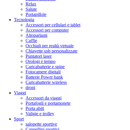
Relax
Salute
Portapillole
Tecnologia
Accessori per cellulari e tablet
Accessori per computer
Altoparlanti
Cuffie
Occhiali per realtà virtuale
Chiavette usb personalizzate
Puntatori laser
Orologi e tempo
Caricabatterie e spine
Fotocamere digitali
Batterie Power bank
Caricabatterie wireless
droni
Viaggi
Accessori da viaggi
Portafogli e portamonete
Porta abiti
Valigie e trolley
Sport
salopette sportive
Cappellini sportivi