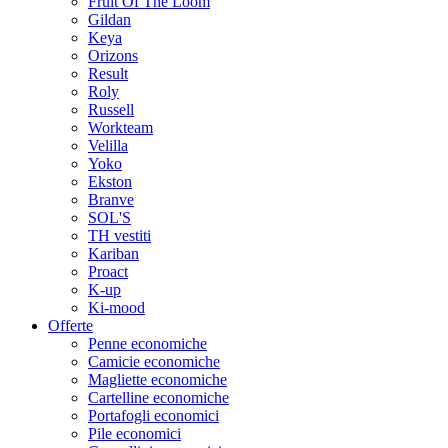
Fruit Of The Loom
Gildan
Keya
Orizons
Result
Roly
Russell
Workteam
Velilla
Yoko
Ekston
Branve
SOL'S
TH vestiti
Kariban
Proact
K-up
Ki-mood
Offerte
Penne economiche
Camicie economiche
Magliette economiche
Cartelline economiche
Portafogli economici
Pile economici