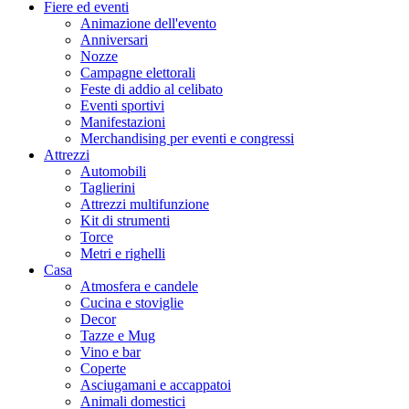
Fiere ed eventi
Animazione dell'evento
Anniversari
Nozze
Campagne elettorali
Feste di addio al celibato
Eventi sportivi
Manifestazioni
Merchandising per eventi e congressi
Attrezzi
Automobili
Taglierini
Attrezzi multifunzione
Kit di strumenti
Torce
Metri e righelli
Casa
Atmosfera e candele
Cucina e stoviglie
Decor
Tazze e Mug
Vino e bar
Coperte
Asciugamani e accappatoi
Animali domestici