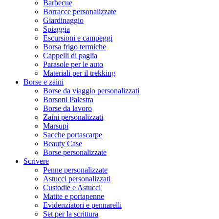
Barbecue
Borracce personalizzate
Giardinaggio
Spiaggia
Escursioni e campeggi
Borsa frigo termiche
Cappelli di paglia
Parasole per le auto
Materiali per il trekking
Borse e zaini
Borse da viaggio personalizzati
Borsoni Palestra
Borse da lavoro
Zaini personalizzati
Marsupi
Sacche portascarpe
Beauty Case
Borse personalizzate
Scrivere
Penne personalizzate
Astucci personalizzati
Custodie e Astucci
Matite e portapenne
Evidenziatori e pennarelli
Set per la scrittura