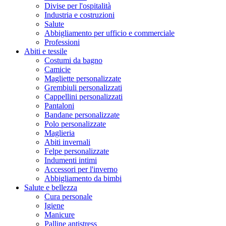
Divise per l'ospitalità
Industria e costruzioni
Salute
Abbigliamento per ufficio e commerciale
Professioni
Abiti e tessile
Costumi da bagno
Camicie
Magliette personalizzate
Grembiuli personalizzati
Cappellini personalizzati
Pantaloni
Bandane personalizzate
Polo personalizzate
Maglieria
Abiti invernali
Felpe personalizzate
Indumenti intimi
Accessori per l'inverno
Abbigliamento da bimbi
Salute e bellezza
Cura personale
Igiene
Manicure
Palline antistress