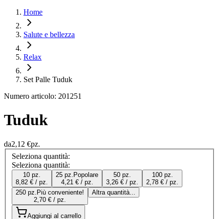
Home
Salute e bellezza
Relax
Set Palle Tuduk
Numero articolo: 201251
Tuduk
da
2,12 €
pz.
Seleziona quantità:
Seleziona quantità:
10 pz.
25 pz.
Popolare
50 pz.
100 pz.
8,82 € / pz.
4,21 € / pz.
3,26 € / pz.
2,78 € / pz.
250 pz.
Più conveniente!
Altra quantità...
2,70 € / pz.
Aggiungi al carrello