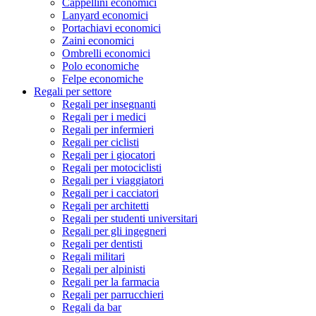
Cappellini economici
Lanyard economici
Portachiavi economici
Zaini economici
Ombrelli economici
Polo economiche
Felpe economiche
Regali per settore
Regali per insegnanti
Regali per i medici
Regali per infermieri
Regali per ciclisti
Regali per i giocatori
Regali per motociclisti
Regali per i viaggiatori
Regali per i cacciatori
Regali per architetti
Regali per studenti universitari
Regali per gli ingegneri
Regali per dentisti
Regali militari
Regali per alpinisti
Regali per la farmacia
Regali per parrucchieri
Regali da bar