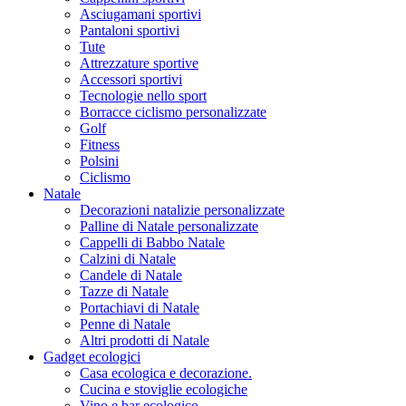
Asciugamani sportivi
Pantaloni sportivi
Tute
Attrezzature sportive
Accessori sportivi
Tecnologie nello sport
Borracce ciclismo personalizzate
Golf
Fitness
Polsini
Ciclismo
Natale
Decorazioni natalizie personalizzate
Palline di Natale personalizzate
Cappelli di Babbo Natale
Calzini di Natale
Candele di Natale
Tazze di Natale
Portachiavi di Natale
Penne di Natale
Altri prodotti di Natale
Gadget ecologici
Casa ecologica e decorazione.
Cucina e stoviglie ecologiche
Vino e bar ecologico