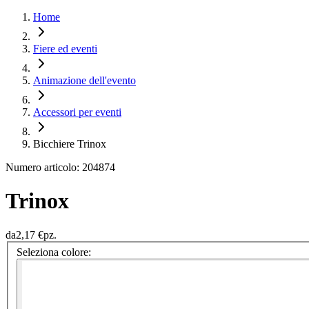
Home
Fiere ed eventi
Animazione dell'evento
Accessori per eventi
Bicchiere Trinox
Numero articolo: 204874
Trinox
da
2,17 €
pz.
Seleziona colore: