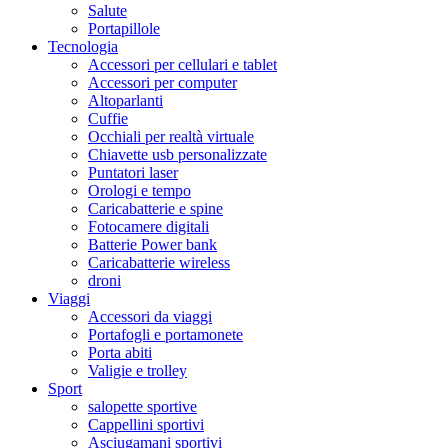
Salute
Portapillole
Tecnologia
Accessori per cellulari e tablet
Accessori per computer
Altoparlanti
Cuffie
Occhiali per realtà virtuale
Chiavette usb personalizzate
Puntatori laser
Orologi e tempo
Caricabatterie e spine
Fotocamere digitali
Batterie Power bank
Caricabatterie wireless
droni
Viaggi
Accessori da viaggi
Portafogli e portamonete
Porta abiti
Valigie e trolley
Sport
salopette sportive
Cappellini sportivi
Asciugamani sportivi