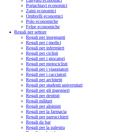
Lanyard economici
Portachiavi economici
Zaini economici
Ombrelli economici
Polo economiche
Felpe economiche
Regali per settore
Regali per insegnanti
Regali per i medici
Regali per infermieri
Regali per ciclisti
Regali per i giocatori
Regali per motociclisti
Regali per i viaggiatori
Regali per i cacciatori
Regali per architetti
Regali per studenti universitari
Regali per gli ingegneri
Regali per dentisti
Regali militari
Regali per alpinisti
Regali per la farmacia
Regali per parrucchieri
Regali da bar
Regali per la palestra