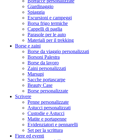
Borracce personalizzate
Giardinaggio
Spiaggia
Escursioni e campeggi
Borsa frigo termiche
Cappelli di paglia
Parasole per le auto
Materiali per il trekking
Borse e zaini
Borse da viaggio personalizzati
Borsoni Palestra
Borse da lavoro
Zaini personalizzati
Marsupi
Sacche portascarpe
Beauty Case
Borse personalizzate
Scrivere
Penne personalizzate
Astucci personalizzati
Custodie e Astucci
Matite e portapenne
Evidenziatori e pennarelli
Set per la scrittura
Fiere ed eventi