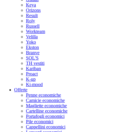
Keya
Orizons
Result
Roly
Russell
Workteam
Velilla
Yoko
Ekston
Branve
SOL'S
TH vestiti
Kariban
Proact
K-up
Ki-mood
Offerte
Penne economiche
Camicie economiche
Magliette economiche
Cartelline economiche
Portafogli economici
Pile economici
Cappellini economici