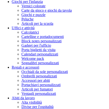
Giochi per l'infanzia
Vernici colorate
Carte da gioco e giochi da tavola
Giochi e puzzle
Peluche
Articoli per la scuola
Uffici e attività
Calcolatrici
Cartelline e portadocumenti
Block notes personalizzati
Gadget per l'ufficio
Porta biglietti da visita
Calendari personalizzati
Welcome pack
Segnalibri personalizzati
Regali e accessori
Occhiali da sole personalizzati
Ombrelli personalizzati
Accessori per abiti
Portachiavi personalizzati
Articoli per fumatori
Ventagli personalizzati
Abiti da lavoro
Alta visibilità
Divise per l'ospitalità