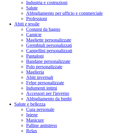
Industria e costruzioni
Salute
Abbigliamento per ufficio e commerciale
Professioni
Abiti e tessile
Costumi da bagno
Camicie
Magliette personalizzate
Grembiuli personalizzati
Cappellini personalizzati
Pantaloni
Bandane personalizzate
Polo personalizzate
Maglieria
Abiti invernali
Felpe personalizzate
Indumenti intimi
Accessori per l'inverno
Abbigliamento da bimbi
Salute e bellezza
Cura personale
Igiene
Manicure
Palline antistress
Relax