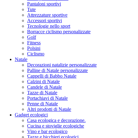
Pantaloni sportivi
Tute
Attrezzature sportive
Accessori sportivi
Tecnologie nello sport
Borracce ciclismo personalizzate
Golf
Fitness
Polsini
Ciclismo
Natale
Decorazioni natalizie personalizzate
Palline di Natale personalizzate
Cappelli di Babbo Natale
Calzini di Natale
Candele di Natale
Tazze di Natale
Portachiavi di Natale
Penne di Natale
Altri prodotti di Natale
Gadget ecologici
Casa ecologica e decorazione.
Cucina e stoviglie ecologiche
Vino e bar ecologico
Tazze e bicchieri ecologici