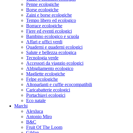
Penne ecologiche
Borse ecologiche
Zaini e borse ecologiche
Tempo libero ed ecologico
Borrace ecologiche
Fiere ed eventi ecologici
Bambino ecologico e scuola
Affari e uffici verdi
Quaderni e quaderni ecologici
Salute e bellezza ecologica
Tecnologia verde
Accessori da viaggio ecologici
Abbigliamento ecologico
Magliette ecologiche
Felpe ecologiche
Altoparlanti e cuffie ecocompatibili
Caricabatterie ecologici
Portachiavi ecologici
Eco natale
Marchi
Alexluca
Antonio Miro
B&C
Fruit Of The Loom
Gildan