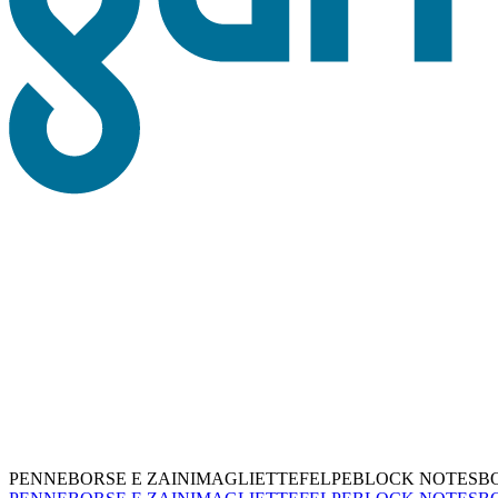
PENNE
BORSE E ZAINI
MAGLIETTE
FELPE
BLOCK NOTES
B