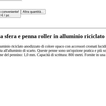
ù conveniente!
Altra quantità...
 € / pz.
a sfera e penna roller in alluminio riciclato
alluminio riciclato anodizzato di colore opaco con accessori cromati lucidi
ita all'alluminio di scarto. Queste penne sono un'opzione pratica e più so
one del pennino: 1,0 mm. Capacità di scrittura: 800 metri. Fornite in un