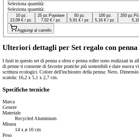
Seleziona quantità:
Seleziona quantità:
10 pz.
25 pz.
Popolare
50 pz.
100 pz.
250 pz.
Pi
13,09 € / pz.
7,02 € / pz.
5,91 € / pz.
5,16 € / pz.
5,18
Aggiungi al carrello
Ulteriori dettagli per Set regalo con penna 
I fusti in questo set di penna a sfera e penna roller sono realizzati in 
di penne ti consente di favorire pratiche più sostenibili e dare nuova v
scrittura ecologici. Colore dell'inchiostro della penna: Nero. Dimensi
scatola: 16,2 x 5,1 x 2,7 cm.
Specifiche tecniche
Marca
Genere
Materiale
Recycled Aluminium
Misura
14 x ø 10 cm
Peso