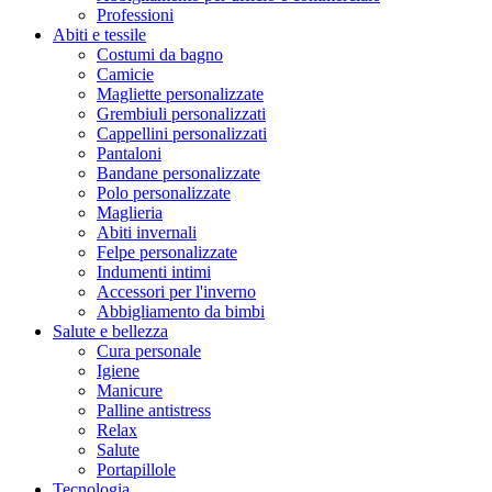
Professioni
Abiti e tessile
Costumi da bagno
Camicie
Magliette personalizzate
Grembiuli personalizzati
Cappellini personalizzati
Pantaloni
Bandane personalizzate
Polo personalizzate
Maglieria
Abiti invernali
Felpe personalizzate
Indumenti intimi
Accessori per l'inverno
Abbigliamento da bimbi
Salute e bellezza
Cura personale
Igiene
Manicure
Palline antistress
Relax
Salute
Portapillole
Tecnologia