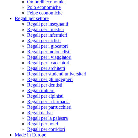
Ombrelli economici
Polo economiche
Felpe economiche
Regali per settore
Regali per insegnanti
Regali per i medici
Regali per infermieri
Regali per ciclisti
Regali per i giocatori
Regali per motociclisti
Regali per i viaggiatori
Regali per i cacciatori
Regali per architetti
Regali per studenti universitari
Regali per gli ingegneri
Regali per dentisti
Regali militari
Regali per alpinisti
Regali per la farmacia
Regali per parrucchieri
Regali da bar
Regali per la palestra
Regali per hotel
Regali per corridori
Made in Europe