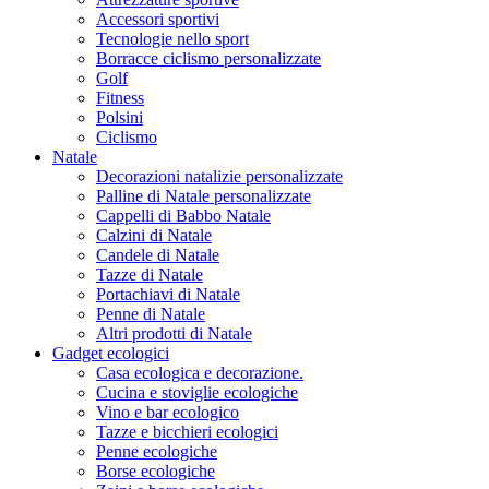
Accessori sportivi
Tecnologie nello sport
Borracce ciclismo personalizzate
Golf
Fitness
Polsini
Ciclismo
Natale
Decorazioni natalizie personalizzate
Palline di Natale personalizzate
Cappelli di Babbo Natale
Calzini di Natale
Candele di Natale
Tazze di Natale
Portachiavi di Natale
Penne di Natale
Altri prodotti di Natale
Gadget ecologici
Casa ecologica e decorazione.
Cucina e stoviglie ecologiche
Vino e bar ecologico
Tazze e bicchieri ecologici
Penne ecologiche
Borse ecologiche