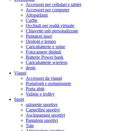
Accessori per cellulari e tablet
Accessori per computer
Altoparlanti
Cuffie
Occhiali per realtà virtuale
Chiavette usb personalizzate
Puntatori laser
Orologi e tempo
Caricabatterie e spine
Fotocamere digitali
Batterie Power bank
Caricabatterie wireless
droni
Viaggi
Accessori da viaggi
Portafogli e portamonete
Porta abiti
Valigie e trolley
Sport
salopette sportive
Cappellini sportivi
Asciugamani sportivi
Pantaloni sportivi
Tute
Attrezzature sportive