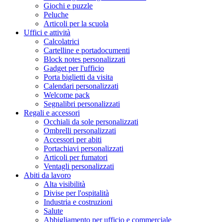
Giochi e puzzle
Peluche
Articoli per la scuola
Uffici e attività
Calcolatrici
Cartelline e portadocumenti
Block notes personalizzati
Gadget per l'ufficio
Porta biglietti da visita
Calendari personalizzati
Welcome pack
Segnalibri personalizzati
Regali e accessori
Occhiali da sole personalizzati
Ombrelli personalizzati
Accessori per abiti
Portachiavi personalizzati
Articoli per fumatori
Ventagli personalizzati
Abiti da lavoro
Alta visibilità
Divise per l'ospitalità
Industria e costruzioni
Salute
Abbigliamento per ufficio e commerciale