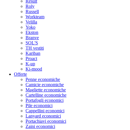
Result
Roly
Russell
Workteam
Velilla
Yoko
Ekston
Branve
SOL'S
TH vestiti
Kariban
Proact
K-up
Ki-mood
Offerte
Penne economiche
Camicie economiche
Magliette economiche
Cartelline economiche
Portafogli economici
Pile economici
Cappellini economici
Lanyard economici
Portachiavi economici
Zaini economici