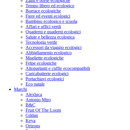
Zaini e borse ecologiche
Tempo libero ed ecologico
Borrace ecologiche
Fiere ed eventi ecologici
Bambino ecologico e scuola
Affari e uffici verdi
Quaderni e quaderni ecologici
Salute e bellezza ecologica
Tecnologia verde
Accessori da viaggio ecologici
Abbigliamento ecologico
Magliette ecologiche
Felpe ecologiche
Altoparlanti e cuffie ecocompatibili
Caricabatterie ecologici
Portachiavi ecologici
Eco natale
Marchi
Alexluca
Antonio Miro
B&C
Fruit Of The Loom
Gildan
Keya
Orizons