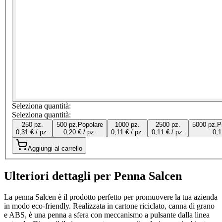
Seleziona quantità:
Seleziona quantità:
250 pz.
500 pz.
Popolare
1000 pz.
2500 pz.
5000 pz.
P
0,31 € / pz.
0,20 € / pz.
0,11 € / pz.
0,11 € / pz.
0,1
Aggiungi al carrello
Ulteriori dettagli per Penna Salcen
La penna Salcen è il prodotto perfetto per promuovere la tua azienda
in modo eco-friendly. Realizzata in cartone riciclato, canna di grano
e ABS, è una penna a sfera con meccanismo a pulsante dalla linea