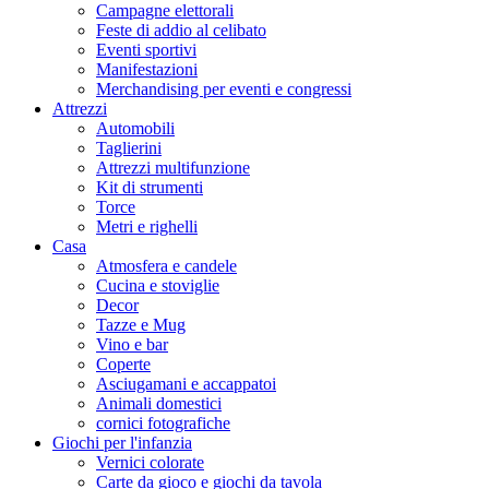
Campagne elettorali
Feste di addio al celibato
Eventi sportivi
Manifestazioni
Merchandising per eventi e congressi
Attrezzi
Automobili
Taglierini
Attrezzi multifunzione
Kit di strumenti
Torce
Metri e righelli
Casa
Atmosfera e candele
Cucina e stoviglie
Decor
Tazze e Mug
Vino e bar
Coperte
Asciugamani e accappatoi
Animali domestici
cornici fotografiche
Giochi per l'infanzia
Vernici colorate
Carte da gioco e giochi da tavola