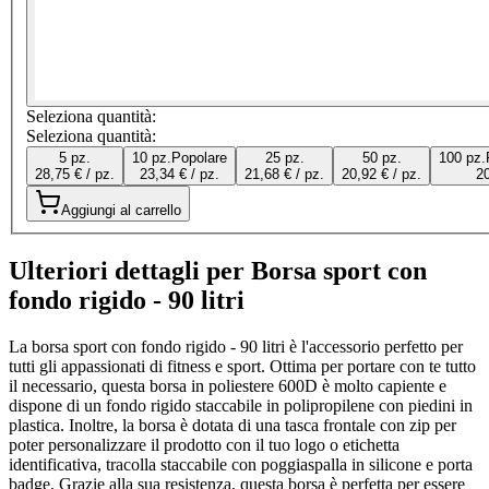
Seleziona quantità:
Seleziona quantità:
5 pz.
10 pz.
Popolare
25 pz.
50 pz.
100 pz.
28,75 € / pz.
23,34 € / pz.
21,68 € / pz.
20,92 € / pz.
20
Aggiungi al carrello
Ulteriori dettagli per Borsa sport con
fondo rigido - 90 litri
La borsa sport con fondo rigido - 90 litri è l'accessorio perfetto per
tutti gli appassionati di fitness e sport. Ottima per portare con te tutto
il necessario, questa borsa in poliestere 600D è molto capiente e
dispone di un fondo rigido staccabile in polipropilene con piedini in
plastica. Inoltre, la borsa è dotata di una tasca frontale con zip per
poter personalizzare il prodotto con il tuo logo o etichetta
identificativa, tracolla staccabile con poggiaspalla in silicone e porta
badge. Grazie alla sua resistenza, questa borsa è perfetta per essere