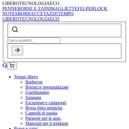
LIBERO
TECNOLOGIA
ECO
PENNE
BORSE E ZAINI
MAGLIETTE
FELPE
BLOCK
NOTES
BORRACCE
TAZZE
TEMPO
LIBERO
TECNOLOGIA
ECO
Tempo libero
Barbecue
Borracce personalizzate
Giardinaggio
Spiaggia
Escursioni e campeggi
Borsa frigo termiche
Cappelli di paglia
Parasole per le auto
Materiali per il trekking
Borse e zaini