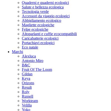
Quaderni e quaderni ecologici
Salute e bellezza ecologica
Tecnologia verde
Accessori da viaggio ecologici
Abbigliamento ecologico
Magliette ecologiche
Felpe ecologiche
Altoparlanti e cuffie ecocompatibili
Caricabatterie ecologici
Portachiavi ecologici
Eco natale
Marchi
Alexluca
Antonio Miro
B&C
Fruit Of The Loom
Gildan
Keya
Orizons
Result
Roly
Russell
Workteam
Velilla
Yoko