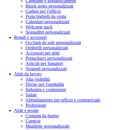
Cartelline e portadocumenti
Block notes personalizzati
Gadget per l'ufficio
Porta biglietti da visita
Calendari personalizzati
Welcome pack
Segnalibri personalizzati
Regali e accessori
Occhiali da sole personalizzati
Ombrelli personalizzati
Accessori per abiti
Portachiavi personalizzati
Articoli per fumatori
Ventagli personalizzati
Abiti da lavoro
Alta visibilità
Divise per l'ospitalità
Industria e costruzioni
Salute
Abbigliamento per ufficio e commerciale
Professioni
Abiti e tessile
Costumi da bagno
Camicie
Magliette personalizzate