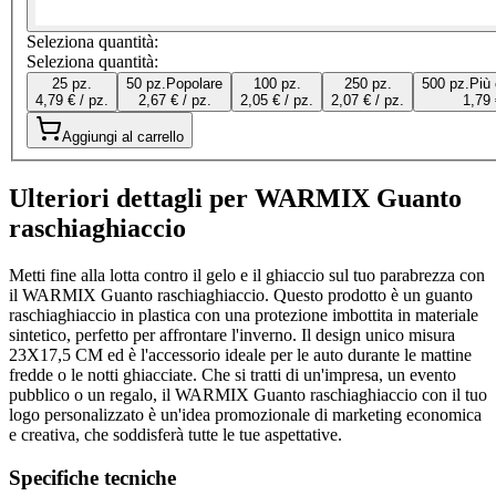
Seleziona quantità:
Seleziona quantità:
25 pz.
50 pz.
Popolare
100 pz.
250 pz.
500 pz.
Più
4,79 € / pz.
2,67 € / pz.
2,05 € / pz.
2,07 € / pz.
1,79 
Aggiungi al carrello
Ulteriori dettagli per WARMIX Guanto
raschiaghiaccio
Metti fine alla lotta contro il gelo e il ghiaccio sul tuo parabrezza con
il WARMIX Guanto raschiaghiaccio. Questo prodotto è un guanto
raschiaghiaccio in plastica con una protezione imbottita in materiale
sintetico, perfetto per affrontare l'inverno. Il design unico misura
23X17,5 CM ed è l'accessorio ideale per le auto durante le mattine
fredde o le notti ghiacciate. Che si tratti di un'impresa, un evento
pubblico o un regalo, il WARMIX Guanto raschiaghiaccio con il tuo
logo personalizzato è un'idea promozionale di marketing economica
e creativa, che soddisferà tutte le tue aspettative.
Specifiche tecniche