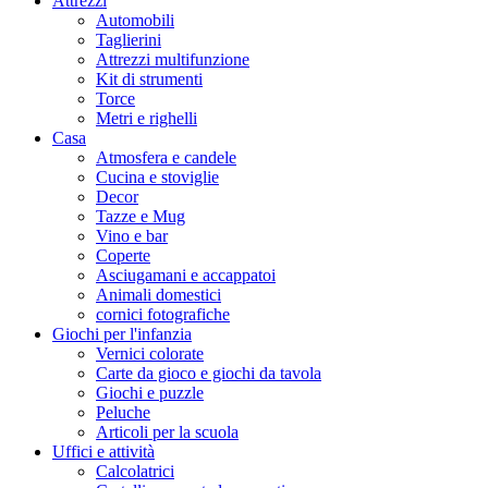
Attrezzi
Automobili
Taglierini
Attrezzi multifunzione
Kit di strumenti
Torce
Metri e righelli
Casa
Atmosfera e candele
Cucina e stoviglie
Decor
Tazze e Mug
Vino e bar
Coperte
Asciugamani e accappatoi
Animali domestici
cornici fotografiche
Giochi per l'infanzia
Vernici colorate
Carte da gioco e giochi da tavola
Giochi e puzzle
Peluche
Articoli per la scuola
Uffici e attività
Calcolatrici