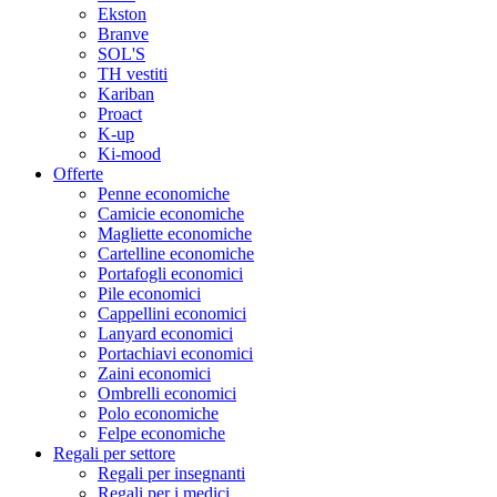
Ekston
Branve
SOL'S
TH vestiti
Kariban
Proact
K-up
Ki-mood
Offerte
Penne economiche
Camicie economiche
Magliette economiche
Cartelline economiche
Portafogli economici
Pile economici
Cappellini economici
Lanyard economici
Portachiavi economici
Zaini economici
Ombrelli economici
Polo economiche
Felpe economiche
Regali per settore
Regali per insegnanti
Regali per i medici