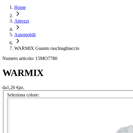
Home
Attrezzi
Automobili
WARMIX Guanto raschiaghiaccio
Numero articolo: 15MO7780
WARMIX
da
1,26 €
pz.
Seleziona colore: