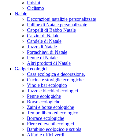
Polsini
Ciclismo
Natale
Decorazioni natalizie personalizzate
Palline di Natale personalizzate
Cappelli di Babbo Natale
Calzini di Natale
Candele di Natale
Tazze di Natale
Portachiavi di Natale
Penne di Natale
Altri prodotti di Natale
Gadget ecologici
Casa ecologica e decorazione.
Cucina e stoviglie ecologiche
Vino e bar ecologico
Tazze e bicchieri ecologici
Penne ecologiche
Borse ecologiche
Zaini e borse ecologiche
Tempo libero ed ecologico
Borrace ecologiche
Fiere ed eventi ecologici
Bambino ecologico e scuola
Affari e uffici verdi