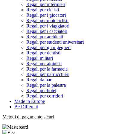
Regali per infermieri
Regali per ciclisti
Regali per i giocatori
Regali per motociclisti
Regali per i viaggiatori
Regali per i cacciatori
Regali per architetti
Regali per studenti universitari
Regali per gli ingegneri
Regali per dentisti
Regali militari
Regali per alpinisti
Regali per la farmacia
Regali per parrucchieri
Regali da bar
Regali per la palestra
Regali per hotel
Regali per corridori
Made in Europe
Be Different
Metodi di pagamento sicuri