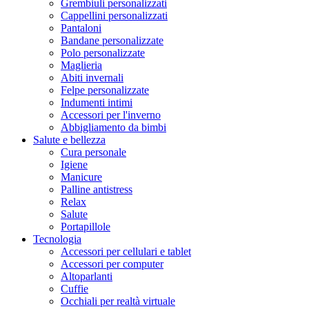
Grembiuli personalizzati
Cappellini personalizzati
Pantaloni
Bandane personalizzate
Polo personalizzate
Maglieria
Abiti invernali
Felpe personalizzate
Indumenti intimi
Accessori per l'inverno
Abbigliamento da bimbi
Salute e bellezza
Cura personale
Igiene
Manicure
Palline antistress
Relax
Salute
Portapillole
Tecnologia
Accessori per cellulari e tablet
Accessori per computer
Altoparlanti
Cuffie
Occhiali per realtà virtuale