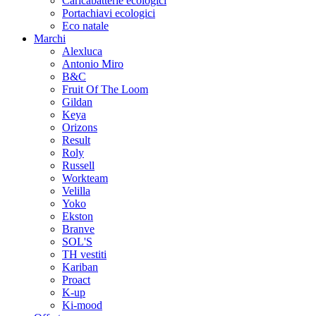
Caricabatterie ecologici
Portachiavi ecologici
Eco natale
Marchi
Alexluca
Antonio Miro
B&C
Fruit Of The Loom
Gildan
Keya
Orizons
Result
Roly
Russell
Workteam
Velilla
Yoko
Ekston
Branve
SOL'S
TH vestiti
Kariban
Proact
K-up
Ki-mood