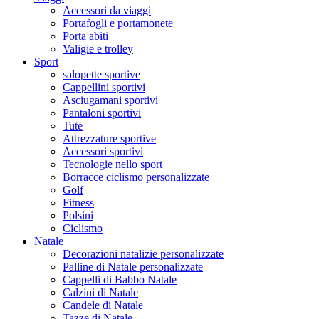
Accessori da viaggi
Portafogli e portamonete
Porta abiti
Valigie e trolley
Sport
salopette sportive
Cappellini sportivi
Asciugamani sportivi
Pantaloni sportivi
Tute
Attrezzature sportive
Accessori sportivi
Tecnologie nello sport
Borracce ciclismo personalizzate
Golf
Fitness
Polsini
Ciclismo
Natale
Decorazioni natalizie personalizzate
Palline di Natale personalizzate
Cappelli di Babbo Natale
Calzini di Natale
Candele di Natale
Tazze di Natale