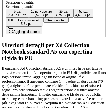
Seleziona quantità:
Seleziona quantità:
5 pz.
10 pz.
Popolare
25 pz.
50 pz.
293,07 € / pz.
9,57 € / pz.
4,75 € / pz.
4,66 € / pz.
100 pz.
Più conveniente!
Altra quantità...
4,15 € / pz.
Aggiungi al carrello
Ulteriori dettagli per Xd Collection
Notebook standard A5 con copertina
rigida in PU
Il quaderno Xd Collection standard A5 è un must-have per tutte le
attività commerciali. La copertina rigida in PU, disponibile con il tuo
logo personalizzato, aggiunge un tocco di originalità e
professionismo. Il quaderno contiene 144 pagine di alta qualità (70
gsm) a righe, perfette per le note e le idee. La chiusura elastica e il
segnalibro nero rendono facile l'organizzazione e il ritrovamento
delle pagine importanti. Il nostro quaderno è ideale per pubblicità,
marketing e merchandising per promuovere la tua attività e rendere
più invoglianti i tuoi eventi. Acquista il tuo quaderno Xd Collection
personalizzato adesso. Un classico taccuino a righe A5 con