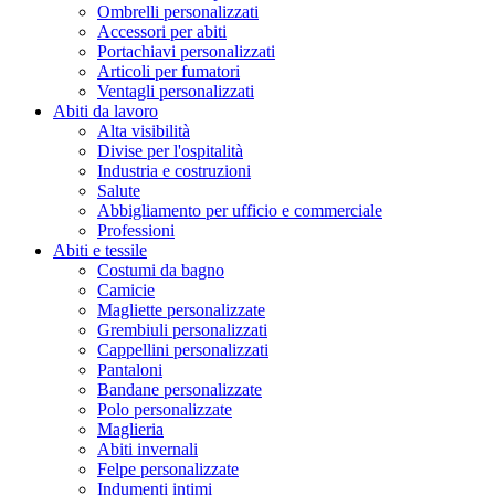
Ombrelli personalizzati
Accessori per abiti
Portachiavi personalizzati
Articoli per fumatori
Ventagli personalizzati
Abiti da lavoro
Alta visibilità
Divise per l'ospitalità
Industria e costruzioni
Salute
Abbigliamento per ufficio e commerciale
Professioni
Abiti e tessile
Costumi da bagno
Camicie
Magliette personalizzate
Grembiuli personalizzati
Cappellini personalizzati
Pantaloni
Bandane personalizzate
Polo personalizzate
Maglieria
Abiti invernali
Felpe personalizzate
Indumenti intimi