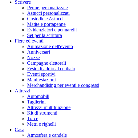
Scrivere
Penne personalizzate
Astucci personalizzati
Custodie e Astucci
Matite e portapenne
Evidenziatori e pennarelli
Set per la scrittura
Fiere ed eventi
Animazione dell'evento
Anniversari
Nozze
Campagne elettorali
Feste di addio al celibato
Eventi sportivi
Manifestazioni
Merchandising per eventi e congressi
Attrezzi
Automobili
Taglierini
Attrezzi multifunzione
Kit di strumenti
Torce
Metri e righelli
Casa
Atmosfera e candele