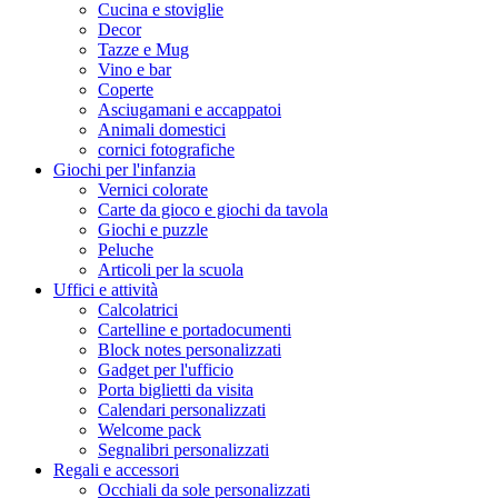
Cucina e stoviglie
Decor
Tazze e Mug
Vino e bar
Coperte
Asciugamani e accappatoi
Animali domestici
cornici fotografiche
Giochi per l'infanzia
Vernici colorate
Carte da gioco e giochi da tavola
Giochi e puzzle
Peluche
Articoli per la scuola
Uffici e attività
Calcolatrici
Cartelline e portadocumenti
Block notes personalizzati
Gadget per l'ufficio
Porta biglietti da visita
Calendari personalizzati
Welcome pack
Segnalibri personalizzati
Regali e accessori
Occhiali da sole personalizzati