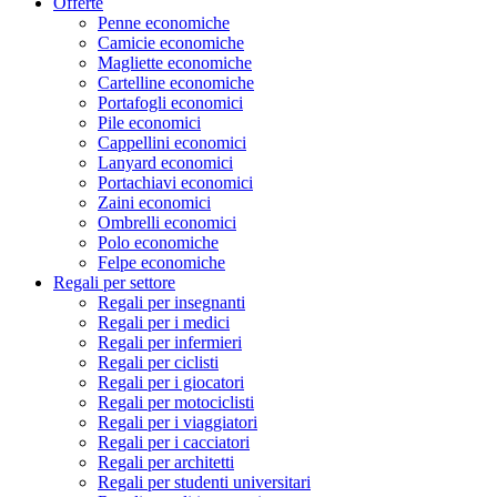
Offerte
Penne economiche
Camicie economiche
Magliette economiche
Cartelline economiche
Portafogli economici
Pile economici
Cappellini economici
Lanyard economici
Portachiavi economici
Zaini economici
Ombrelli economici
Polo economiche
Felpe economiche
Regali per settore
Regali per insegnanti
Regali per i medici
Regali per infermieri
Regali per ciclisti
Regali per i giocatori
Regali per motociclisti
Regali per i viaggiatori
Regali per i cacciatori
Regali per architetti
Regali per studenti universitari