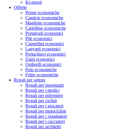
Ki-mood
Offerte
Penne economiche
Camicie economiche
Magliette economiche
Cartelline economiche
Portafogli economici
Pile economici
Cappellini economici
Lanyard economici
Portachiavi economici
Zaini economici
Ombrelli economici
Polo economiche
Felpe economiche
Regali per settore
Regali per insegnanti
Regali per i medici
Regali per infermieri
Regali per ciclisti
Regali per i giocatori
Regali per motociclisti
Regali per i viaggiatori
Regali per i cacciatori
Regali per architetti