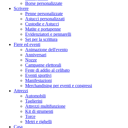
Borse personalizzate
Scrivere
Penne personalizzate
Astucci personalizzati
Custodie e Astucci
Matite e portapenne
Evidenziatori e pennarelli
Set per la scrittura
Fiere ed eventi
Animazione dell'evento
Anniversari
Nozze
Campagne elettorali
Feste di addio al celibato
Eventi sportivi
Manifestazioni
Merchandising per eventi e congressi
Attrezzi
Automobili
Taglierini
Attrezzi multifunzione
Kit di strumenti
Torce
Metri e righelli
Casa