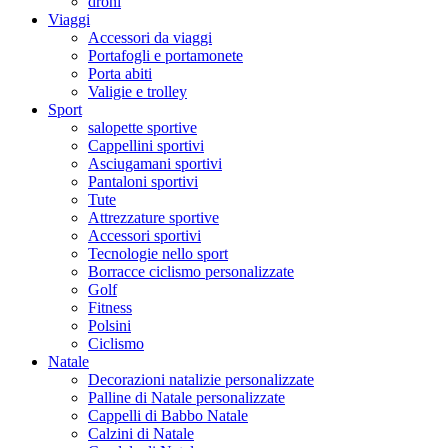
droni
Viaggi
Accessori da viaggi
Portafogli e portamonete
Porta abiti
Valigie e trolley
Sport
salopette sportive
Cappellini sportivi
Asciugamani sportivi
Pantaloni sportivi
Tute
Attrezzature sportive
Accessori sportivi
Tecnologie nello sport
Borracce ciclismo personalizzate
Golf
Fitness
Polsini
Ciclismo
Natale
Decorazioni natalizie personalizzate
Palline di Natale personalizzate
Cappelli di Babbo Natale
Calzini di Natale