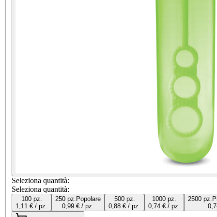
Seleziona quantità:
Seleziona quantità:
100 pz.
250 pz.
Popolare
500 pz.
1000 pz.
2500 pz.
P
1,11 € / pz.
0,99 € / pz.
0,88 € / pz.
0,74 € / pz.
0,7