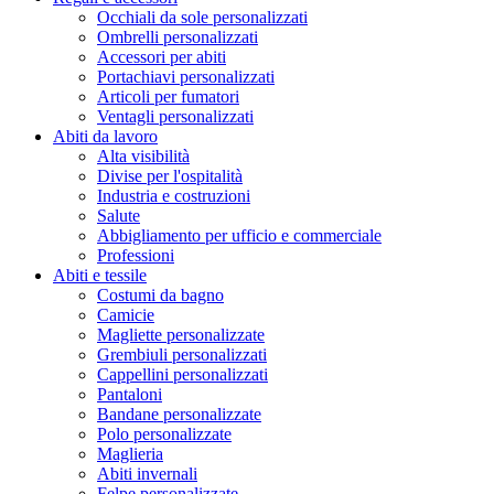
Occhiali da sole personalizzati
Ombrelli personalizzati
Accessori per abiti
Portachiavi personalizzati
Articoli per fumatori
Ventagli personalizzati
Abiti da lavoro
Alta visibilità
Divise per l'ospitalità
Industria e costruzioni
Salute
Abbigliamento per ufficio e commerciale
Professioni
Abiti e tessile
Costumi da bagno
Camicie
Magliette personalizzate
Grembiuli personalizzati
Cappellini personalizzati
Pantaloni
Bandane personalizzate
Polo personalizzate
Maglieria
Abiti invernali
Felpe personalizzate