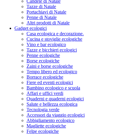
Candele di Natale
Tazze di Natale
Portachiavi di Natale
Penne di Natale
Altri prodotti di Natale
Gadget ecologici
Casa ecologica e decorazione.
Cucina e stoviglie ecologiche
Vino e bar ecologico
Tazze e bicchieri ecologici
Penne ecologiche
Borse ecologiche
Zaini e borse ecologiche
Tempo libero ed ecologico
Borrace ecologiche
Fiere ed eventi ecologici
Bambino ecologico e scuola
Affari e uffici verdi
Quaderni e quaderni ecologici
Salute e bellezza ecologica
Tecnologia verde
Accessori da viaggio ecologici
Abbigliamento ecologico
Magliette ecologiche
Felpe ecologiche