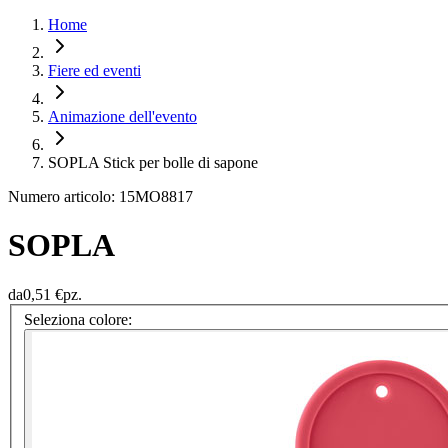
Home
Fiere ed eventi
Animazione dell'evento
SOPLA Stick per bolle di sapone
Numero articolo: 15MO8817
SOPLA
da
0,51 €
pz.
Seleziona colore: