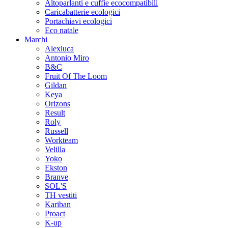
Altoparlanti e cuffie ecocompatibili
Caricabatterie ecologici
Portachiavi ecologici
Eco natale
Marchi
Alexluca
Antonio Miro
B&C
Fruit Of The Loom
Gildan
Keya
Orizons
Result
Roly
Russell
Workteam
Velilla
Yoko
Ekston
Branve
SOL'S
TH vestiti
Kariban
Proact
K-up