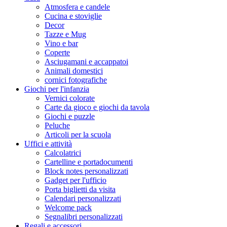
Atmosfera e candele
Cucina e stoviglie
Decor
Tazze e Mug
Vino e bar
Coperte
Asciugamani e accappatoi
Animali domestici
cornici fotografiche
Giochi per l'infanzia
Vernici colorate
Carte da gioco e giochi da tavola
Giochi e puzzle
Peluche
Articoli per la scuola
Uffici e attività
Calcolatrici
Cartelline e portadocumenti
Block notes personalizzati
Gadget per l'ufficio
Porta biglietti da visita
Calendari personalizzati
Welcome pack
Segnalibri personalizzati
Regali e accessori