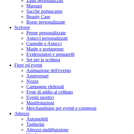
Zaini personalizzati
Marsupi
Sacche portascarpe
Beauty Case
Borse personalizzate
Scrivere
Penne personalizzate
Astucci personalizzati
Custodie e Astucci
Matite e portapenne
Evidenziatori e pennarelli
Set per la scrittura
Fiere ed eventi
Animazione dell'evento
Anniversari
Nozze
Campagne elettorali
Feste di addio al celibato
Eventi sportivi
Manifestazioni
Merchandising per eventi e congressi
Attrezzi
Automobili
Taglierini
Attrezzi multifunzione