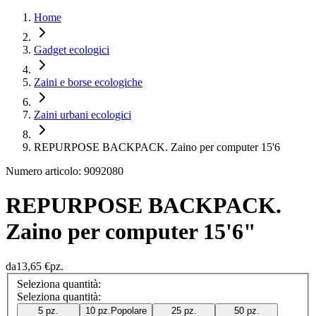
Home
Gadget ecologici
Zaini e borse ecologiche
Zaini urbani ecologici
REPURPOSE BACKPACK. Zaino per computer 15'6
Numero articolo: 9092080
REPURPOSE BACKPACK.
Zaino per computer 15'6"
da
13,65 €
pz.
Seleziona quantità:
Seleziona quantità:
5 pz.
10 pz.
Popolare
25 pz.
50 pz.