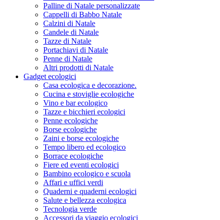
Palline di Natale personalizzate
Cappelli di Babbo Natale
Calzini di Natale
Candele di Natale
Tazze di Natale
Portachiavi di Natale
Penne di Natale
Altri prodotti di Natale
Gadget ecologici
Casa ecologica e decorazione.
Cucina e stoviglie ecologiche
Vino e bar ecologico
Tazze e bicchieri ecologici
Penne ecologiche
Borse ecologiche
Zaini e borse ecologiche
Tempo libero ed ecologico
Borrace ecologiche
Fiere ed eventi ecologici
Bambino ecologico e scuola
Affari e uffici verdi
Quaderni e quaderni ecologici
Salute e bellezza ecologica
Tecnologia verde
Accessori da viaggio ecologici