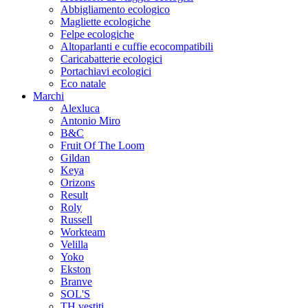
Abbigliamento ecologico
Magliette ecologiche
Felpe ecologiche
Altoparlanti e cuffie ecocompatibili
Caricabatterie ecologici
Portachiavi ecologici
Eco natale
Marchi
Alexluca
Antonio Miro
B&C
Fruit Of The Loom
Gildan
Keya
Orizons
Result
Roly
Russell
Workteam
Velilla
Yoko
Ekston
Branve
SOL'S
TH vestiti