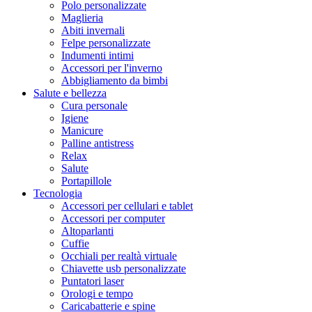
Polo personalizzate
Maglieria
Abiti invernali
Felpe personalizzate
Indumenti intimi
Accessori per l'inverno
Abbigliamento da bimbi
Salute e bellezza
Cura personale
Igiene
Manicure
Palline antistress
Relax
Salute
Portapillole
Tecnologia
Accessori per cellulari e tablet
Accessori per computer
Altoparlanti
Cuffie
Occhiali per realtà virtuale
Chiavette usb personalizzate
Puntatori laser
Orologi e tempo
Caricabatterie e spine