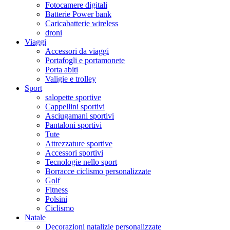
Fotocamere digitali
Batterie Power bank
Caricabatterie wireless
droni
Viaggi
Accessori da viaggi
Portafogli e portamonete
Porta abiti
Valigie e trolley
Sport
salopette sportive
Cappellini sportivi
Asciugamani sportivi
Pantaloni sportivi
Tute
Attrezzature sportive
Accessori sportivi
Tecnologie nello sport
Borracce ciclismo personalizzate
Golf
Fitness
Polsini
Ciclismo
Natale
Decorazioni natalizie personalizzate