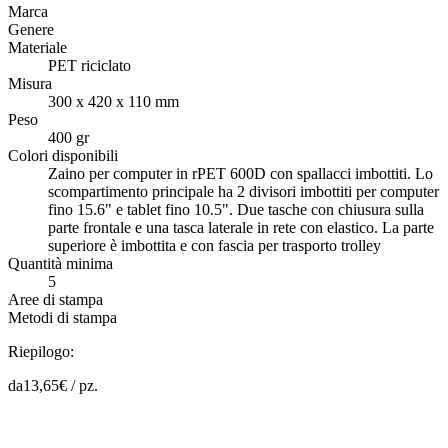
Marca
Genere
Materiale
PET riciclato
Misura
300 x 420 x 110 mm
Peso
400 gr
Colori disponibili
Zaino per computer in rPET 600D con spallacci imbottiti. Lo
scompartimento principale ha 2 divisori imbottiti per computer
fino 15.6" e tablet fino 10.5". Due tasche con chiusura sulla
parte frontale e una tasca laterale in rete con elastico. La parte
superiore è imbottita e con fascia per trasporto trolley
Quantità minima
5
Aree di stampa
Metodi di stampa
Riepilogo:
da
13,65
€ /
pz.