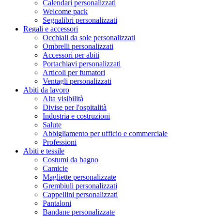
Calendari personalizzati
Welcome pack
Segnalibri personalizzati
Regali e accessori
Occhiali da sole personalizzati
Ombrelli personalizzati
Accessori per abiti
Portachiavi personalizzati
Articoli per fumatori
Ventagli personalizzati
Abiti da lavoro
Alta visibilità
Divise per l'ospitalità
Industria e costruzioni
Salute
Abbigliamento per ufficio e commerciale
Professioni
Abiti e tessile
Costumi da bagno
Camicie
Magliette personalizzate
Grembiuli personalizzati
Cappellini personalizzati
Pantaloni
Bandane personalizzate