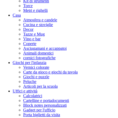
Kit di strumenti
Torce
Metri e righelli
Casa
Atmosfera e candele
Cucina e stoviglie
Decor
Tazze e Mug
Vino e bar
Coperte
Asciugamani e accappatoi
Animali domestici
cornici fotografiche
Giochi per l'infanzia
Vernici colorate
Carte da gioco e giochi da tavola
Giochi e puzzle
Peluche
Articoli per la scuola
Uffici e attività
Calcolatrici
Cartelline e portadocumenti
Block notes personalizzati
Gadget per l'ufficio
Porta biglietti da visita