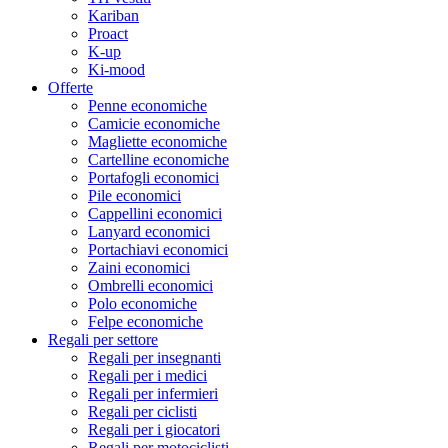
Kariban
Proact
K-up
Ki-mood
Offerte
Penne economiche
Camicie economiche
Magliette economiche
Cartelline economiche
Portafogli economici
Pile economici
Cappellini economici
Lanyard economici
Portachiavi economici
Zaini economici
Ombrelli economici
Polo economiche
Felpe economiche
Regali per settore
Regali per insegnanti
Regali per i medici
Regali per infermieri
Regali per ciclisti
Regali per i giocatori
Regali per motociclisti