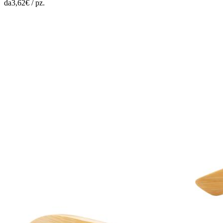
da
3,62
€ /
pz.