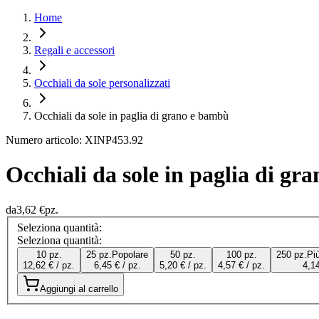
Home
Regali e accessori
Occhiali da sole personalizzati
Occhiali da sole in paglia di grano e bambù
Numero articolo: XINP453.92
Occhiali da sole in paglia di g
da
3,62 €
pz.
Seleziona quantità:
Seleziona quantità:
10 pz.
25 pz.
Popolare
50 pz.
100 pz.
250 pz.
Pi
12,62 € / pz.
6,45 € / pz.
5,20 € / pz.
4,57 € / pz.
4,14
Aggiungi al carrello