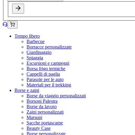
Tempo libero
Barbecue
Borracce personalizzate
Giardinaggio
Spiaggia
Escursioni e campeggi
Borsa frigo termiche
Cappelli di paglia
Parasole per le auto
Materiali per il trekking
Borse e zaini
Borse da viaggio personalizzati
Borsoni Palestra
Borse da lavoro
Zaini personalizzati
Marsupi
Sacche portascarpe
Beauty Case
Borse personalizzate