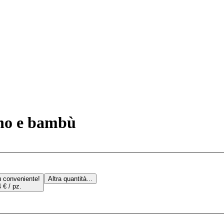
rano e bambù
ù conveniente!
Altra quantità...
 € / pz.