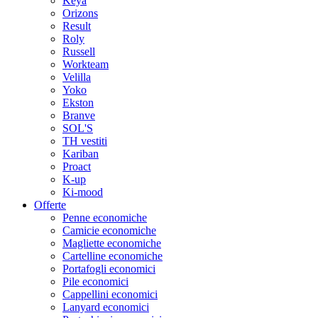
Keya
Orizons
Result
Roly
Russell
Workteam
Velilla
Yoko
Ekston
Branve
SOL'S
TH vestiti
Kariban
Proact
K-up
Ki-mood
Offerte
Penne economiche
Camicie economiche
Magliette economiche
Cartelline economiche
Portafogli economici
Pile economici
Cappellini economici
Lanyard economici