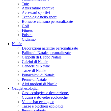
Tute
Attrezzature sportive
Accessori sportivi
Tecnologie nello sport
Borracce ciclismo personalizzate
Golf
Fitness
Polsini
Ciclismo
Natale
Decorazioni natalizie personalizzate
Palline di Natale personalizzate
Cappelli di Babbo Natale
Calzini di Natale
Candele di Natale
Tazze di Natale
Portachiavi di Natale
Penne di Natale
Altri prodotti di Natale
Gadget ecologici
Casa ecologica e decorazione.
Cucina e stoviglie ecologiche
Vino e bar ecologico
Tazze e bicchieri ecologici
Penne ecologiche