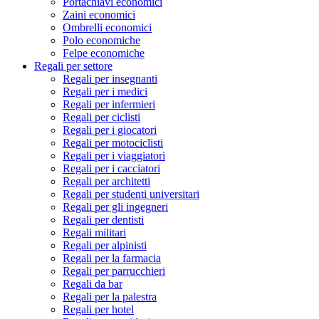
Portachiavi economici
Zaini economici
Ombrelli economici
Polo economiche
Felpe economiche
Regali per settore
Regali per insegnanti
Regali per i medici
Regali per infermieri
Regali per ciclisti
Regali per i giocatori
Regali per motociclisti
Regali per i viaggiatori
Regali per i cacciatori
Regali per architetti
Regali per studenti universitari
Regali per gli ingegneri
Regali per dentisti
Regali militari
Regali per alpinisti
Regali per la farmacia
Regali per parrucchieri
Regali da bar
Regali per la palestra
Regali per hotel