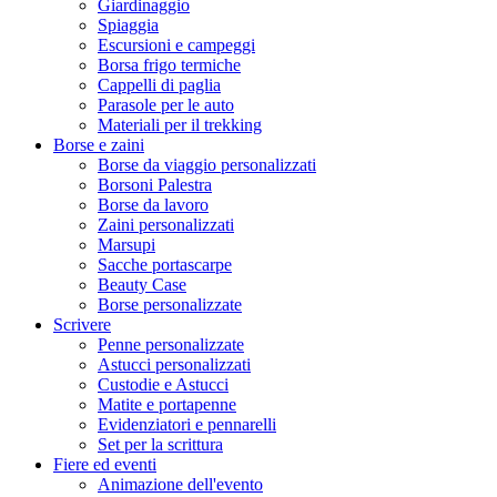
Giardinaggio
Spiaggia
Escursioni e campeggi
Borsa frigo termiche
Cappelli di paglia
Parasole per le auto
Materiali per il trekking
Borse e zaini
Borse da viaggio personalizzati
Borsoni Palestra
Borse da lavoro
Zaini personalizzati
Marsupi
Sacche portascarpe
Beauty Case
Borse personalizzate
Scrivere
Penne personalizzate
Astucci personalizzati
Custodie e Astucci
Matite e portapenne
Evidenziatori e pennarelli
Set per la scrittura
Fiere ed eventi
Animazione dell'evento