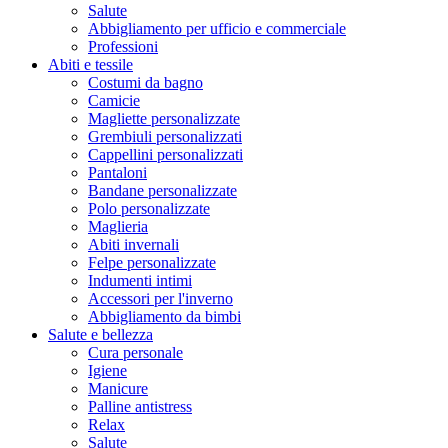
Salute
Abbigliamento per ufficio e commerciale
Professioni
Abiti e tessile
Costumi da bagno
Camicie
Magliette personalizzate
Grembiuli personalizzati
Cappellini personalizzati
Pantaloni
Bandane personalizzate
Polo personalizzate
Maglieria
Abiti invernali
Felpe personalizzate
Indumenti intimi
Accessori per l'inverno
Abbigliamento da bimbi
Salute e bellezza
Cura personale
Igiene
Manicure
Palline antistress
Relax
Salute