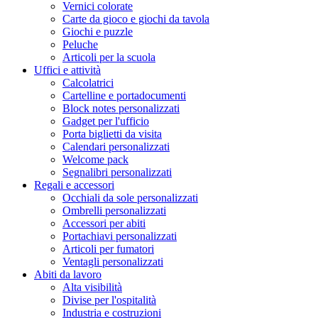
Vernici colorate
Carte da gioco e giochi da tavola
Giochi e puzzle
Peluche
Articoli per la scuola
Uffici e attività
Calcolatrici
Cartelline e portadocumenti
Block notes personalizzati
Gadget per l'ufficio
Porta biglietti da visita
Calendari personalizzati
Welcome pack
Segnalibri personalizzati
Regali e accessori
Occhiali da sole personalizzati
Ombrelli personalizzati
Accessori per abiti
Portachiavi personalizzati
Articoli per fumatori
Ventagli personalizzati
Abiti da lavoro
Alta visibilità
Divise per l'ospitalità
Industria e costruzioni