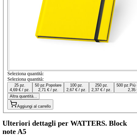
Seleziona quantità:
Seleziona quantità:
25 pz.
50 pz.
Popolare
100 pz.
250 pz.
500 pz.
Più
4,69 € / pz.
2,71 € / pz.
2,67 € / pz.
2,37 € / pz.
2,35 
Altra quantità...
Aggiungi al carrello
Ulteriori dettagli per WATTERS. Block
note A5