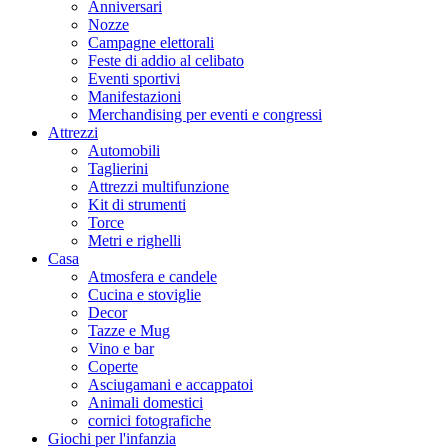
Anniversari
Nozze
Campagne elettorali
Feste di addio al celibato
Eventi sportivi
Manifestazioni
Merchandising per eventi e congressi
Attrezzi
Automobili
Taglierini
Attrezzi multifunzione
Kit di strumenti
Torce
Metri e righelli
Casa
Atmosfera e candele
Cucina e stoviglie
Decor
Tazze e Mug
Vino e bar
Coperte
Asciugamani e accappatoi
Animali domestici
cornici fotografiche
Giochi per l'infanzia