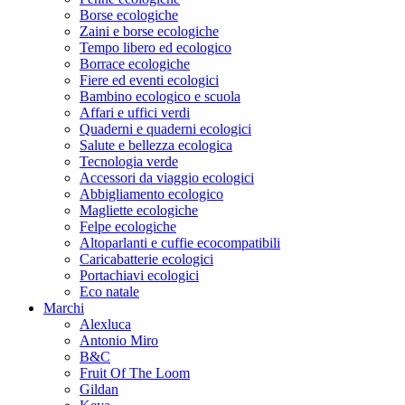
Borse ecologiche
Zaini e borse ecologiche
Tempo libero ed ecologico
Borrace ecologiche
Fiere ed eventi ecologici
Bambino ecologico e scuola
Affari e uffici verdi
Quaderni e quaderni ecologici
Salute e bellezza ecologica
Tecnologia verde
Accessori da viaggio ecologici
Abbigliamento ecologico
Magliette ecologiche
Felpe ecologiche
Altoparlanti e cuffie ecocompatibili
Caricabatterie ecologici
Portachiavi ecologici
Eco natale
Marchi
Alexluca
Antonio Miro
B&C
Fruit Of The Loom
Gildan