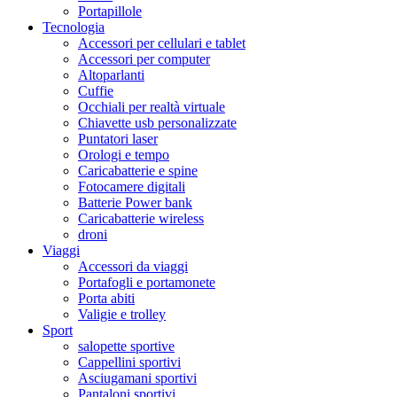
Portapillole
Tecnologia
Accessori per cellulari e tablet
Accessori per computer
Altoparlanti
Cuffie
Occhiali per realtà virtuale
Chiavette usb personalizzate
Puntatori laser
Orologi e tempo
Caricabatterie e spine
Fotocamere digitali
Batterie Power bank
Caricabatterie wireless
droni
Viaggi
Accessori da viaggi
Portafogli e portamonete
Porta abiti
Valigie e trolley
Sport
salopette sportive
Cappellini sportivi
Asciugamani sportivi
Pantaloni sportivi