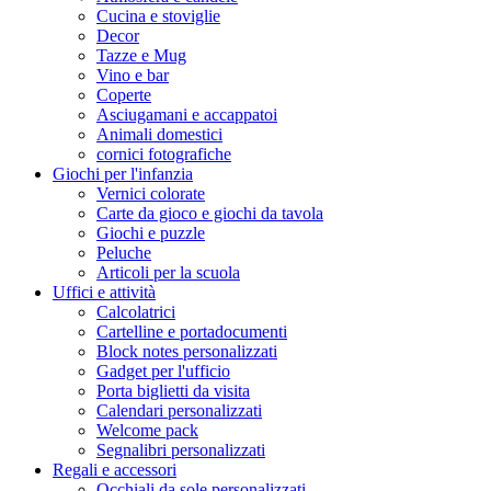
Cucina e stoviglie
Decor
Tazze e Mug
Vino e bar
Coperte
Asciugamani e accappatoi
Animali domestici
cornici fotografiche
Giochi per l'infanzia
Vernici colorate
Carte da gioco e giochi da tavola
Giochi e puzzle
Peluche
Articoli per la scuola
Uffici e attività
Calcolatrici
Cartelline e portadocumenti
Block notes personalizzati
Gadget per l'ufficio
Porta biglietti da visita
Calendari personalizzati
Welcome pack
Segnalibri personalizzati
Regali e accessori
Occhiali da sole personalizzati