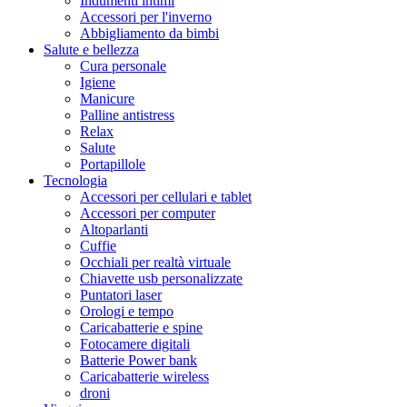
Indumenti intimi
Accessori per l'inverno
Abbigliamento da bimbi
Salute e bellezza
Cura personale
Igiene
Manicure
Palline antistress
Relax
Salute
Portapillole
Tecnologia
Accessori per cellulari e tablet
Accessori per computer
Altoparlanti
Cuffie
Occhiali per realtà virtuale
Chiavette usb personalizzate
Puntatori laser
Orologi e tempo
Caricabatterie e spine
Fotocamere digitali
Batterie Power bank
Caricabatterie wireless
droni