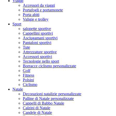
Viaggi
Accessori da viaggi
Portafogli e portamonete
Porta abiti
Valigie e trolley
Sport
salopette sportive
Cappellini sportivi
Asciugamani sportivi
Pantaloni sportivi
Tute
Attrezzature sportive
Accessori sportivi
Tecnologie nello sport
Borracce ciclismo personalizzate
Golf
Fitness
Polsini
Ciclismo
Natale
Decorazioni natalizie personalizzate
Palline di Natale personalizzate
Cappelli di Babbo Natale
Calzini di Natale
Candele di Natale