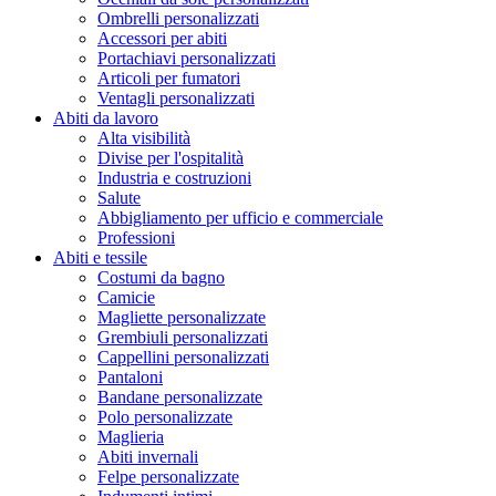
Ombrelli personalizzati
Accessori per abiti
Portachiavi personalizzati
Articoli per fumatori
Ventagli personalizzati
Abiti da lavoro
Alta visibilità
Divise per l'ospitalità
Industria e costruzioni
Salute
Abbigliamento per ufficio e commerciale
Professioni
Abiti e tessile
Costumi da bagno
Camicie
Magliette personalizzate
Grembiuli personalizzati
Cappellini personalizzati
Pantaloni
Bandane personalizzate
Polo personalizzate
Maglieria
Abiti invernali
Felpe personalizzate