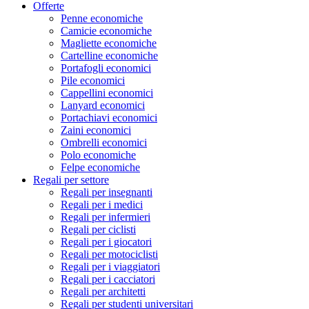
Offerte
Penne economiche
Camicie economiche
Magliette economiche
Cartelline economiche
Portafogli economici
Pile economici
Cappellini economici
Lanyard economici
Portachiavi economici
Zaini economici
Ombrelli economici
Polo economiche
Felpe economiche
Regali per settore
Regali per insegnanti
Regali per i medici
Regali per infermieri
Regali per ciclisti
Regali per i giocatori
Regali per motociclisti
Regali per i viaggiatori
Regali per i cacciatori
Regali per architetti
Regali per studenti universitari