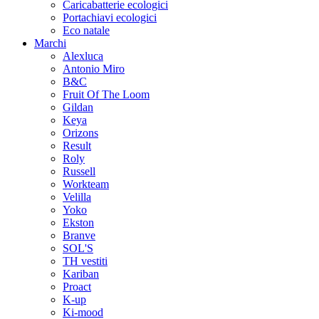
Caricabatterie ecologici
Portachiavi ecologici
Eco natale
Marchi
Alexluca
Antonio Miro
B&C
Fruit Of The Loom
Gildan
Keya
Orizons
Result
Roly
Russell
Workteam
Velilla
Yoko
Ekston
Branve
SOL'S
TH vestiti
Kariban
Proact
K-up
Ki-mood