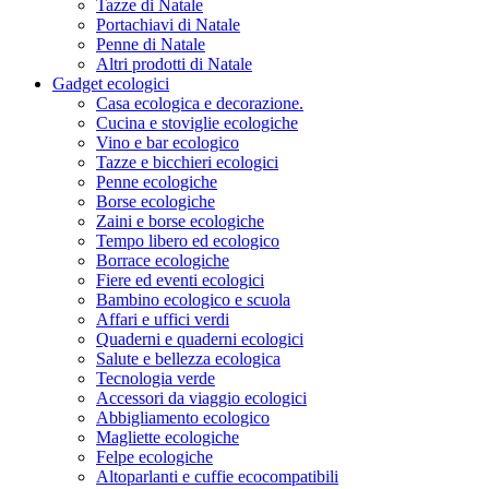
Tazze di Natale
Portachiavi di Natale
Penne di Natale
Altri prodotti di Natale
Gadget ecologici
Casa ecologica e decorazione.
Cucina e stoviglie ecologiche
Vino e bar ecologico
Tazze e bicchieri ecologici
Penne ecologiche
Borse ecologiche
Zaini e borse ecologiche
Tempo libero ed ecologico
Borrace ecologiche
Fiere ed eventi ecologici
Bambino ecologico e scuola
Affari e uffici verdi
Quaderni e quaderni ecologici
Salute e bellezza ecologica
Tecnologia verde
Accessori da viaggio ecologici
Abbigliamento ecologico
Magliette ecologiche
Felpe ecologiche
Altoparlanti e cuffie ecocompatibili