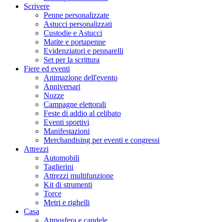
Scrivere
Penne personalizzate
Astucci personalizzati
Custodie e Astucci
Matite e portapenne
Evidenziatori e pennarelli
Set per la scrittura
Fiere ed eventi
Animazione dell'evento
Anniversari
Nozze
Campagne elettorali
Feste di addio al celibato
Eventi sportivi
Manifestazioni
Merchandising per eventi e congressi
Attrezzi
Automobili
Taglierini
Attrezzi multifunzione
Kit di strumenti
Torce
Metri e righelli
Casa
Atmosfera e candele