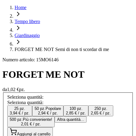
Home
Tempo libero
Giardinaggio
FORGET ME NOT Semi di non ti scordar di me
Numero articolo: 15MO6146
FORGET ME NOT
da
1,02 €
pz.
Seleziona quantità:
Seleziona quantità:
25 pz.
50 pz.
Popolare
100 pz.
250 pz.
3,94 € / pz.
2,94 € / pz.
2,85 € / pz.
2,65 € / pz.
500 pz.
Più conveniente!
Altra quantità...
2,01 € / pz.
Aggiungi al carrello