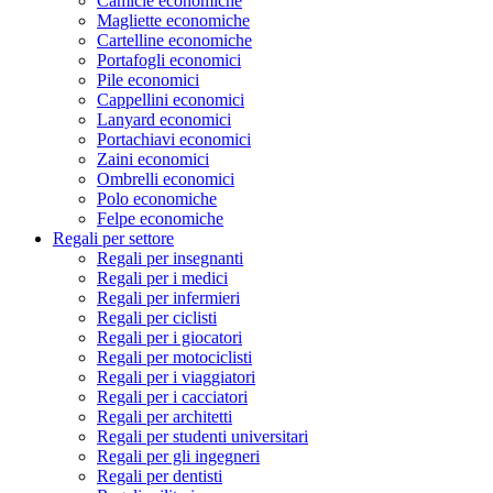
Camicie economiche
Magliette economiche
Cartelline economiche
Portafogli economici
Pile economici
Cappellini economici
Lanyard economici
Portachiavi economici
Zaini economici
Ombrelli economici
Polo economiche
Felpe economiche
Regali per settore
Regali per insegnanti
Regali per i medici
Regali per infermieri
Regali per ciclisti
Regali per i giocatori
Regali per motociclisti
Regali per i viaggiatori
Regali per i cacciatori
Regali per architetti
Regali per studenti universitari
Regali per gli ingegneri
Regali per dentisti