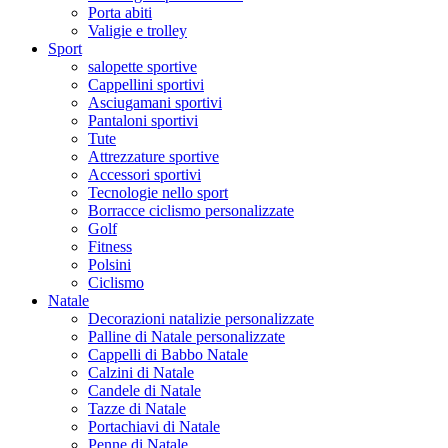
Porta abiti
Valigie e trolley
Sport
salopette sportive
Cappellini sportivi
Asciugamani sportivi
Pantaloni sportivi
Tute
Attrezzature sportive
Accessori sportivi
Tecnologie nello sport
Borracce ciclismo personalizzate
Golf
Fitness
Polsini
Ciclismo
Natale
Decorazioni natalizie personalizzate
Palline di Natale personalizzate
Cappelli di Babbo Natale
Calzini di Natale
Candele di Natale
Tazze di Natale
Portachiavi di Natale
Penne di Natale