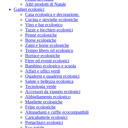
Altri prodotti di Natale
Gadget ecologici
Casa ecologica e decorazione.
Cucina e stoviglie ecologiche
Vino e bar ecologico
Tazze e bicchieri ecologici
Penne ecologiche
Borse ecologiche
Zaini e borse ecologiche
Tempo libero ed ecologico
Borrace ecologiche
Fiere ed eventi ecologici
Bambino ecologico e scuola
Affari e uffici verdi
Quaderni e quaderni ecologici
Salute e bellezza ecologica
Tecnologia verde
Accessori da viaggio ecologici
Abbigliamento ecologico
Magliette ecologiche
Felpe ecologiche
Altoparlanti e cuffie ecocompatibili
Caricabatterie ecologici
Portachiavi ecologici
Eco natale