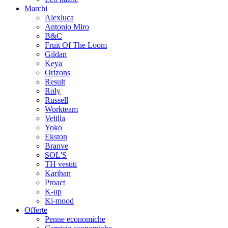
Marchi
Alexluca
Antonio Miro
B&C
Fruit Of The Loom
Gildan
Keya
Orizons
Result
Roly
Russell
Workteam
Velilla
Yoko
Ekston
Branve
SOL'S
TH vestiti
Kariban
Proact
K-up
Ki-mood
Offerte
Penne economiche