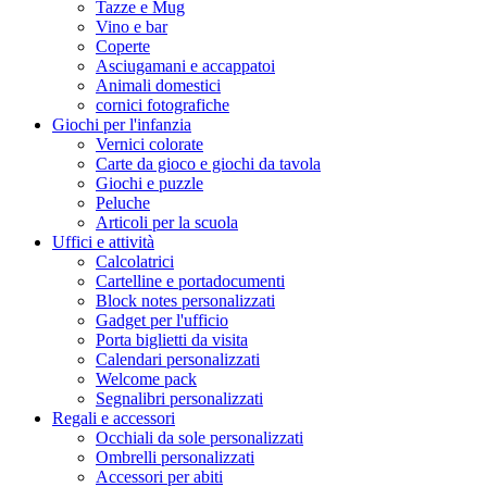
Tazze e Mug
Vino e bar
Coperte
Asciugamani e accappatoi
Animali domestici
cornici fotografiche
Giochi per l'infanzia
Vernici colorate
Carte da gioco e giochi da tavola
Giochi e puzzle
Peluche
Articoli per la scuola
Uffici e attività
Calcolatrici
Cartelline e portadocumenti
Block notes personalizzati
Gadget per l'ufficio
Porta biglietti da visita
Calendari personalizzati
Welcome pack
Segnalibri personalizzati
Regali e accessori
Occhiali da sole personalizzati
Ombrelli personalizzati
Accessori per abiti