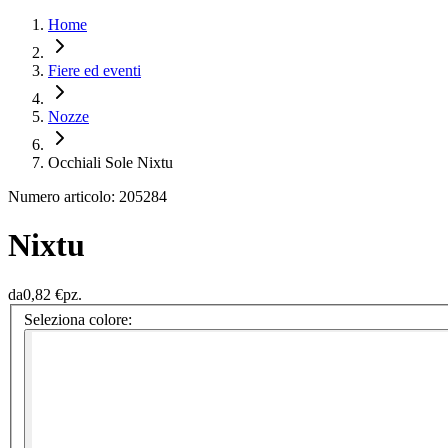
Home
Fiere ed eventi
Nozze
Occhiali Sole Nixtu
Numero articolo: 205284
Nixtu
da
0,82 €
pz.
Seleziona colore: