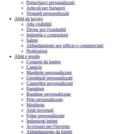
Portachiavi personalizzati
Articoli per fumatori
Ventagli personalizzati
Abiti da lavoro
Alta visibilità
Divise per l'ospitalità
Industria e costruzioni
Salute
Abbigliamento per ufficio e commerciale
Professioni
Abiti e tessile
Costumi da bagno
Camicie
Magliette personalizzate
Grembiuli personalizzati
Cappellini personalizzati
Pantaloni
Bandane personalizzate
Polo personalizzate
Maglieria
Abiti invernali
Felpe personalizzate
Indumenti intimi
Accessori per l'inverno
Abbigliamento da bimbi