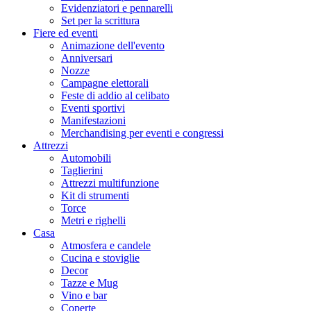
Evidenziatori e pennarelli
Set per la scrittura
Fiere ed eventi
Animazione dell'evento
Anniversari
Nozze
Campagne elettorali
Feste di addio al celibato
Eventi sportivi
Manifestazioni
Merchandising per eventi e congressi
Attrezzi
Automobili
Taglierini
Attrezzi multifunzione
Kit di strumenti
Torce
Metri e righelli
Casa
Atmosfera e candele
Cucina e stoviglie
Decor
Tazze e Mug
Vino e bar
Coperte