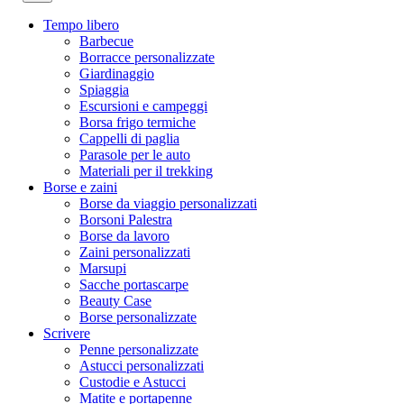
Tempo libero
Barbecue
Borracce personalizzate
Giardinaggio
Spiaggia
Escursioni e campeggi
Borsa frigo termiche
Cappelli di paglia
Parasole per le auto
Materiali per il trekking
Borse e zaini
Borse da viaggio personalizzati
Borsoni Palestra
Borse da lavoro
Zaini personalizzati
Marsupi
Sacche portascarpe
Beauty Case
Borse personalizzate
Scrivere
Penne personalizzate
Astucci personalizzati
Custodie e Astucci
Matite e portapenne