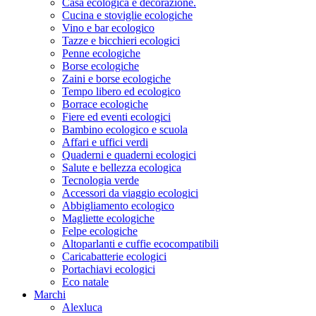
Casa ecologica e decorazione.
Cucina e stoviglie ecologiche
Vino e bar ecologico
Tazze e bicchieri ecologici
Penne ecologiche
Borse ecologiche
Zaini e borse ecologiche
Tempo libero ed ecologico
Borrace ecologiche
Fiere ed eventi ecologici
Bambino ecologico e scuola
Affari e uffici verdi
Quaderni e quaderni ecologici
Salute e bellezza ecologica
Tecnologia verde
Accessori da viaggio ecologici
Abbigliamento ecologico
Magliette ecologiche
Felpe ecologiche
Altoparlanti e cuffie ecocompatibili
Caricabatterie ecologici
Portachiavi ecologici
Eco natale
Marchi
Alexluca