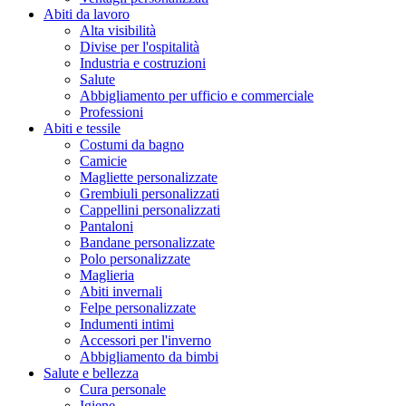
Abiti da lavoro
Alta visibilità
Divise per l'ospitalità
Industria e costruzioni
Salute
Abbigliamento per ufficio e commerciale
Professioni
Abiti e tessile
Costumi da bagno
Camicie
Magliette personalizzate
Grembiuli personalizzati
Cappellini personalizzati
Pantaloni
Bandane personalizzate
Polo personalizzate
Maglieria
Abiti invernali
Felpe personalizzate
Indumenti intimi
Accessori per l'inverno
Abbigliamento da bimbi
Salute e bellezza
Cura personale
Igiene