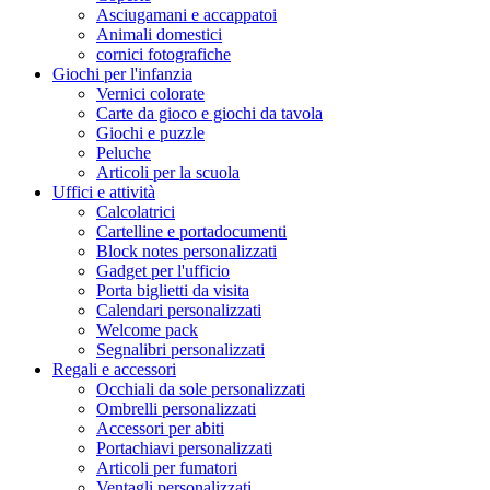
Asciugamani e accappatoi
Animali domestici
cornici fotografiche
Giochi per l'infanzia
Vernici colorate
Carte da gioco e giochi da tavola
Giochi e puzzle
Peluche
Articoli per la scuola
Uffici e attività
Calcolatrici
Cartelline e portadocumenti
Block notes personalizzati
Gadget per l'ufficio
Porta biglietti da visita
Calendari personalizzati
Welcome pack
Segnalibri personalizzati
Regali e accessori
Occhiali da sole personalizzati
Ombrelli personalizzati
Accessori per abiti
Portachiavi personalizzati
Articoli per fumatori
Ventagli personalizzati