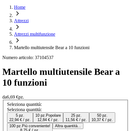
Home
Attrezzi
Attrezzi multifunzione
Martello multiutensile Bear a 10 funzioni
Numero articolo: 37104537
Martello multiutensile Bear a
10 funzioni
da
6,69 €
pz.
Seleziona quantità:
Seleziona quantità:
5 pz.
10 pz.
Popolare
25 pz.
50 pz.
22,94 € / pz.
12,84 € / pz.
11,56 € / pz.
10,37 € / pz.
100 pz.
Più conveniente!
Altra quantità...
8,75 € / pz.