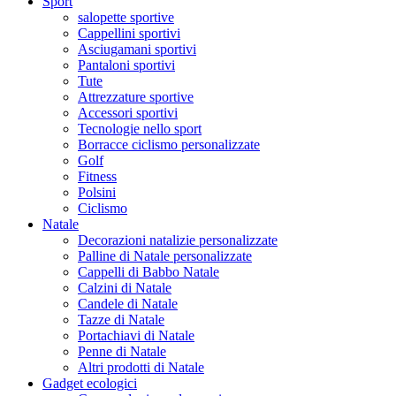
Sport
salopette sportive
Cappellini sportivi
Asciugamani sportivi
Pantaloni sportivi
Tute
Attrezzature sportive
Accessori sportivi
Tecnologie nello sport
Borracce ciclismo personalizzate
Golf
Fitness
Polsini
Ciclismo
Natale
Decorazioni natalizie personalizzate
Palline di Natale personalizzate
Cappelli di Babbo Natale
Calzini di Natale
Candele di Natale
Tazze di Natale
Portachiavi di Natale
Penne di Natale
Altri prodotti di Natale
Gadget ecologici