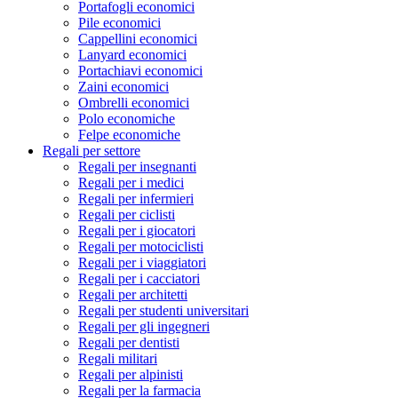
Portafogli economici
Pile economici
Cappellini economici
Lanyard economici
Portachiavi economici
Zaini economici
Ombrelli economici
Polo economiche
Felpe economiche
Regali per settore
Regali per insegnanti
Regali per i medici
Regali per infermieri
Regali per ciclisti
Regali per i giocatori
Regali per motociclisti
Regali per i viaggiatori
Regali per i cacciatori
Regali per architetti
Regali per studenti universitari
Regali per gli ingegneri
Regali per dentisti
Regali militari
Regali per alpinisti
Regali per la farmacia