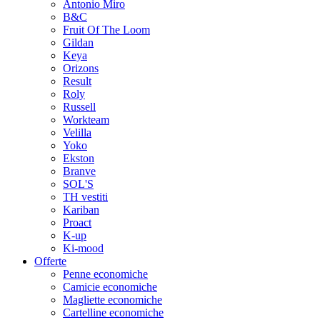
Antonio Miro
B&C
Fruit Of The Loom
Gildan
Keya
Orizons
Result
Roly
Russell
Workteam
Velilla
Yoko
Ekston
Branve
SOL'S
TH vestiti
Kariban
Proact
K-up
Ki-mood
Offerte
Penne economiche
Camicie economiche
Magliette economiche
Cartelline economiche