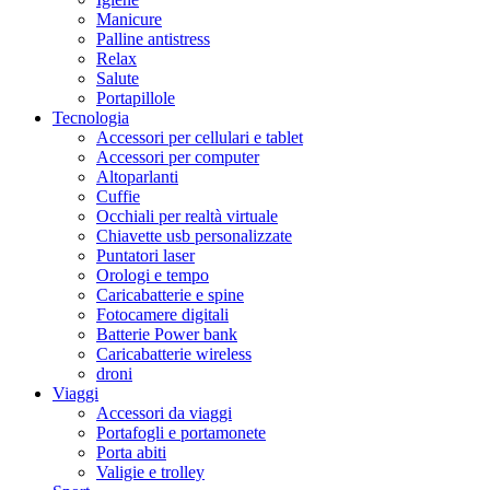
Manicure
Palline antistress
Relax
Salute
Portapillole
Tecnologia
Accessori per cellulari e tablet
Accessori per computer
Altoparlanti
Cuffie
Occhiali per realtà virtuale
Chiavette usb personalizzate
Puntatori laser
Orologi e tempo
Caricabatterie e spine
Fotocamere digitali
Batterie Power bank
Caricabatterie wireless
droni
Viaggi
Accessori da viaggi
Portafogli e portamonete
Porta abiti
Valigie e trolley