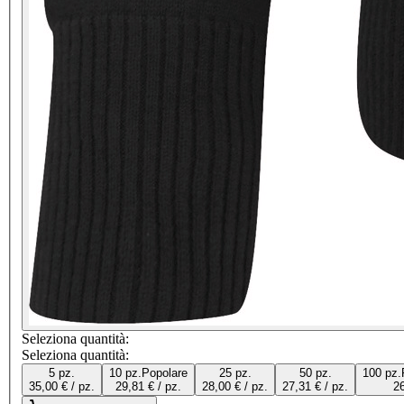
Seleziona quantità:
Seleziona quantità:
5 pz.
10 pz.
Popolare
25 pz.
50 pz.
100 pz.
35,00 € / pz.
29,81 € / pz.
28,00 € / pz.
27,31 € / pz.
26