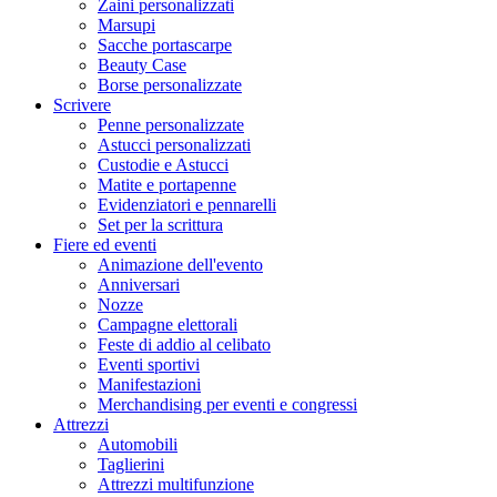
Zaini personalizzati
Marsupi
Sacche portascarpe
Beauty Case
Borse personalizzate
Scrivere
Penne personalizzate
Astucci personalizzati
Custodie e Astucci
Matite e portapenne
Evidenziatori e pennarelli
Set per la scrittura
Fiere ed eventi
Animazione dell'evento
Anniversari
Nozze
Campagne elettorali
Feste di addio al celibato
Eventi sportivi
Manifestazioni
Merchandising per eventi e congressi
Attrezzi
Automobili
Taglierini
Attrezzi multifunzione