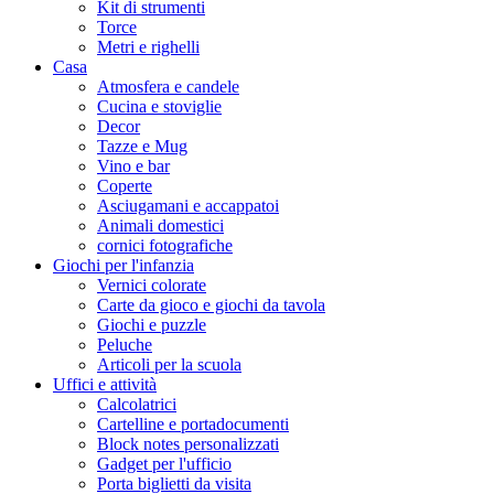
Kit di strumenti
Torce
Metri e righelli
Casa
Atmosfera e candele
Cucina e stoviglie
Decor
Tazze e Mug
Vino e bar
Coperte
Asciugamani e accappatoi
Animali domestici
cornici fotografiche
Giochi per l'infanzia
Vernici colorate
Carte da gioco e giochi da tavola
Giochi e puzzle
Peluche
Articoli per la scuola
Uffici e attività
Calcolatrici
Cartelline e portadocumenti
Block notes personalizzati
Gadget per l'ufficio
Porta biglietti da visita