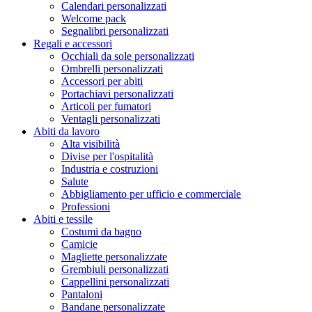
Calendari personalizzati
Welcome pack
Segnalibri personalizzati
Regali e accessori
Occhiali da sole personalizzati
Ombrelli personalizzati
Accessori per abiti
Portachiavi personalizzati
Articoli per fumatori
Ventagli personalizzati
Abiti da lavoro
Alta visibilità
Divise per l'ospitalità
Industria e costruzioni
Salute
Abbigliamento per ufficio e commerciale
Professioni
Abiti e tessile
Costumi da bagno
Camicie
Magliette personalizzate
Grembiuli personalizzati
Cappellini personalizzati
Pantaloni
Bandane personalizzate