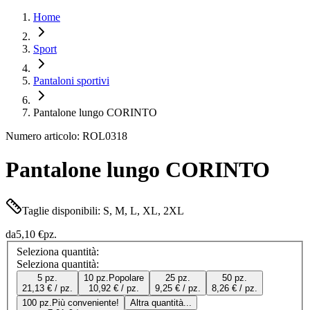
Home
Sport
Pantaloni sportivi
Pantalone lungo CORINTO
Numero articolo: ROL0318
Pantalone lungo CORINTO
Taglie disponibili: S, M, L, XL, 2XL
da
5,10 €
pz.
Seleziona quantità:
Seleziona quantità:
5 pz.
10 pz.
Popolare
25 pz.
50 pz.
21,13 € / pz.
10,92 € / pz.
9,25 € / pz.
8,26 € / pz.
100 pz.
Più conveniente!
Altra quantità...