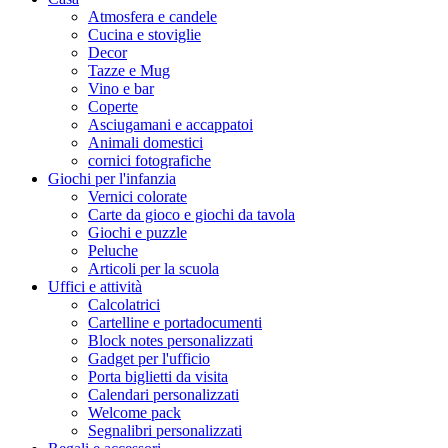
Atmosfera e candele
Cucina e stoviglie
Decor
Tazze e Mug
Vino e bar
Coperte
Asciugamani e accappatoi
Animali domestici
cornici fotografiche
Giochi per l'infanzia
Vernici colorate
Carte da gioco e giochi da tavola
Giochi e puzzle
Peluche
Articoli per la scuola
Uffici e attività
Calcolatrici
Cartelline e portadocumenti
Block notes personalizzati
Gadget per l'ufficio
Porta biglietti da visita
Calendari personalizzati
Welcome pack
Segnalibri personalizzati