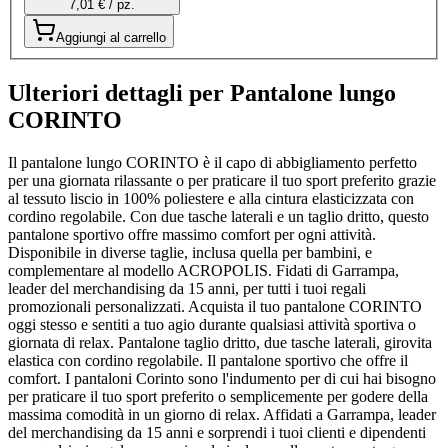
7,01 € / pz.
Aggiungi al carrello
Ulteriori dettagli per Pantalone lungo
CORINTO
Il pantalone lungo CORINTO è il capo di abbigliamento perfetto
per una giornata rilassante o per praticare il tuo sport preferito grazie
al tessuto liscio in 100% poliestere e alla cintura elasticizzata con
cordino regolabile. Con due tasche laterali e un taglio dritto, questo
pantalone sportivo offre massimo comfort per ogni attività.
Disponibile in diverse taglie, inclusa quella per bambini, e
complementare al modello ACROPOLIS. Fidati di Garrampa,
leader del merchandising da 15 anni, per tutti i tuoi regali
promozionali personalizzati. Acquista il tuo pantalone CORINTO
oggi stesso e sentiti a tuo agio durante qualsiasi attività sportiva o
giornata di relax. Pantalone taglio dritto, due tasche laterali, girovita
elastica con cordino regolabile. Il pantalone sportivo che offre il
comfort. I pantaloni Corinto sono l'indumento per di cui hai bisogno
per praticare il tuo sport preferito o semplicemente per godere della
massima comodità in un giorno di relax. Affidati a Garrampa, leader
del merchandising da 15 anni e sorprendi i tuoi clienti e dipendenti