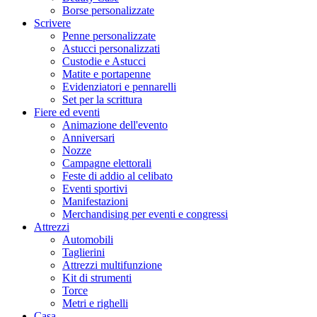
Borse personalizzate
Scrivere
Penne personalizzate
Astucci personalizzati
Custodie e Astucci
Matite e portapenne
Evidenziatori e pennarelli
Set per la scrittura
Fiere ed eventi
Animazione dell'evento
Anniversari
Nozze
Campagne elettorali
Feste di addio al celibato
Eventi sportivi
Manifestazioni
Merchandising per eventi e congressi
Attrezzi
Automobili
Taglierini
Attrezzi multifunzione
Kit di strumenti
Torce
Metri e righelli
Casa