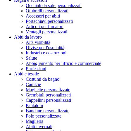
Regali e accessori
Occhiali da sole personalizzati
Ombrelli personalizzati
Accessori per abiti
Portachiavi personalizzati
Articoli per fumatori
Ventagli personalizzati
Abiti da lavoro
Alta visibilità
Divise per l'ospitalità
Industria e costruzioni
Salute
Abbigliamento per ufficio e commerciale
Professioni
Abiti e tessile
Costumi da bagno
Camicie
Magliette personalizzate
Grembiuli personalizzati
Cappellini personalizzati
Pantaloni
Bandane personalizzate
Polo personalizzate
Maglieria
Abiti invernali