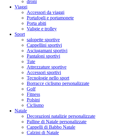
droni
Viaggi
Accessori da viaggi
Portafogli e portamonete
Porta abiti
Valigie e trolley
Sport
salopette sportive
Cappellini sportivi
Asciugamani sportivi
Pantaloni sportivi
Tute
Attrezzature sportive
Accessori sportivi
Tecnologie nello sport
Borracce ciclismo personalizzate
Golf
Fitness
Polsini
Ciclismo
Natale
Decorazioni natalizie personalizzate
Palline di Natale personalizzate
Cappelli di Babbo Natale
Calzini di Natale