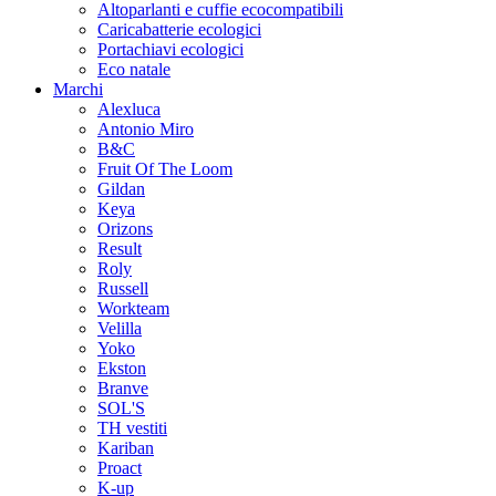
Altoparlanti e cuffie ecocompatibili
Caricabatterie ecologici
Portachiavi ecologici
Eco natale
Marchi
Alexluca
Antonio Miro
B&C
Fruit Of The Loom
Gildan
Keya
Orizons
Result
Roly
Russell
Workteam
Velilla
Yoko
Ekston
Branve
SOL'S
TH vestiti
Kariban
Proact
K-up