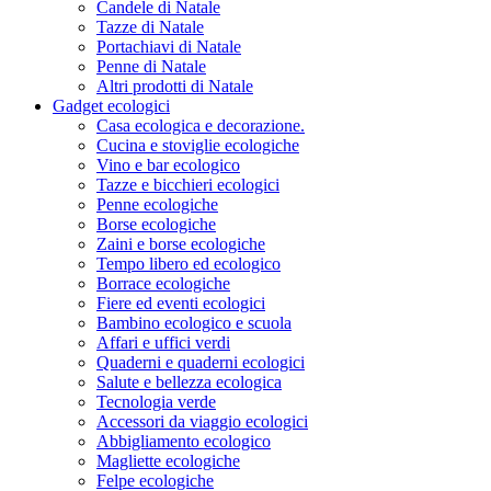
Candele di Natale
Tazze di Natale
Portachiavi di Natale
Penne di Natale
Altri prodotti di Natale
Gadget ecologici
Casa ecologica e decorazione.
Cucina e stoviglie ecologiche
Vino e bar ecologico
Tazze e bicchieri ecologici
Penne ecologiche
Borse ecologiche
Zaini e borse ecologiche
Tempo libero ed ecologico
Borrace ecologiche
Fiere ed eventi ecologici
Bambino ecologico e scuola
Affari e uffici verdi
Quaderni e quaderni ecologici
Salute e bellezza ecologica
Tecnologia verde
Accessori da viaggio ecologici
Abbigliamento ecologico
Magliette ecologiche
Felpe ecologiche