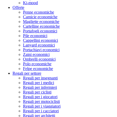
Ki-mood
Offerte
Penne economiche
Camicie economiche
Magliette economiche
Cartelline economiche
Portafogli economici
Pile economici
Cappellini economici
Lanyard economici
Portachiavi economici
Zaini economici
Ombrelli economici
Polo economiche
Felpe economiche
Regali per settore
Regali per insegnanti
Regali per i medici
Regali per infermieri
Regali per ciclisti
Regali per i giocatori
Regali per motociclisti
Regali per i viaggiatori
Regali per i cacciatori
Regali per architetti