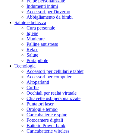
Felpe personalizzate
Indumenti intimi
Accessori per l'inverno
Abbigliamento da bimbi
Salute e bellezza
Cura personale
Igiene
Manicure
Palline antistress
Relax
Salute
Portapillole
Tecnologia
Accessori per cellulari e tablet
Accessori per computer
Altoparlanti
Cuffie
Occhiali per realtà virtuale
Chiavette usb personalizzate
Puntatori laser
Orologi e tempo
Caricabatterie e spine
Fotocamere digitali
Batterie Power bank
Caricabatterie wireless