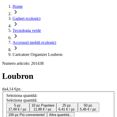
Home
Gadget ecologici
Tecnologia verde
Accessori mobili ecologici
Caricatore Organizer Loubron
Numero articolo: 201438
Loubron
da
4,14 €
pz.
Seleziona quantità:
Seleziona quantità:
5 pz.
10 pz.
Popolare
25 pz.
50 pz.
17,49 € / pz.
11,88 € / pz.
6,41 € / pz.
5,46 € / pz.
100 pz.
Più conveniente!
Altra quantità...