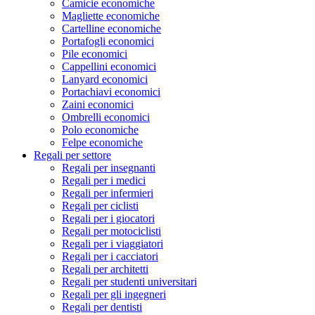
Camicie economiche
Magliette economiche
Cartelline economiche
Portafogli economici
Pile economici
Cappellini economici
Lanyard economici
Portachiavi economici
Zaini economici
Ombrelli economici
Polo economiche
Felpe economiche
Regali per settore
Regali per insegnanti
Regali per i medici
Regali per infermieri
Regali per ciclisti
Regali per i giocatori
Regali per motociclisti
Regali per i viaggiatori
Regali per i cacciatori
Regali per architetti
Regali per studenti universitari
Regali per gli ingegneri
Regali per dentisti