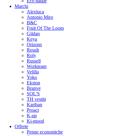
Eco natale
Marchi
Alexluca
Antonio Miro
B&C
Fruit Of The Loom
Gildan
Keya
Orizons
Result
Roly
Russell
Workteam
Velilla
Yoko
Ekston
Branve
SOL'S
TH vestiti
Kariban
Proact
K-up
Ki-mood
Offerte
Penne economiche