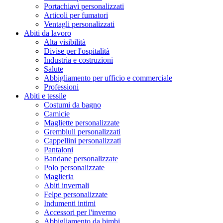
Portachiavi personalizzati
Articoli per fumatori
Ventagli personalizzati
Abiti da lavoro
Alta visibilità
Divise per l'ospitalità
Industria e costruzioni
Salute
Abbigliamento per ufficio e commerciale
Professioni
Abiti e tessile
Costumi da bagno
Camicie
Magliette personalizzate
Grembiuli personalizzati
Cappellini personalizzati
Pantaloni
Bandane personalizzate
Polo personalizzate
Maglieria
Abiti invernali
Felpe personalizzate
Indumenti intimi
Accessori per l'inverno
Abbigliamento da bimbi