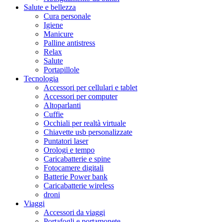
Salute e bellezza
Cura personale
Igiene
Manicure
Palline antistress
Relax
Salute
Portapillole
Tecnologia
Accessori per cellulari e tablet
Accessori per computer
Altoparlanti
Cuffie
Occhiali per realtà virtuale
Chiavette usb personalizzate
Puntatori laser
Orologi e tempo
Caricabatterie e spine
Fotocamere digitali
Batterie Power bank
Caricabatterie wireless
droni
Viaggi
Accessori da viaggi
Portafogli e portamonete