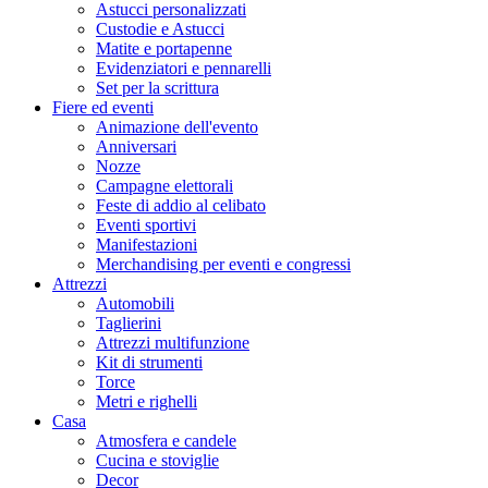
Astucci personalizzati
Custodie e Astucci
Matite e portapenne
Evidenziatori e pennarelli
Set per la scrittura
Fiere ed eventi
Animazione dell'evento
Anniversari
Nozze
Campagne elettorali
Feste di addio al celibato
Eventi sportivi
Manifestazioni
Merchandising per eventi e congressi
Attrezzi
Automobili
Taglierini
Attrezzi multifunzione
Kit di strumenti
Torce
Metri e righelli
Casa
Atmosfera e candele
Cucina e stoviglie
Decor