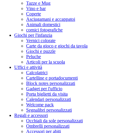
Tazze e Mug
Vino e bar
Coperte
Asciugamani e accappatoi
Animali domestici
cornici fotografiche
Giochi per l'infanzia
Vernici colorate
Carte da gioco e giochi da tavola
Giochi e puzzle
Peluche
Articoli per la scuola
Uffici e attività
Calcolatrici
Cartelline e portadocumenti
Block notes personalizzati
Gadget per l'ufficio
Porta biglietti da visita
Calendari personalizzati
Welcome pack
Segnalibri personalizzati
Regali e accessori
Occhiali da sole personalizzati
Ombrelli personalizzati
Accessori per abiti