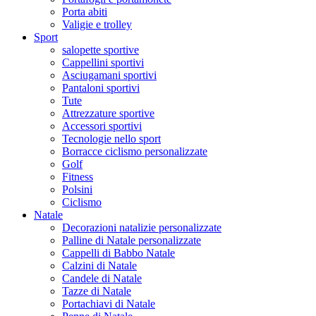
Porta abiti
Valigie e trolley
Sport
salopette sportive
Cappellini sportivi
Asciugamani sportivi
Pantaloni sportivi
Tute
Attrezzature sportive
Accessori sportivi
Tecnologie nello sport
Borracce ciclismo personalizzate
Golf
Fitness
Polsini
Ciclismo
Natale
Decorazioni natalizie personalizzate
Palline di Natale personalizzate
Cappelli di Babbo Natale
Calzini di Natale
Candele di Natale
Tazze di Natale
Portachiavi di Natale