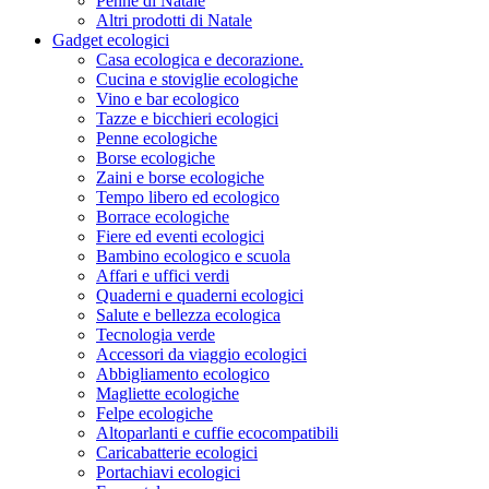
Penne di Natale
Altri prodotti di Natale
Gadget ecologici
Casa ecologica e decorazione.
Cucina e stoviglie ecologiche
Vino e bar ecologico
Tazze e bicchieri ecologici
Penne ecologiche
Borse ecologiche
Zaini e borse ecologiche
Tempo libero ed ecologico
Borrace ecologiche
Fiere ed eventi ecologici
Bambino ecologico e scuola
Affari e uffici verdi
Quaderni e quaderni ecologici
Salute e bellezza ecologica
Tecnologia verde
Accessori da viaggio ecologici
Abbigliamento ecologico
Magliette ecologiche
Felpe ecologiche
Altoparlanti e cuffie ecocompatibili
Caricabatterie ecologici
Portachiavi ecologici