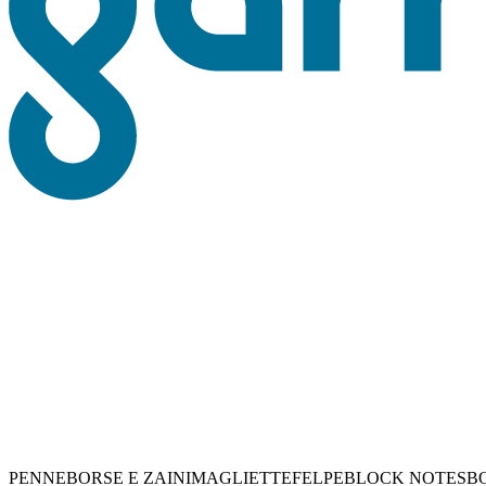
PENNE
BORSE E ZAINI
MAGLIETTE
FELPE
BLOCK NOTES
B