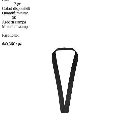
17 gr
Colori disponibili
Quantità minima
50
Aree di stampa
Metodi di stampa
Riepilogo:
da
0,36
€ /
pz.