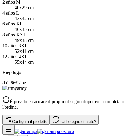
2 años M
40x29 cm
4 años L
43x32 cm
6 años XL
46x35 cm
8 años XXL
49x38 cm
10 años 3XL
52x41 cm
12 años 4XL
55x44 cm
Riepilogo:
da
1,86
€ /
pz.
army
È possibile caricare il proprio disegno dopo aver completato
l'ordine.
Configura il prodotto
Hai bisogno di aiuto?