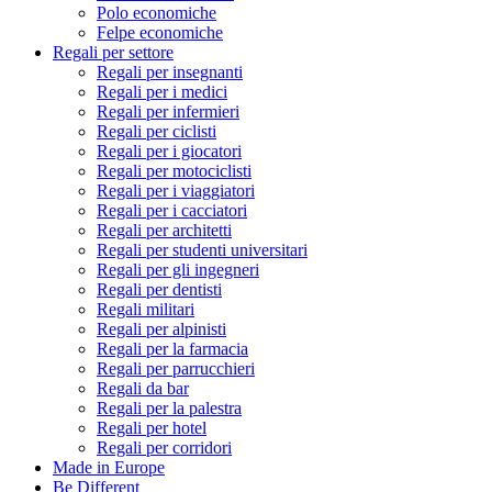
Polo economiche
Felpe economiche
Regali per settore
Regali per insegnanti
Regali per i medici
Regali per infermieri
Regali per ciclisti
Regali per i giocatori
Regali per motociclisti
Regali per i viaggiatori
Regali per i cacciatori
Regali per architetti
Regali per studenti universitari
Regali per gli ingegneri
Regali per dentisti
Regali militari
Regali per alpinisti
Regali per la farmacia
Regali per parrucchieri
Regali da bar
Regali per la palestra
Regali per hotel
Regali per corridori
Made in Europe
Be Different