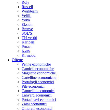
Roly
Russell
Workteam
Velilla
Yoko
Ekston
Branve
SOL'S
TH vestiti
Kariban
Proact
K-up
Ki-mood
Offerte
Penne economiche
Camicie economiche
Magliette economiche
Cartelline economiche
Portafogli economici
Pile economici
Cappellini economici
Lanyard economici
Portachiavi economici
Zaini economici
Ombrelli economici