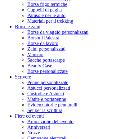
Borsa frigo termiche
Cappelli di paglia
Parasole per le auto
Materiali per il trekking
Borse e zaini
Borse da viaggio personalizzati
Borsoni Palestra
Borse da lavoro
Zaini personalizzati
Marsupi
Sacche portascarpe
Beauty Case
Borse personalizzate
Scrivere
Penne personalizzate
Astucci personalizzati
Custodie e Astucci
Matite e portapenne
Evidenziatori e pennarelli
Set per la scrittura
Fiere ed eventi
Animazione dell'evento
Anniversari
Nozze
Campagne elettorali