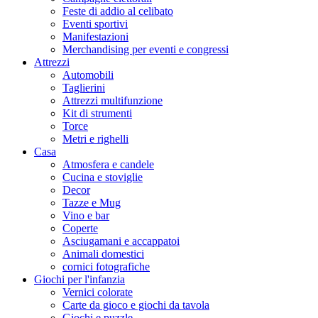
Feste di addio al celibato
Eventi sportivi
Manifestazioni
Merchandising per eventi e congressi
Attrezzi
Automobili
Taglierini
Attrezzi multifunzione
Kit di strumenti
Torce
Metri e righelli
Casa
Atmosfera e candele
Cucina e stoviglie
Decor
Tazze e Mug
Vino e bar
Coperte
Asciugamani e accappatoi
Animali domestici
cornici fotografiche
Giochi per l'infanzia
Vernici colorate
Carte da gioco e giochi da tavola
Giochi e puzzle