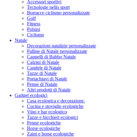
Accessori sportivi
Tecnologie nello sport
Borracce ciclismo personalizzate
Golf
Fitness
Polsini
Ciclismo
Natale
Decorazioni natalizie personalizzate
Palline di Natale personalizzate
Cappelli di Babbo Natale
Calzini di Natale
Candele di Natale
Tazze di Natale
Portachiavi di Natale
Penne di Natale
Altri prodotti di Natale
Gadget ecologici
Casa ecologica e decorazione.
Cucina e stoviglie ecologiche
Vino e bar ecologico
Tazze e bicchieri ecologici
Penne ecologiche
Borse ecologiche
Zaini e borse ecologiche