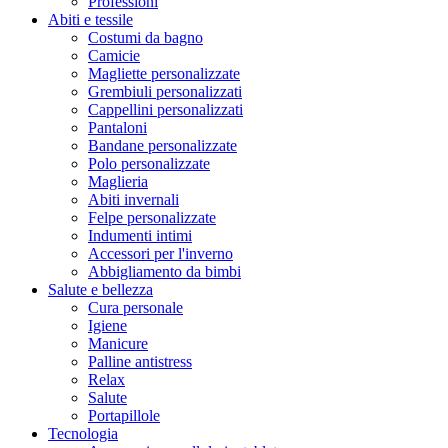
Professioni
Abiti e tessile
Costumi da bagno
Camicie
Magliette personalizzate
Grembiuli personalizzati
Cappellini personalizzati
Pantaloni
Bandane personalizzate
Polo personalizzate
Maglieria
Abiti invernali
Felpe personalizzate
Indumenti intimi
Accessori per l'inverno
Abbigliamento da bimbi
Salute e bellezza
Cura personale
Igiene
Manicure
Palline antistress
Relax
Salute
Portapillole
Tecnologia