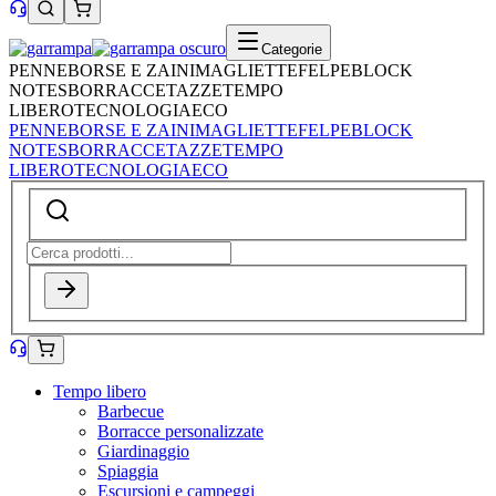
Categorie
PENNE
BORSE E ZAINI
MAGLIETTE
FELPE
BLOCK
NOTES
BORRACCE
TAZZE
TEMPO
LIBERO
TECNOLOGIA
ECO
PENNE
BORSE E ZAINI
MAGLIETTE
FELPE
BLOCK
NOTES
BORRACCE
TAZZE
TEMPO
LIBERO
TECNOLOGIA
ECO
Tempo libero
Barbecue
Borracce personalizzate
Giardinaggio
Spiaggia
Escursioni e campeggi