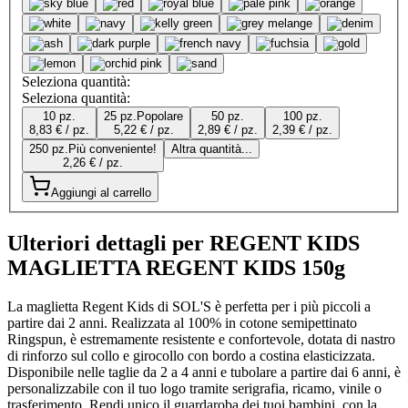
Seleziona quantità:
Seleziona quantità:
10 pz.
25 pz.
Popolare
50 pz.
100 pz.
8,83 € / pz.
5,22 € / pz.
2,89 € / pz.
2,39 € / pz.
250 pz.
Più conveniente!
Altra quantità...
2,26 € / pz.
Aggiungi al carrello
Ulteriori dettagli per REGENT KIDS
MAGLIETTA REGENT KIDS 150g
La maglietta Regent Kids di SOL'S è perfetta per i più piccoli a
partire dai 2 anni. Realizzata al 100% in cotone semipettinato
Ringspun, è estremamente resistente e confortevole, dotata di nastro
di rinforzo sul collo e girocollo con bordo a costina elasticizzata.
Disponibile nelle taglie da 2 a 4 anni e tubolare a partire dai 6 anni, è
personalizzabile con il tuo logo tramite serigrafia, ricamo, vinile o
trasferimento. Rendi unico il guardaroba dei tuoi bambini, con la