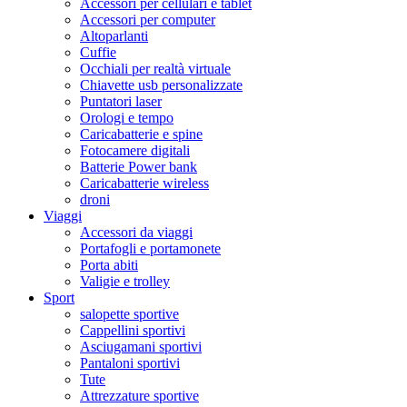
Accessori per cellulari e tablet
Accessori per computer
Altoparlanti
Cuffie
Occhiali per realtà virtuale
Chiavette usb personalizzate
Puntatori laser
Orologi e tempo
Caricabatterie e spine
Fotocamere digitali
Batterie Power bank
Caricabatterie wireless
droni
Viaggi
Accessori da viaggi
Portafogli e portamonete
Porta abiti
Valigie e trolley
Sport
salopette sportive
Cappellini sportivi
Asciugamani sportivi
Pantaloni sportivi
Tute
Attrezzature sportive