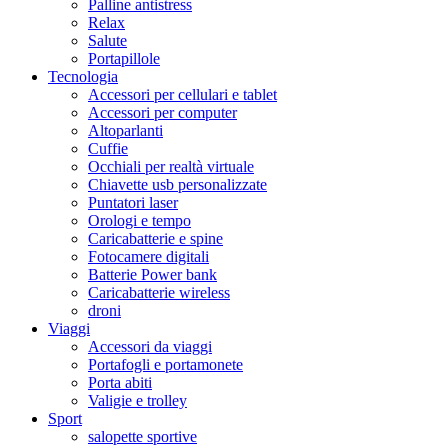
Palline antistress
Relax
Salute
Portapillole
Tecnologia
Accessori per cellulari e tablet
Accessori per computer
Altoparlanti
Cuffie
Occhiali per realtà virtuale
Chiavette usb personalizzate
Puntatori laser
Orologi e tempo
Caricabatterie e spine
Fotocamere digitali
Batterie Power bank
Caricabatterie wireless
droni
Viaggi
Accessori da viaggi
Portafogli e portamonete
Porta abiti
Valigie e trolley
Sport
salopette sportive