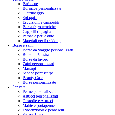
Barbecue
Borracce personalizzate
Giardinaggio
Spiaggia
Escursioni e campeggi
Borsa frigo termiche
Cappelli di paglia
Parasole per le auto
Materiali per il trekking
Borse e zaini
Borse da viaggio personalizzati
Borsoni Palestra
Borse da lavoro
Zaini personalizzati
Marsupi
Sacche portascarpe
Beauty Case
Borse personalizzate
Scrivere
Penne personalizzate
Astucci personalizzati
Custodie e Astucci
Matite e portapenne
Evidenziatori e pennarelli
Set per la scrittura