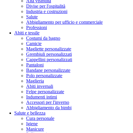
Alta visibilità
Divise per l'ospitalità
Industria e costruzioni
Salute
Abbigliamento per ufficio e commerciale
Professioni
Abiti e tessile
Costumi da bagno
Camicie
Magliette personalizzate
Grembiuli personalizzati
Cappellini personalizzati
Pantaloni
Bandane personalizzate
Polo personalizzate
Maglieria
Abiti invernali
Felpe personalizzate
Indumenti intimi
Accessori per l'inverno
Abbigliamento da bimbi
Salute e bellezza
Cura personale
Igiene
Manicure