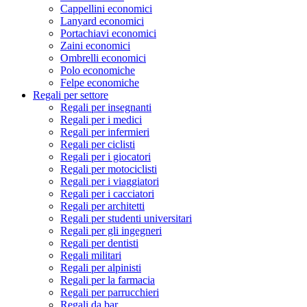
Cappellini economici
Lanyard economici
Portachiavi economici
Zaini economici
Ombrelli economici
Polo economiche
Felpe economiche
Regali per settore
Regali per insegnanti
Regali per i medici
Regali per infermieri
Regali per ciclisti
Regali per i giocatori
Regali per motociclisti
Regali per i viaggiatori
Regali per i cacciatori
Regali per architetti
Regali per studenti universitari
Regali per gli ingegneri
Regali per dentisti
Regali militari
Regali per alpinisti
Regali per la farmacia
Regali per parrucchieri
Regali da bar