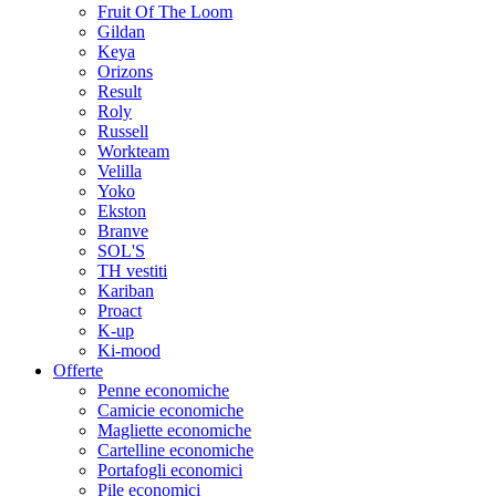
Fruit Of The Loom
Gildan
Keya
Orizons
Result
Roly
Russell
Workteam
Velilla
Yoko
Ekston
Branve
SOL'S
TH vestiti
Kariban
Proact
K-up
Ki-mood
Offerte
Penne economiche
Camicie economiche
Magliette economiche
Cartelline economiche
Portafogli economici
Pile economici