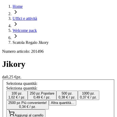
Home
Uffici e attività
Welcome pack
Scatola Regalo Jikory
Numero articolo: 201496
Jikory
da
0,25 €
pz.
Seleziona quantità:
Seleziona quantità:
100 pz.
250 pz.
Popolare
500 pz.
1000 pz.
1,02 € / pz.
0,49 € / pz.
0,38 € / pz.
0,37 € / pz.
2500 pz.
Più conveniente!
Altra quantità...
0,34 € / pz.
Aggiungi al carrello