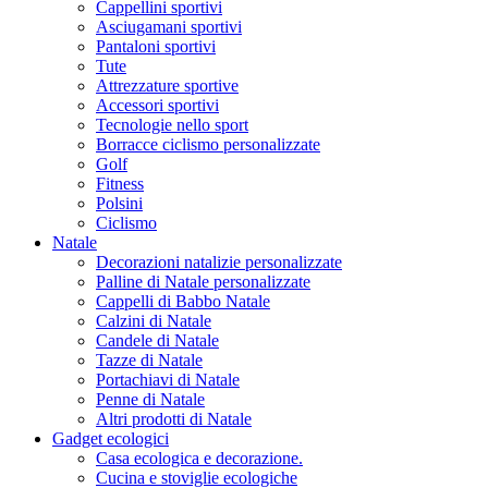
Cappellini sportivi
Asciugamani sportivi
Pantaloni sportivi
Tute
Attrezzature sportive
Accessori sportivi
Tecnologie nello sport
Borracce ciclismo personalizzate
Golf
Fitness
Polsini
Ciclismo
Natale
Decorazioni natalizie personalizzate
Palline di Natale personalizzate
Cappelli di Babbo Natale
Calzini di Natale
Candele di Natale
Tazze di Natale
Portachiavi di Natale
Penne di Natale
Altri prodotti di Natale
Gadget ecologici
Casa ecologica e decorazione.
Cucina e stoviglie ecologiche