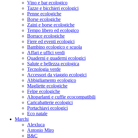
Vino e bar ecologico
Tazze e bicchieri ecologici
Penne ecologiche
Borse ecologiche
Zaini e borse ecologiche
Tempo libero ed ecologico
Borrace ecologiche
Fiere ed eventi ecologici
Bambino ecologico e scuola
Affari e uffici verdi
Quaderni e quaderni ecologici
Salute e bellezza ecologica
Tecnologia verde
Accessori da viaggio ecologici
Abbigliamento ecologico
Magliette ecologiche
Felpe ecologiche
Altoparlanti e cuffie ecocompatibili
Caricabatterie ecologici
Portachiavi ecologici
Eco natale
Marchi
Alexluca
Antonio Miro
B&C