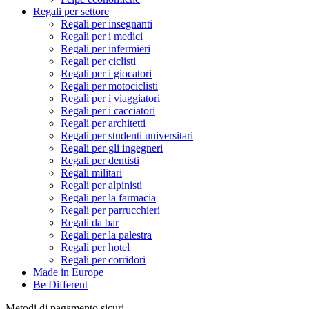
Regali per settore
Regali per insegnanti
Regali per i medici
Regali per infermieri
Regali per ciclisti
Regali per i giocatori
Regali per motociclisti
Regali per i viaggiatori
Regali per i cacciatori
Regali per architetti
Regali per studenti universitari
Regali per gli ingegneri
Regali per dentisti
Regali militari
Regali per alpinisti
Regali per la farmacia
Regali per parrucchieri
Regali da bar
Regali per la palestra
Regali per hotel
Regali per corridori
Made in Europe
Be Different
Metodi di pagamento sicuri