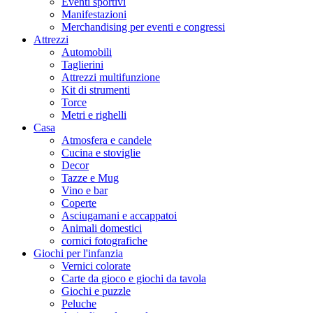
Eventi sportivi
Manifestazioni
Merchandising per eventi e congressi
Attrezzi
Automobili
Taglierini
Attrezzi multifunzione
Kit di strumenti
Torce
Metri e righelli
Casa
Atmosfera e candele
Cucina e stoviglie
Decor
Tazze e Mug
Vino e bar
Coperte
Asciugamani e accappatoi
Animali domestici
cornici fotografiche
Giochi per l'infanzia
Vernici colorate
Carte da gioco e giochi da tavola
Giochi e puzzle
Peluche