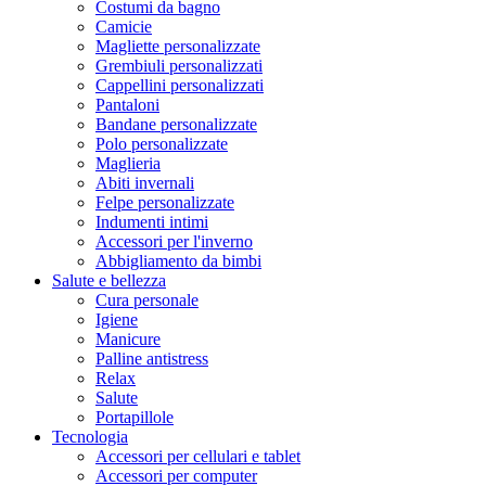
Costumi da bagno
Camicie
Magliette personalizzate
Grembiuli personalizzati
Cappellini personalizzati
Pantaloni
Bandane personalizzate
Polo personalizzate
Maglieria
Abiti invernali
Felpe personalizzate
Indumenti intimi
Accessori per l'inverno
Abbigliamento da bimbi
Salute e bellezza
Cura personale
Igiene
Manicure
Palline antistress
Relax
Salute
Portapillole
Tecnologia
Accessori per cellulari e tablet
Accessori per computer