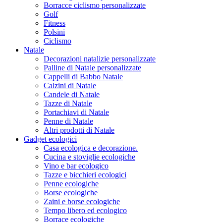
Borracce ciclismo personalizzate
Golf
Fitness
Polsini
Ciclismo
Natale
Decorazioni natalizie personalizzate
Palline di Natale personalizzate
Cappelli di Babbo Natale
Calzini di Natale
Candele di Natale
Tazze di Natale
Portachiavi di Natale
Penne di Natale
Altri prodotti di Natale
Gadget ecologici
Casa ecologica e decorazione.
Cucina e stoviglie ecologiche
Vino e bar ecologico
Tazze e bicchieri ecologici
Penne ecologiche
Borse ecologiche
Zaini e borse ecologiche
Tempo libero ed ecologico
Borrace ecologiche