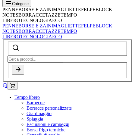
Categorie
PENNE
BORSE E ZAINI
MAGLIETTE
FELPE
BLOCK
NOTES
BORRACCE
TAZZE
TEMPO
LIBERO
TECNOLOGIA
ECO
PENNE
BORSE E ZAINI
MAGLIETTE
FELPE
BLOCK
NOTES
BORRACCE
TAZZE
TEMPO
LIBERO
TECNOLOGIA
ECO
Tempo libero
Barbecue
Borracce personalizzate
Giardinaggio
Spiaggia
Escursioni e campeggi
Borsa frigo termiche