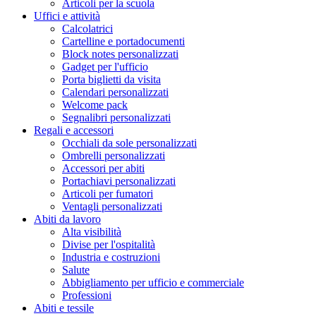
Articoli per la scuola
Uffici e attività
Calcolatrici
Cartelline e portadocumenti
Block notes personalizzati
Gadget per l'ufficio
Porta biglietti da visita
Calendari personalizzati
Welcome pack
Segnalibri personalizzati
Regali e accessori
Occhiali da sole personalizzati
Ombrelli personalizzati
Accessori per abiti
Portachiavi personalizzati
Articoli per fumatori
Ventagli personalizzati
Abiti da lavoro
Alta visibilità
Divise per l'ospitalità
Industria e costruzioni
Salute
Abbigliamento per ufficio e commerciale
Professioni
Abiti e tessile