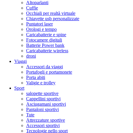
Altoparlanti
Cuffie
Occhiali per realtà virtuale
Chiavette usb personalizzate
Puntatori laser
Orologi e tempo
Caricabatterie e spine
Fotocamere digitali
Batterie Power bank
Caricabatterie wireless
droni
Viaggi
Accessori da viaggi
Portafogli e portamonete
Porta abiti
Valigie e trolley
Sport
salopette sportive
Cappellini sportivi
Asciugamani sportivi
Pantaloni sportivi
Tute
Attrezzature sportive
Accessori sportivi
Tecnologie nello sport