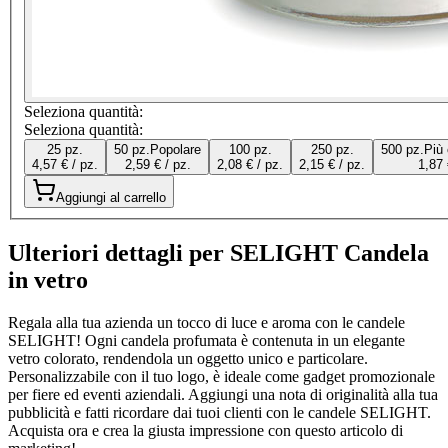
Seleziona quantità:
Seleziona quantità:
25 pz.
50 pz.
Popolare
100 pz.
250 pz.
500 pz.
Più
4,57 € / pz.
2,59 € / pz.
2,08 € / pz.
2,15 € / pz.
1,87 
Aggiungi al carrello
Ulteriori dettagli per SELIGHT Candela
in vetro
Regala alla tua azienda un tocco di luce e aroma con le candele
SELIGHT! Ogni candela profumata è contenuta in un elegante
vetro colorato, rendendola un oggetto unico e particolare.
Personalizzabile con il tuo logo, è ideale come gadget promozionale
per fiere ed eventi aziendali. Aggiungi una nota di originalità alla tua
pubblicità e fatti ricordare dai tuoi clienti con le candele SELIGHT.
Acquista ora e crea la giusta impressione con questo articolo di