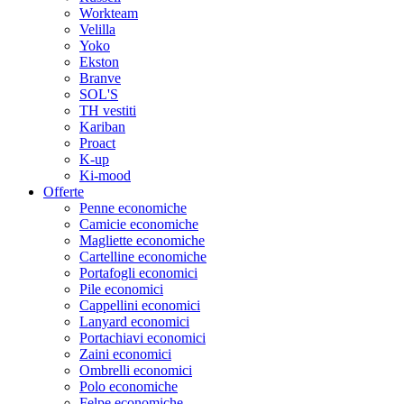
Workteam
Velilla
Yoko
Ekston
Branve
SOL'S
TH vestiti
Kariban
Proact
K-up
Ki-mood
Offerte
Penne economiche
Camicie economiche
Magliette economiche
Cartelline economiche
Portafogli economici
Pile economici
Cappellini economici
Lanyard economici
Portachiavi economici
Zaini economici
Ombrelli economici
Polo economiche
Felpe economiche