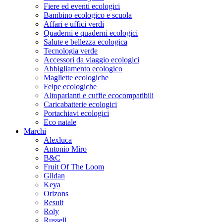
Fiere ed eventi ecologici
Bambino ecologico e scuola
Affari e uffici verdi
Quaderni e quaderni ecologici
Salute e bellezza ecologica
Tecnologia verde
Accessori da viaggio ecologici
Abbigliamento ecologico
Magliette ecologiche
Felpe ecologiche
Altoparlanti e cuffie ecocompatibili
Caricabatterie ecologici
Portachiavi ecologici
Eco natale
Marchi
Alexluca
Antonio Miro
B&C
Fruit Of The Loom
Gildan
Keya
Orizons
Result
Roly
Russell