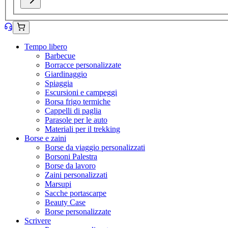
Tempo libero
Barbecue
Borracce personalizzate
Giardinaggio
Spiaggia
Escursioni e campeggi
Borsa frigo termiche
Cappelli di paglia
Parasole per le auto
Materiali per il trekking
Borse e zaini
Borse da viaggio personalizzati
Borsoni Palestra
Borse da lavoro
Zaini personalizzati
Marsupi
Sacche portascarpe
Beauty Case
Borse personalizzate
Scrivere