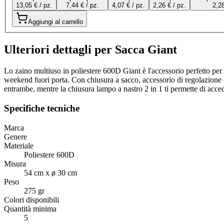
13,05 € / pz.
7,44 € / pz.
4,07 € / pz.
2,26 € / pz.
2,28
Aggiungi al carrello
Ulteriori dettagli per Sacca Giant
Lo zaino multiuso in poliestere 600D Giant è l'accessorio perfetto per il 
weekend fuori porta. Con chiusura a sacco, accessorio di regolazione e a
entrambe, mentre la chiusura lampo a nastro 2 in 1 ti permette di acced
Specifiche tecniche
Marca
Genere
Materiale
Poliestere 600D
Misura
54 cm x ø 30 cm
Peso
275 gr
Colori disponibili
Quantità minima
5