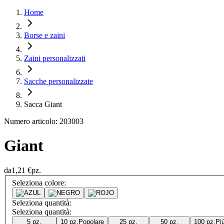
Home
Borse e zaini
Zaini personalizzati
Sacche personalizzate
Sacca Giant
Numero articolo: 203003
Giant
da
1,21 €
pz.
Seleziona colore:
Seleziona quantità:
Seleziona quantità:
5 pz.
10 pz.
Popolare
25 pz.
50 pz.
100 pz.
Pi