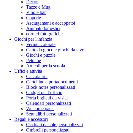
Decor
Tazze e Mug
Vino e bar
Coperte
Asciugamani e accappatoi
Animali domestici
cornici fotografiche
Giochi per l'infanzia
Vernici colorate
Carte da gioco e giochi da tavola
Giochi e puzzle
Peluche
Articoli per la scuola
Uffici e attività
Calcolatrici
Cartelline e portadocumenti
Block notes personalizzati
Gadget per l'ufficio
Porta biglietti da visita
Calendari personalizzati
Welcome pack
Segnalibri personalizzati
Regali e accessori
Occhiali da sole personalizzati
Ombrelli personalizzati