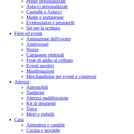
Penne personalizzate
Astucci personalizzati
Custodie e Astucci
Matite e portapenne
Evidenziatori e pennarelli
Set per la scrittura
Fiere ed eventi
Animazione dell'evento
Anniversari
Nozze
Campagne elettorali
Feste di addio al celibato
Eventi sportivi
Manifestazioni
Merchandising per eventi e congressi
Attrezzi
Automobili
Taglierini
Attrezzi multifunzione
Kit di strumenti
Torce
Metri e righelli
Casa
Atmosfera e candele
Cucina e stoviglie