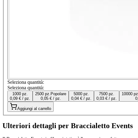
Seleziona quantità:
Seleziona quantità:
1000 pz.
2500 pz.
Popolare
5000 pz.
7500 pz.
10000 pz
0,09 € / pz.
0,05 € / pz.
0,04 € / pz.
0,03 € / pz.
0
Aggiungi al carrello
Ulteriori dettagli per Braccialetto Events