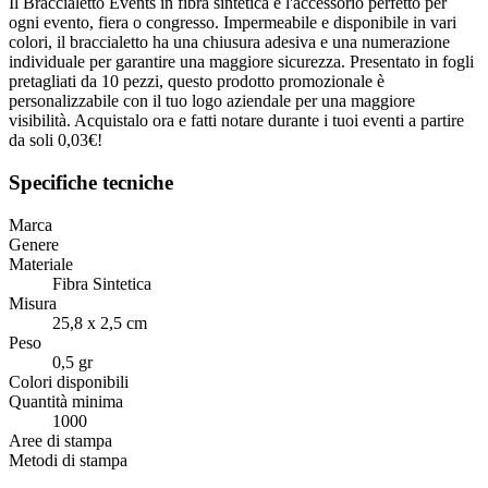
Il Braccialetto Events in fibra sintetica è l'accessorio perfetto per
ogni evento, fiera o congresso. Impermeabile e disponibile in vari
colori, il braccialetto ha una chiusura adesiva e una numerazione
individuale per garantire una maggiore sicurezza. Presentato in fogli
pretagliati da 10 pezzi, questo prodotto promozionale è
personalizzabile con il tuo logo aziendale per una maggiore
visibilità. Acquistalo ora e fatti notare durante i tuoi eventi a partire
da soli 0,03€!
Specifiche tecniche
Marca
Genere
Materiale
Fibra Sintetica
Misura
25,8 x 2,5 cm
Peso
0,5 gr
Colori disponibili
Quantità minima
1000
Aree di stampa
Metodi di stampa