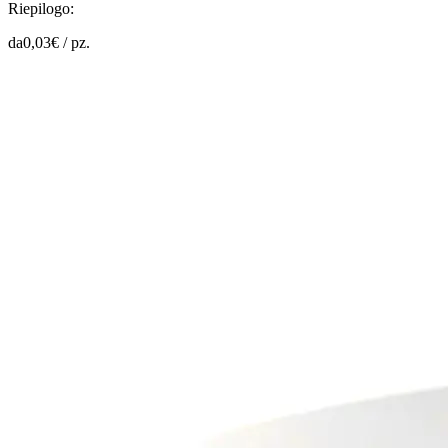
Riepilogo:
da
0,03
€ /
pz.