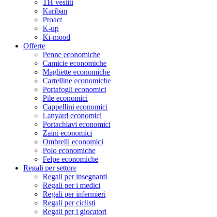
TH vestiti
Kariban
Proact
K-up
Ki-mood
Offerte
Penne economiche
Camicie economiche
Magliette economiche
Cartelline economiche
Portafogli economici
Pile economici
Cappellini economici
Lanyard economici
Portachiavi economici
Zaini economici
Ombrelli economici
Polo economiche
Felpe economiche
Regali per settore
Regali per insegnanti
Regali per i medici
Regali per infermieri
Regali per ciclisti
Regali per i giocatori