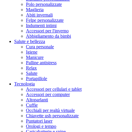
Polo personalizzate
Maglieria
Abiti invernali
Felpe personalizzate
Indumenti intimi
Accessori per l'inverno
Abbigliamento da bimbi
Salute e bellezza
Cura personale
Igiene
Manicure
Palline antistress
Relax
Salute
Portapillole
Tecnologia
Accessori per cellulari e tablet
Accessori per computer
Altoparlanti
Cuffie
Occhiali per realtà virtuale
Chiavette usb personalizzate
Puntatori laser
Orologi e tempo
Caricabatterie e spine