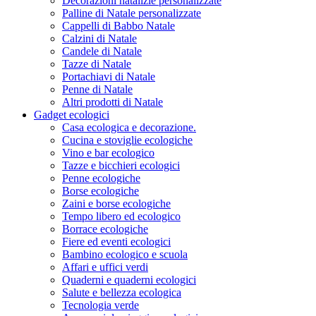
Decorazioni natalizie personalizzate
Palline di Natale personalizzate
Cappelli di Babbo Natale
Calzini di Natale
Candele di Natale
Tazze di Natale
Portachiavi di Natale
Penne di Natale
Altri prodotti di Natale
Gadget ecologici
Casa ecologica e decorazione.
Cucina e stoviglie ecologiche
Vino e bar ecologico
Tazze e bicchieri ecologici
Penne ecologiche
Borse ecologiche
Zaini e borse ecologiche
Tempo libero ed ecologico
Borrace ecologiche
Fiere ed eventi ecologici
Bambino ecologico e scuola
Affari e uffici verdi
Quaderni e quaderni ecologici
Salute e bellezza ecologica
Tecnologia verde