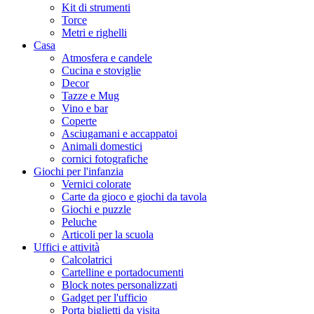
Kit di strumenti
Torce
Metri e righelli
Casa
Atmosfera e candele
Cucina e stoviglie
Decor
Tazze e Mug
Vino e bar
Coperte
Asciugamani e accappatoi
Animali domestici
cornici fotografiche
Giochi per l'infanzia
Vernici colorate
Carte da gioco e giochi da tavola
Giochi e puzzle
Peluche
Articoli per la scuola
Uffici e attività
Calcolatrici
Cartelline e portadocumenti
Block notes personalizzati
Gadget per l'ufficio
Porta biglietti da visita