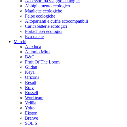
Accessori da viaggio ecologici
Abbigliamento ecologico
Magliette ecologiche
Felpe ecologiche
Altoparlanti e cuffie ecocompatibili
Caricabatterie ecologici
Portachiavi ecologici
Eco natale
Marchi
Alexluca
Antonio Miro
B&C
Fruit Of The Loom
Gildan
Keya
Orizons
Result
Roly
Russell
Workteam
Velilla
Yoko
Ekston
Branve
SOL'S