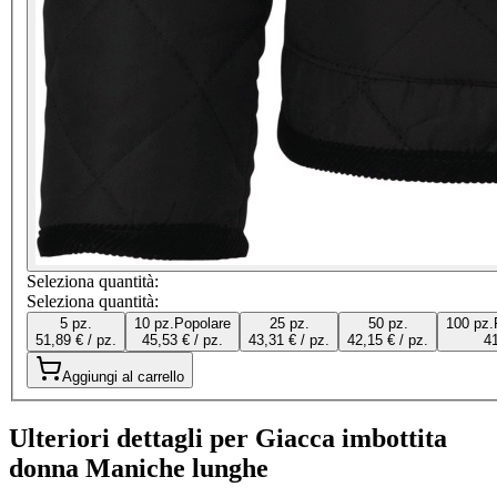
Seleziona quantità:
Seleziona quantità:
5 pz.
10 pz.
Popolare
25 pz.
50 pz.
100 pz.
51,89 € / pz.
45,53 € / pz.
43,31 € / pz.
42,15 € / pz.
41
Aggiungi al carrello
Ulteriori dettagli per Giacca imbottita
donna Maniche lunghe