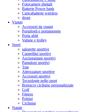
Fotocamere digitali
Batterie Power bank
Caricabatterie wireless
droni
Viaggi
Accessori da viaggi
Portafogli e portamonete
Porta abiti
Valigie e trolley
Sport
salopette sportive
Cappellini sportivi
Asciugamani sportivi
Pantaloni sportivi
Tute
Attrezzature sportive
Accessori sportivi
Tecnologie nello sport
Borracce ciclismo personalizzate
Golf
Fitness
Polsini
Ciclismo
Natale