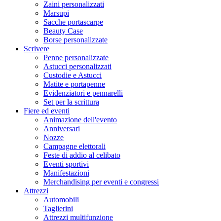
Zaini personalizzati
Marsupi
Sacche portascarpe
Beauty Case
Borse personalizzate
Scrivere
Penne personalizzate
Astucci personalizzati
Custodie e Astucci
Matite e portapenne
Evidenziatori e pennarelli
Set per la scrittura
Fiere ed eventi
Animazione dell'evento
Anniversari
Nozze
Campagne elettorali
Feste di addio al celibato
Eventi sportivi
Manifestazioni
Merchandising per eventi e congressi
Attrezzi
Automobili
Taglierini
Attrezzi multifunzione