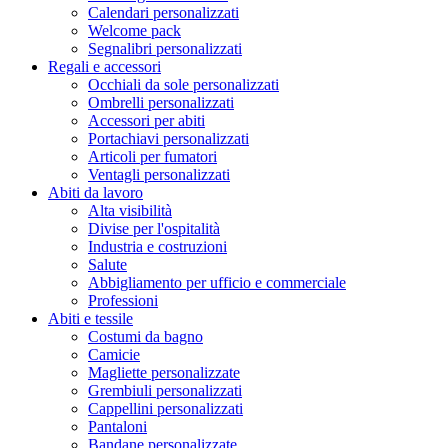
Calendari personalizzati
Welcome pack
Segnalibri personalizzati
Regali e accessori
Occhiali da sole personalizzati
Ombrelli personalizzati
Accessori per abiti
Portachiavi personalizzati
Articoli per fumatori
Ventagli personalizzati
Abiti da lavoro
Alta visibilità
Divise per l'ospitalità
Industria e costruzioni
Salute
Abbigliamento per ufficio e commerciale
Professioni
Abiti e tessile
Costumi da bagno
Camicie
Magliette personalizzate
Grembiuli personalizzati
Cappellini personalizzati
Pantaloni
Bandane personalizzate