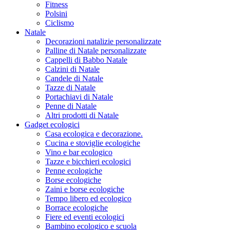
Fitness
Polsini
Ciclismo
Natale
Decorazioni natalizie personalizzate
Palline di Natale personalizzate
Cappelli di Babbo Natale
Calzini di Natale
Candele di Natale
Tazze di Natale
Portachiavi di Natale
Penne di Natale
Altri prodotti di Natale
Gadget ecologici
Casa ecologica e decorazione.
Cucina e stoviglie ecologiche
Vino e bar ecologico
Tazze e bicchieri ecologici
Penne ecologiche
Borse ecologiche
Zaini e borse ecologiche
Tempo libero ed ecologico
Borrace ecologiche
Fiere ed eventi ecologici
Bambino ecologico e scuola