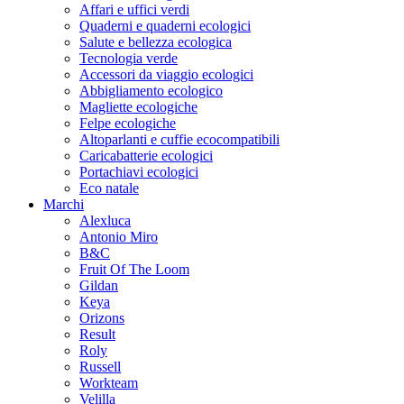
Affari e uffici verdi
Quaderni e quaderni ecologici
Salute e bellezza ecologica
Tecnologia verde
Accessori da viaggio ecologici
Abbigliamento ecologico
Magliette ecologiche
Felpe ecologiche
Altoparlanti e cuffie ecocompatibili
Caricabatterie ecologici
Portachiavi ecologici
Eco natale
Marchi
Alexluca
Antonio Miro
B&C
Fruit Of The Loom
Gildan
Keya
Orizons
Result
Roly
Russell
Workteam
Velilla