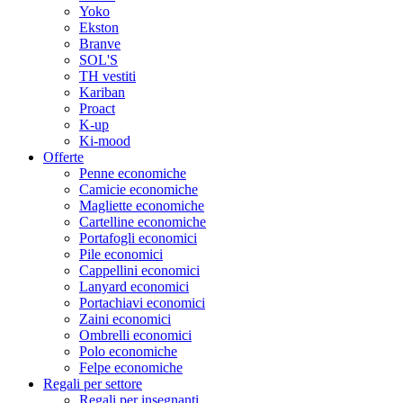
Yoko
Ekston
Branve
SOL'S
TH vestiti
Kariban
Proact
K-up
Ki-mood
Offerte
Penne economiche
Camicie economiche
Magliette economiche
Cartelline economiche
Portafogli economici
Pile economici
Cappellini economici
Lanyard economici
Portachiavi economici
Zaini economici
Ombrelli economici
Polo economiche
Felpe economiche
Regali per settore
Regali per insegnanti