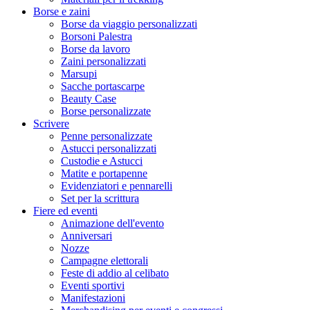
Borse e zaini
Borse da viaggio personalizzati
Borsoni Palestra
Borse da lavoro
Zaini personalizzati
Marsupi
Sacche portascarpe
Beauty Case
Borse personalizzate
Scrivere
Penne personalizzate
Astucci personalizzati
Custodie e Astucci
Matite e portapenne
Evidenziatori e pennarelli
Set per la scrittura
Fiere ed eventi
Animazione dell'evento
Anniversari
Nozze
Campagne elettorali
Feste di addio al celibato
Eventi sportivi
Manifestazioni