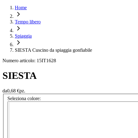
Home
Tempo libero
Spiaggia
SIESTA Cuscino da spiaggia gonfiabile
Numero articolo: 15IT1628
SIESTA
da
0,68 €
pz.
Seleziona colore: