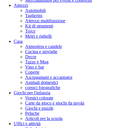
Merchandising per eventi e congressi
Attrezzi
Automobili
Taglierini
Attrezzi multifunzione
Kit di strumenti
Torce
Metri e righelli
Casa
Atmosfera e candele
Cucina e stoviglie
Decor
Tazze e Mug
Vino e bar
Coperte
Asciugamani e accappatoi
Animali domestici
cornici fotografiche
Giochi per l'infanzia
Vernici colorate
Carte da gioco e giochi da tavola
Giochi e puzzle
Peluche
Articoli per la scuola
Uffici e attività