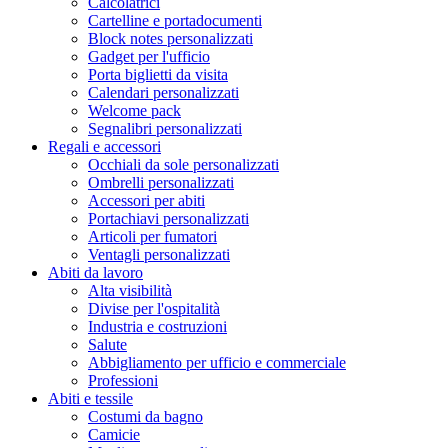
Calcolatrici
Cartelline e portadocumenti
Block notes personalizzati
Gadget per l'ufficio
Porta biglietti da visita
Calendari personalizzati
Welcome pack
Segnalibri personalizzati
Regali e accessori
Occhiali da sole personalizzati
Ombrelli personalizzati
Accessori per abiti
Portachiavi personalizzati
Articoli per fumatori
Ventagli personalizzati
Abiti da lavoro
Alta visibilità
Divise per l'ospitalità
Industria e costruzioni
Salute
Abbigliamento per ufficio e commerciale
Professioni
Abiti e tessile
Costumi da bagno
Camicie