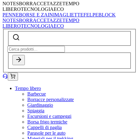
NOTES
BORRACCE
TAZZE
TEMPO
LIBERO
TECNOLOGIA
ECO
PENNE
BORSE E ZAINI
MAGLIETTE
FELPE
BLOCK
NOTES
BORRACCE
TAZZE
TEMPO
LIBERO
TECNOLOGIA
ECO
Tempo libero
Barbecue
Borracce personalizzate
Giardinaggio
Spiaggia
Escursioni e campeggi
Borsa frigo termiche
Cappelli di paglia
Parasole per le auto
Materiali per il trekking