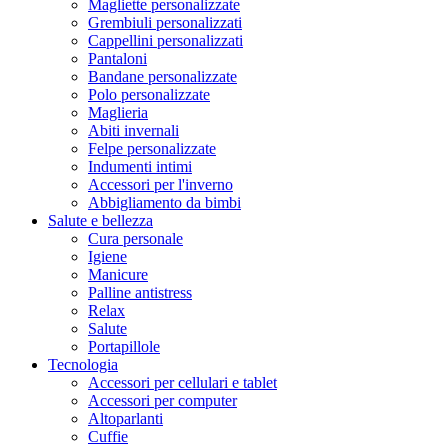
Magliette personalizzate
Grembiuli personalizzati
Cappellini personalizzati
Pantaloni
Bandane personalizzate
Polo personalizzate
Maglieria
Abiti invernali
Felpe personalizzate
Indumenti intimi
Accessori per l'inverno
Abbigliamento da bimbi
Salute e bellezza
Cura personale
Igiene
Manicure
Palline antistress
Relax
Salute
Portapillole
Tecnologia
Accessori per cellulari e tablet
Accessori per computer
Altoparlanti
Cuffie