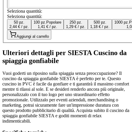
Seleziona quantità:
Seleziona quantità:
50 pz.
100 pz.
Popolare
250 pz.
500 pz.
1000 pz.
P
2,44 € / pz.
1,41 € / pz.
1,29 € / pz.
1,18 € / pz.
1,0
Aggiungi al carrello
Ulteriori dettagli per SIESTA Cuscino da
spiaggia gonfiabile
Vuoi goderti un riposino sulla spiaggia senza preoccupazione? Il
cuscino da spiaggia gonfiabile SIESTA è perfetto per te. Questo
cuscino in PVC è facile da gonfiare e ti garantirà il massimo comfort
mentre ti rilassi al sole. E se desideri renderlo ancora più originale,
personalizzalo con il tuo logo per uno straordinario effetto
promozionale. Utilizzalo per eventi aziendali, merchandising o
marketing, potrai sicuramente fare un'impressione duratura con
questo prodotto pubblicitario di qualità. Acquista subito il cuscino da
spiaggia gonfiabile SIESTA e goditi momenti di relax
indimenticabili.