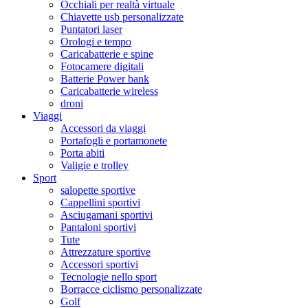
Occhiali per realtà virtuale
Chiavette usb personalizzate
Puntatori laser
Orologi e tempo
Caricabatterie e spine
Fotocamere digitali
Batterie Power bank
Caricabatterie wireless
droni
Viaggi
Accessori da viaggi
Portafogli e portamonete
Porta abiti
Valigie e trolley
Sport
salopette sportive
Cappellini sportivi
Asciugamani sportivi
Pantaloni sportivi
Tute
Attrezzature sportive
Accessori sportivi
Tecnologie nello sport
Borracce ciclismo personalizzate
Golf