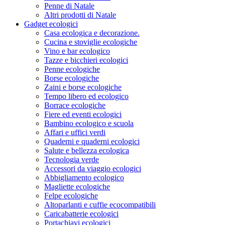
Penne di Natale
Altri prodotti di Natale
Gadget ecologici
Casa ecologica e decorazione.
Cucina e stoviglie ecologiche
Vino e bar ecologico
Tazze e bicchieri ecologici
Penne ecologiche
Borse ecologiche
Zaini e borse ecologiche
Tempo libero ed ecologico
Borrace ecologiche
Fiere ed eventi ecologici
Bambino ecologico e scuola
Affari e uffici verdi
Quaderni e quaderni ecologici
Salute e bellezza ecologica
Tecnologia verde
Accessori da viaggio ecologici
Abbigliamento ecologico
Magliette ecologiche
Felpe ecologiche
Altoparlanti e cuffie ecocompatibili
Caricabatterie ecologici
Portachiavi ecologici