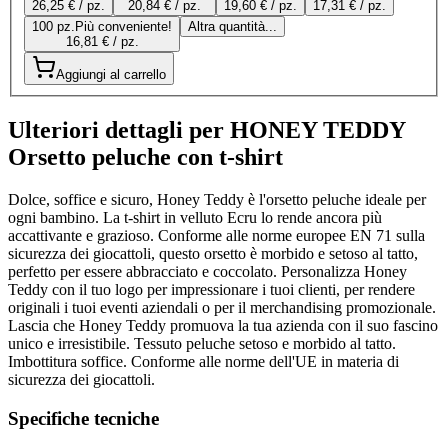
26,25 € / pz.
20,84 € / pz.
19,60 € / pz.
17,31 € / pz.
100 pz.
Più conveniente!
Altra quantità...
16,81 € / pz.
Aggiungi al carrello
Ulteriori dettagli per HONEY TEDDY
Orsetto peluche con t-shirt
Dolce, soffice e sicuro, Honey Teddy è l'orsetto peluche ideale per
ogni bambino. La t-shirt in velluto Ecru lo rende ancora più
accattivante e grazioso. Conforme alle norme europee EN 71 sulla
sicurezza dei giocattoli, questo orsetto è morbido e setoso al tatto,
perfetto per essere abbracciato e coccolato. Personalizza Honey
Teddy con il tuo logo per impressionare i tuoi clienti, per rendere
originali i tuoi eventi aziendali o per il merchandising promozionale.
Lascia che Honey Teddy promuova la tua azienda con il suo fascino
unico e irresistibile. Tessuto peluche setoso e morbido al tatto.
Imbottitura soffice. Conforme alle norme dell'UE in materia di
sicurezza dei giocattoli.
Specifiche tecniche