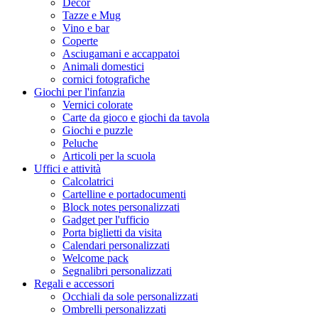
Decor
Tazze e Mug
Vino e bar
Coperte
Asciugamani e accappatoi
Animali domestici
cornici fotografiche
Giochi per l'infanzia
Vernici colorate
Carte da gioco e giochi da tavola
Giochi e puzzle
Peluche
Articoli per la scuola
Uffici e attività
Calcolatrici
Cartelline e portadocumenti
Block notes personalizzati
Gadget per l'ufficio
Porta biglietti da visita
Calendari personalizzati
Welcome pack
Segnalibri personalizzati
Regali e accessori
Occhiali da sole personalizzati
Ombrelli personalizzati