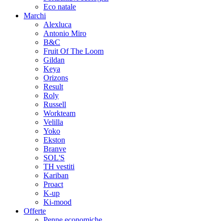
Eco natale
Marchi
Alexluca
Antonio Miro
B&C
Fruit Of The Loom
Gildan
Keya
Orizons
Result
Roly
Russell
Workteam
Velilla
Yoko
Ekston
Branve
SOL'S
TH vestiti
Kariban
Proact
K-up
Ki-mood
Offerte
Penne economiche