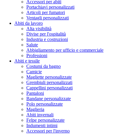
Accessori per abiti
Portachiavi personalizzati
Articoli per fumatori
Ventagli personalizzati
Abiti da lavoro
Alta visibilità
Divise per l'ospitalità
Industria e costruzioni
Salute
Abbigliamento per ufficio e commerciale
Professioni
Abiti e tessile
Costumi da bagno
Camicie
Magliette personalizzate
Grembiuli personalizzati
Cappellini personalizzati
Pantaloni
Bandane personalizzate
Polo personalizzate
Maglieria
Abiti invernali
Felpe personalizzate
Indumenti intimi
Accessori per l'inverno