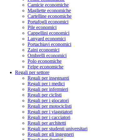
Camicie economiche
Magliette economiche
Cartelline economiche
Portafogli economici
Pile economici
Cappellini economici
Lanyard economici
Portachiavi economici
Zaini economici
Ombrelli economici
Polo economiche
Felpe economiche
Regali per settore
Regali per insegnanti
Regali per i medici
Regali per infermieri
Regali per ciclisti
Regali per i giocatori
Regali per motociclisti
Regali per i viaggiatori
Regali per i cacciatori
Regali per architetti
Regali per studenti universitari
Regali per gli ingegneri
Regali per dentisti