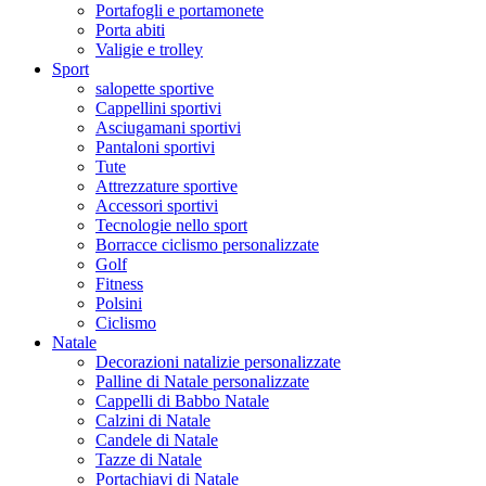
Portafogli e portamonete
Porta abiti
Valigie e trolley
Sport
salopette sportive
Cappellini sportivi
Asciugamani sportivi
Pantaloni sportivi
Tute
Attrezzature sportive
Accessori sportivi
Tecnologie nello sport
Borracce ciclismo personalizzate
Golf
Fitness
Polsini
Ciclismo
Natale
Decorazioni natalizie personalizzate
Palline di Natale personalizzate
Cappelli di Babbo Natale
Calzini di Natale
Candele di Natale
Tazze di Natale
Portachiavi di Natale