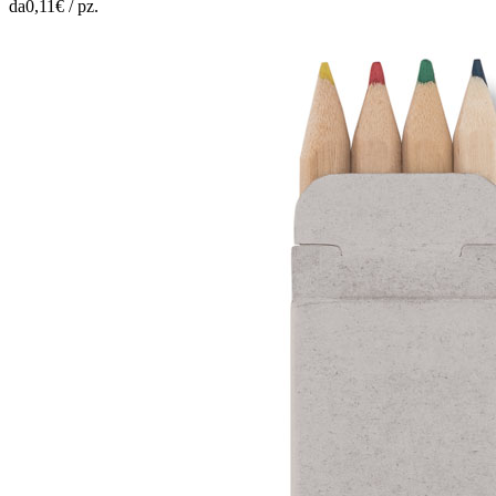
da
0,11
€ /
pz.