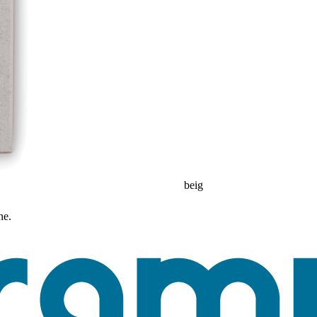
beig
ne.