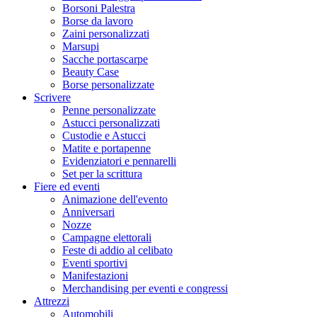
Borsoni Palestra
Borse da lavoro
Zaini personalizzati
Marsupi
Sacche portascarpe
Beauty Case
Borse personalizzate
Scrivere
Penne personalizzate
Astucci personalizzati
Custodie e Astucci
Matite e portapenne
Evidenziatori e pennarelli
Set per la scrittura
Fiere ed eventi
Animazione dell'evento
Anniversari
Nozze
Campagne elettorali
Feste di addio al celibato
Eventi sportivi
Manifestazioni
Merchandising per eventi e congressi
Attrezzi
Automobili