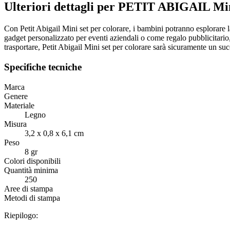
Ulteriori dettagli per PETIT ABIGAIL Min
Con Petit Abigail Mini set per colorare, i bambini potranno esplorare 
gadget personalizzato per eventi aziendali o come regalo pubblicitari
trasportare, Petit Abigail Mini set per colorare sarà sicuramente un suc
Specifiche tecniche
Marca
Genere
Materiale
Legno
Misura
3,2 x 0,8 x 6,1 cm
Peso
8 gr
Colori disponibili
Quantità minima
250
Aree di stampa
Metodi di stampa
Riepilogo: