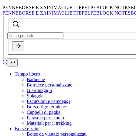
PENNE
BORSE E ZAINI
MAGLIETTE
FELPE
BLOCK NOTES
B
PENNE
BORSE E ZAINI
MAGLIETTE
FELPE
BLOCK NOTES
B
Tempo libero
Barbecue
Borracce personalizzate
Giardinaggio
Spiaggia
Escursioni e campeggi
Borsa frigo termiche
Cappelli di paglia
Parasole per le auto
Materiali per il trekking
Borse e zaini
Borse da viaggio personalizzati