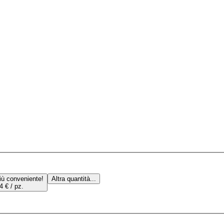
iù conveniente!
Altra quantità...
4 € / pz.