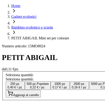
Home
Gadget ecologici
Bambino ecologico e scuola
PETIT ABIGAIL Mini set per colorare
Numero articolo: 15MO8924
PETIT ABIGAIL
da
0,11 €
pz.
Seleziona quantità:
Seleziona quantità:
250 pz.
500 pz.
Popolare
1000 pz.
2500 pz.
5000 pz.
P
0,40 € / pz.
0,22 € / pz.
0,17 € / pz.
0,16 € / pz.
0,1
Aggiungi al carrello