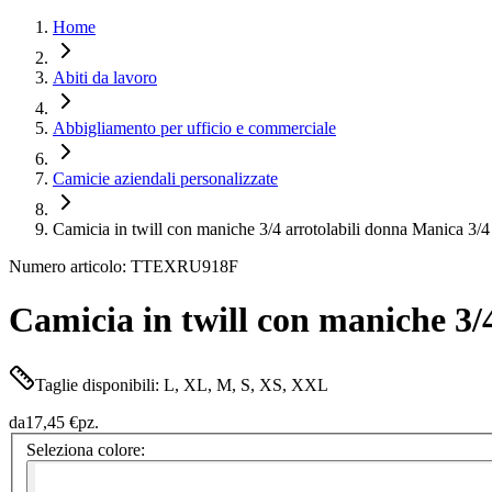
Home
Abiti da lavoro
Abbigliamento per ufficio e commerciale
Camicie aziendali personalizzate
Camicia in twill con maniche 3/4 arrotolabili donna Manica 3/4
Numero articolo: TTEXRU918F
Camicia in twill con maniche 3/
Taglie disponibili: L, XL, M, S, XS, XXL
da
17,45 €
pz.
Seleziona colore: