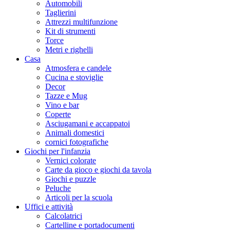
Automobili
Taglierini
Attrezzi multifunzione
Kit di strumenti
Torce
Metri e righelli
Casa
Atmosfera e candele
Cucina e stoviglie
Decor
Tazze e Mug
Vino e bar
Coperte
Asciugamani e accappatoi
Animali domestici
cornici fotografiche
Giochi per l'infanzia
Vernici colorate
Carte da gioco e giochi da tavola
Giochi e puzzle
Peluche
Articoli per la scuola
Uffici e attività
Calcolatrici
Cartelline e portadocumenti