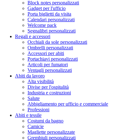
Block notes personalizzati
Gadget per l'ufficio
Porta biglietti da visita
Calendari personalizzati
Welcome pack
Segnalibri personalizzati
Regali e accessori
Occhiali da sole personalizzati
Ombrelli personalizzati
Accessori per abiti
Portachiavi personalizzati
Articoli per fumatori
Ventagli personalizzati
Abiti da lavoro
Alta visibilità
Divise per l'ospitalità
Industria e costruzioni
Salute
Abbigliamento per ufficio e commerciale
Professioni
Abiti e tessile
Costumi da bagno
Camicie
Magliette personalizzate
Grembiuli personalizzati