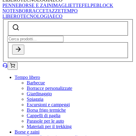
PENNE
BORSE E ZAINI
MAGLIETTE
FELPE
BLOCK
NOTES
BORRACCE
TAZZE
TEMPO
LIBERO
TECNOLOGIA
ECO
Tempo libero
Barbecue
Borracce personalizzate
Giardinaggio
Spiaggia
Escursioni e campeggi
Borsa frigo termiche
Cappelli di paglia
Parasole per le auto
Materiali per il trekking
Borse e zaini