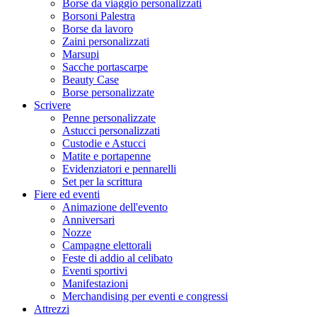
Borse da viaggio personalizzati
Borsoni Palestra
Borse da lavoro
Zaini personalizzati
Marsupi
Sacche portascarpe
Beauty Case
Borse personalizzate
Scrivere
Penne personalizzate
Astucci personalizzati
Custodie e Astucci
Matite e portapenne
Evidenziatori e pennarelli
Set per la scrittura
Fiere ed eventi
Animazione dell'evento
Anniversari
Nozze
Campagne elettorali
Feste di addio al celibato
Eventi sportivi
Manifestazioni
Merchandising per eventi e congressi
Attrezzi