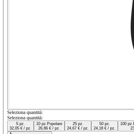
Seleziona quantità:
Seleziona quantità:
5 pz.
10 pz.
Popolare
25 pz.
50 pz.
100 pz.
32,05 € / pz.
26,86 € / pz.
24,67 € / pz.
24,18 € / pz.
23