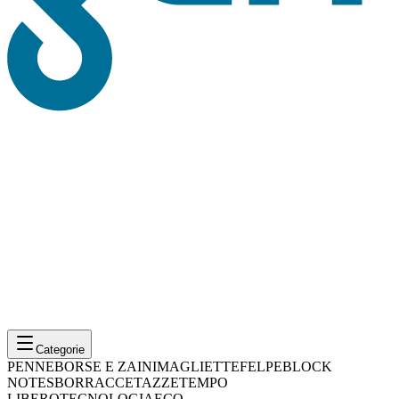
Categorie
PENNE
BORSE E ZAINI
MAGLIETTE
FELPE
BLOCK
NOTES
BORRACCE
TAZZE
TEMPO
LIBERO
TECNOLOGIA
ECO