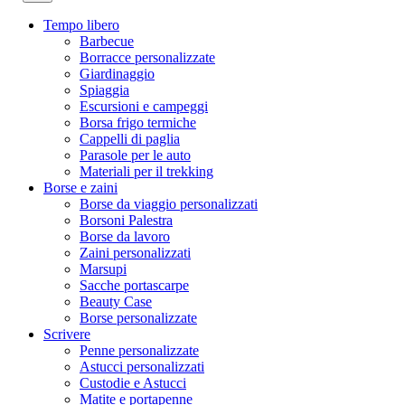
Tempo libero
Barbecue
Borracce personalizzate
Giardinaggio
Spiaggia
Escursioni e campeggi
Borsa frigo termiche
Cappelli di paglia
Parasole per le auto
Materiali per il trekking
Borse e zaini
Borse da viaggio personalizzati
Borsoni Palestra
Borse da lavoro
Zaini personalizzati
Marsupi
Sacche portascarpe
Beauty Case
Borse personalizzate
Scrivere
Penne personalizzate
Astucci personalizzati
Custodie e Astucci
Matite e portapenne