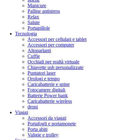
Manicure
Palline antistress
Relax
Salute
Portapillole
Tecnologia
Accessori per cellulari e tablet
Accessori per computer
Altoparlanti
Cuffie
Occhiali per realtà virtuale
Chiavette usb personalizzate
Puntatori laser
Orologi e tempo
Caricabatterie e spine
Fotocamere digitali
Batterie Power bank
Caricabatterie wireless
droni
Viaggi
Accessori da viaggi
Portafogli e portamonete
Porta abiti
Valigie e trolley