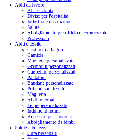
Abiti da lavoro
Alta visibilità
Divise per l'ospitalità
Industria e costruzioni
Salute
Abbigliamento per ufficio e commerciale
Professioni
Abiti e tessile
Costumi da bagno
Camicie
Magliette personalizzate
Grembiuli personalizzati
Cappellini personalizzati
Pantaloni
Bandane personalizzate
Polo personalizzate
Maglieria
Abiti invernali
Felpe personalizzate
Indumenti intimi
Accessori per l'inverno
Abbigliamento da bimbi
Salute e bellezza
Cura personale
Igiene