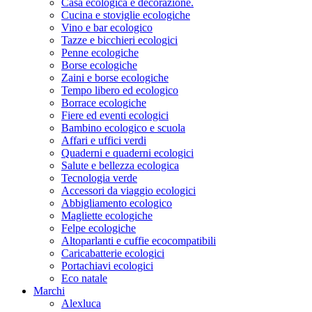
Casa ecologica e decorazione.
Cucina e stoviglie ecologiche
Vino e bar ecologico
Tazze e bicchieri ecologici
Penne ecologiche
Borse ecologiche
Zaini e borse ecologiche
Tempo libero ed ecologico
Borrace ecologiche
Fiere ed eventi ecologici
Bambino ecologico e scuola
Affari e uffici verdi
Quaderni e quaderni ecologici
Salute e bellezza ecologica
Tecnologia verde
Accessori da viaggio ecologici
Abbigliamento ecologico
Magliette ecologiche
Felpe ecologiche
Altoparlanti e cuffie ecocompatibili
Caricabatterie ecologici
Portachiavi ecologici
Eco natale
Marchi
Alexluca