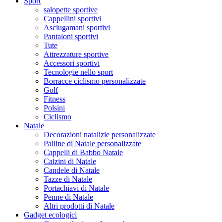
Sport
salopette sportive
Cappellini sportivi
Asciugamani sportivi
Pantaloni sportivi
Tute
Attrezzature sportive
Accessori sportivi
Tecnologie nello sport
Borracce ciclismo personalizzate
Golf
Fitness
Polsini
Ciclismo
Natale
Decorazioni natalizie personalizzate
Palline di Natale personalizzate
Cappelli di Babbo Natale
Calzini di Natale
Candele di Natale
Tazze di Natale
Portachiavi di Natale
Penne di Natale
Altri prodotti di Natale
Gadget ecologici