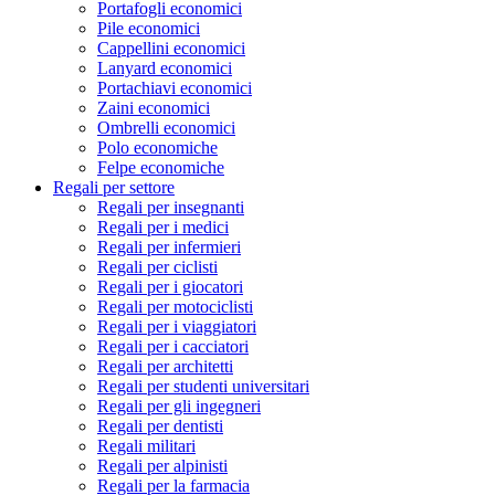
Portafogli economici
Pile economici
Cappellini economici
Lanyard economici
Portachiavi economici
Zaini economici
Ombrelli economici
Polo economiche
Felpe economiche
Regali per settore
Regali per insegnanti
Regali per i medici
Regali per infermieri
Regali per ciclisti
Regali per i giocatori
Regali per motociclisti
Regali per i viaggiatori
Regali per i cacciatori
Regali per architetti
Regali per studenti universitari
Regali per gli ingegneri
Regali per dentisti
Regali militari
Regali per alpinisti
Regali per la farmacia