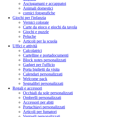
Asciugamani e accappatoi
Animali domestici
cornici fotografiche
Giochi per l'infanzia
Vernici colorate
Carte da gioco e giochi da tavola
Giochi e puzzle
Peluche
Articoli per la scuola
Uffici e attività
Calcolatrici
Cartelline e portadocumenti
Block notes personalizzati
Gadget per l'ufficio
Porta biglietti da visita
Calendari personalizzati
Welcome pack
Segnalibri personalizzati
Regali e accessori
Occhiali da sole personalizzati
Ombrelli personalizzati
Accessori per abiti
Portachiavi personalizzati
Articoli per fumatori
Ventagli personalizzati