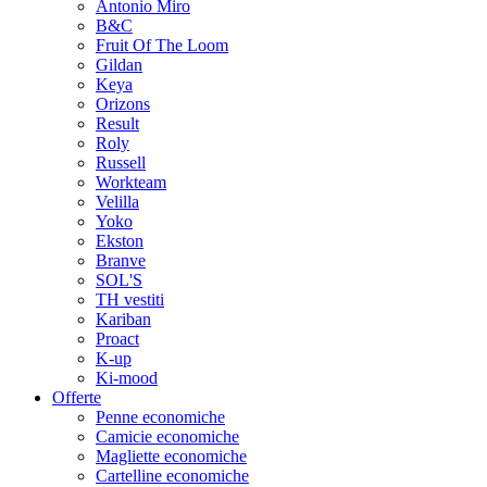
Antonio Miro
B&C
Fruit Of The Loom
Gildan
Keya
Orizons
Result
Roly
Russell
Workteam
Velilla
Yoko
Ekston
Branve
SOL'S
TH vestiti
Kariban
Proact
K-up
Ki-mood
Offerte
Penne economiche
Camicie economiche
Magliette economiche
Cartelline economiche