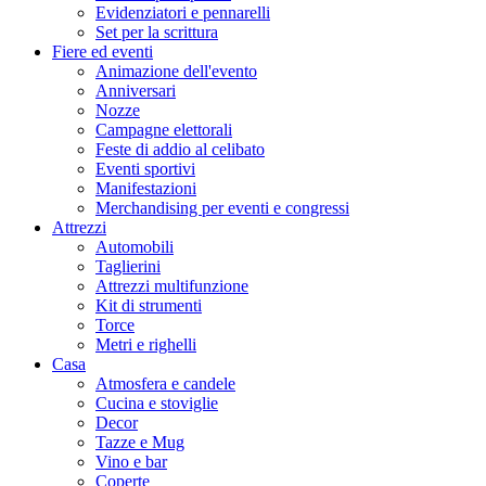
Evidenziatori e pennarelli
Set per la scrittura
Fiere ed eventi
Animazione dell'evento
Anniversari
Nozze
Campagne elettorali
Feste di addio al celibato
Eventi sportivi
Manifestazioni
Merchandising per eventi e congressi
Attrezzi
Automobili
Taglierini
Attrezzi multifunzione
Kit di strumenti
Torce
Metri e righelli
Casa
Atmosfera e candele
Cucina e stoviglie
Decor
Tazze e Mug
Vino e bar
Coperte