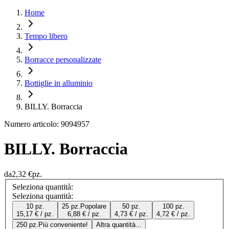
Home
Tempo libero
Borracce personalizzate
Bottiglie in alluminio
BILLY. Borraccia
Numero articolo: 9094957
BILLY. Borraccia
da
2,32 €
pz.
Seleziona quantità:
Seleziona quantità:
10 pz.
25 pz.
Popolare
50 pz.
100 pz.
15,17 € / pz.
6,88 € / pz.
4,73 € / pz.
4,72 € / pz.
250 pz.
Più conveniente!
Altra quantità...