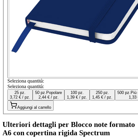
Seleziona quantità:
Seleziona quantità:
25 pz.
50 pz.
Popolare
100 pz.
250 pz.
500 pz.
Più
3,72 € / pz.
2,44 € / pz.
1,39 € / pz.
1,45 € / pz.
1,33 
Aggiungi al carrello
Ulteriori dettagli per Blocco note formato
A6 con copertina rigida Spectrum