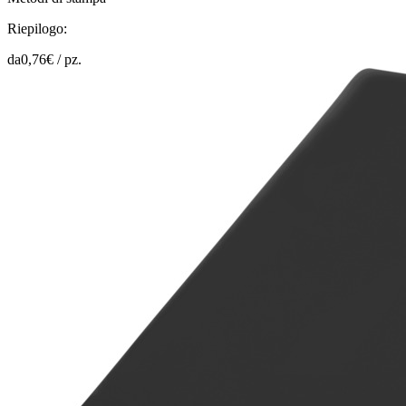
Riepilogo:
da
0,76
€ /
pz.