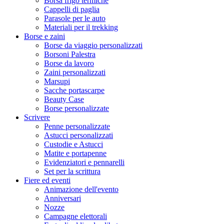
Borsa frigo termiche
Cappelli di paglia
Parasole per le auto
Materiali per il trekking
Borse e zaini
Borse da viaggio personalizzati
Borsoni Palestra
Borse da lavoro
Zaini personalizzati
Marsupi
Sacche portascarpe
Beauty Case
Borse personalizzate
Scrivere
Penne personalizzate
Astucci personalizzati
Custodie e Astucci
Matite e portapenne
Evidenziatori e pennarelli
Set per la scrittura
Fiere ed eventi
Animazione dell'evento
Anniversari
Nozze
Campagne elettorali