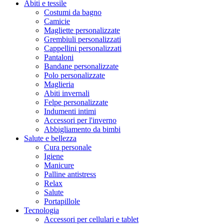
Abiti e tessile
Costumi da bagno
Camicie
Magliette personalizzate
Grembiuli personalizzati
Cappellini personalizzati
Pantaloni
Bandane personalizzate
Polo personalizzate
Maglieria
Abiti invernali
Felpe personalizzate
Indumenti intimi
Accessori per l'inverno
Abbigliamento da bimbi
Salute e bellezza
Cura personale
Igiene
Manicure
Palline antistress
Relax
Salute
Portapillole
Tecnologia
Accessori per cellulari e tablet