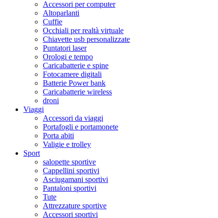
Accessori per computer
Altoparlanti
Cuffie
Occhiali per realtà virtuale
Chiavette usb personalizzate
Puntatori laser
Orologi e tempo
Caricabatterie e spine
Fotocamere digitali
Batterie Power bank
Caricabatterie wireless
droni
Viaggi
Accessori da viaggi
Portafogli e portamonete
Porta abiti
Valigie e trolley
Sport
salopette sportive
Cappellini sportivi
Asciugamani sportivi
Pantaloni sportivi
Tute
Attrezzature sportive
Accessori sportivi