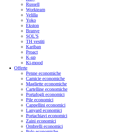
Russell
Workteam
Velilla
Yoko
Ekston
Branve
SOL'S
TH vestiti
Kariban
Proact
K-up
Ki-mood
Offerte
Penne economiche
Camicie economiche
Magliette economiche
Cartelline economiche
Portafogli economici
Pile economici
Cappellini economici
Lanyard economici
Portachiavi economici
Zaini economici
Ombrelli economici
Polo economiche