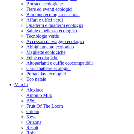
Borrace ecologiche
Fiere ed eventi ecologici
Bambino ecologico e scuola
Affari e uffici verdi
Quaderni e quaderni ecologici
Salute e bellezza ecologica
Tecnologia verde
Accessori da viaggio ecologici
Abbigliamento ecologico
Magliette ecologiche
Felpe ecologiche
Altoparlanti e cuffie ecocompatibili
Caricabatterie ecologici
Portachiavi ecologici
Eco natale
Marchi
Alexluca
Antonio Miro
B&C
Fruit Of The Loom
Gildan
Keya
Orizons
Result
Roly