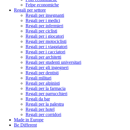
Felpe economiche
Regali per settore
Regali per insegnanti
Regali per i medici
Regali per infermieri
Regali per ciclisti
Regali per i giocatori
Regali per motociclisti
Regali per i viaggiatori
Regali per i cacciatori
Regali per architetti
Regali per studenti universitari
Regali per gli ingegneri
Regali per dentisti
Regali militari
Regali per alpinisti
Regali per la farmacia
Regali per parrucchieri
Regali da bar
Regali per la palestra
Regali per hotel
Regali per corridori
Made in Europe
Be Different