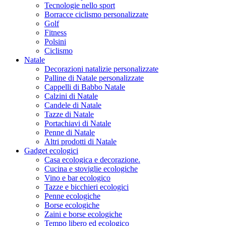
Tecnologie nello sport
Borracce ciclismo personalizzate
Golf
Fitness
Polsini
Ciclismo
Natale
Decorazioni natalizie personalizzate
Palline di Natale personalizzate
Cappelli di Babbo Natale
Calzini di Natale
Candele di Natale
Tazze di Natale
Portachiavi di Natale
Penne di Natale
Altri prodotti di Natale
Gadget ecologici
Casa ecologica e decorazione.
Cucina e stoviglie ecologiche
Vino e bar ecologico
Tazze e bicchieri ecologici
Penne ecologiche
Borse ecologiche
Zaini e borse ecologiche
Tempo libero ed ecologico