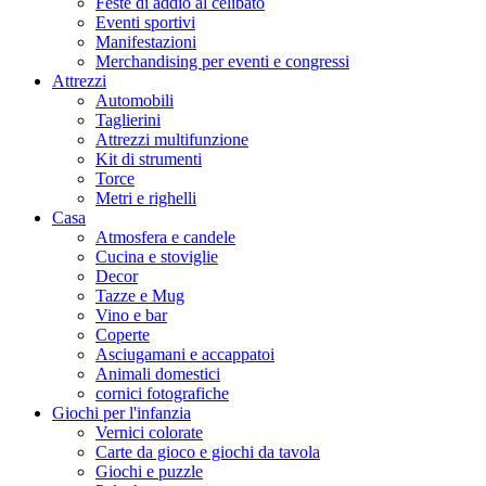
Feste di addio al celibato
Eventi sportivi
Manifestazioni
Merchandising per eventi e congressi
Attrezzi
Automobili
Taglierini
Attrezzi multifunzione
Kit di strumenti
Torce
Metri e righelli
Casa
Atmosfera e candele
Cucina e stoviglie
Decor
Tazze e Mug
Vino e bar
Coperte
Asciugamani e accappatoi
Animali domestici
cornici fotografiche
Giochi per l'infanzia
Vernici colorate
Carte da gioco e giochi da tavola
Giochi e puzzle