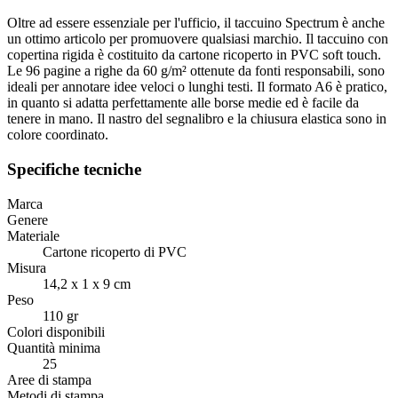
Oltre ad essere essenziale per l'ufficio, il taccuino Spectrum è anche
un ottimo articolo per promuovere qualsiasi marchio. Il taccuino con
copertina rigida è costituito da cartone ricoperto in PVC soft touch.
Le 96 pagine a righe da 60 g/m² ottenute da fonti responsabili, sono
ideali per annotare idee veloci o lunghi testi. Il formato A6 è pratico,
in quanto si adatta perfettamente alle borse medie ed è facile da
tenere in mano. Il nastro del segnalibro e la chiusura elastica sono in
colore coordinato.
Specifiche tecniche
Marca
Genere
Materiale
Cartone ricoperto di PVC
Misura
14,2 x 1 x 9 cm
Peso
110 gr
Colori disponibili
Quantità minima
25
Aree di stampa
Metodi di stampa