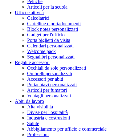
Peluche
Articoli per la scuola
Uffici e attività
Calcolatrici
Cartelline e portadocumenti
Block notes personalizzati
Gadget per l'ufficio
Porta biglietti da visita
Calendari personalizzati
Welcome pack
Segnalibri personalizzati
Regali e accessori
Occhiali da sole personalizzati
Ombrelli personalizzati
Accessori per abiti
Portachiavi personalizzati
Articoli per fumatori
Ventagli personalizzati
Abiti da lavoro
Alta visibilità
Divise per l'ospitalità
Industria e costruzioni
Salute
Abbigliamento per ufficio e commerciale
Professioni