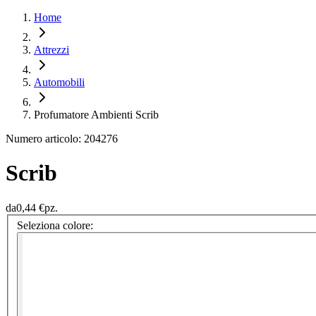
Home
Attrezzi
Automobili
Profumatore Ambienti Scrib
Numero articolo: 204276
Scrib
da
0,44 €
pz.
Seleziona colore: