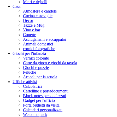
Metri e righelli
Casa
Atmosfera e candele
Cucina e stoviglie
Decor
Tazze e Mug
Vino e bar
Coperte
Asciugamani e accappatoi
Animali domestici
cornici fotografiche
Giochi per l'infanzia
Vernici colorate
Carte da gioco e giochi da tavola
Giochi e puzzle
Peluche
Articoli per la scuola
Uffici e attività
Calcolatrici
Cartelline e portadocumenti
Block notes personalizzati
Gadget per l'ufficio
Porta biglietti da visita
Calendari personalizzati
Welcome pack