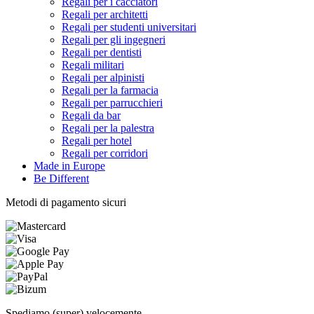
Regali per i cacciatori
Regali per architetti
Regali per studenti universitari
Regali per gli ingegneri
Regali per dentisti
Regali militari
Regali per alpinisti
Regali per la farmacia
Regali per parrucchieri
Regali da bar
Regali per la palestra
Regali per hotel
Regali per corridori
Made in Europe
Be Different
Metodi di pagamento sicuri
Spediamo (super) velocemente