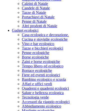
Calzini di Natale
Candele di Natale
Tazze di Natale
Portachiavi di Natale
Penne di Natale
Altri prodotti di Natale
Gadget ecologici
Casa ecologica e decorazione.
Cucina e stoviglie ecologiche
Vino e bar ecologico
Tazze e bicchieri ecologici
Penne ecologiche
Borse ecologiche
Zaini e borse ecologiche
Tempo libero ed ecologico
Borrace ecologiche
Fiere ed eventi ecologici
Bambino ecologico e scuola
Affari e uffici verdi
Quaderni e quaderni ecologici
Salute e bellezza ecologica
Tecnologia verde
Accessori da viaggio ecologici
Abbigliamento ecologico
Magliette ecologiche