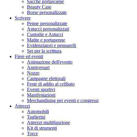
Sacche portascarpe
Beauty Case
Borse personalizzate
Scrivere
Penne personalizzate
Astucci personalizzati
Custodie e Astucci
Matite e portapenne
Evidenziatori e pennarelli
Set per la scrittura
Fiere ed eventi
Animazione dell'evento
Anniversari
Nozze
Campagne elettorali
Feste di addio al celibato
Eventi sportivi
Manifestazioni
Merchandising per eventi e congressi
Attrezzi
Automobili
Taglierini
Attrezzi multifunzione
Kit di strumenti
Torce