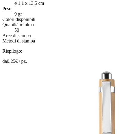
ø 1,1 x 13,5 cm
Peso
9 gr
Colori disponibili
Quantità minima
50
Aree di stampa
Metodi di stampa
Riepilogo:
da
0,25
€ /
pz.