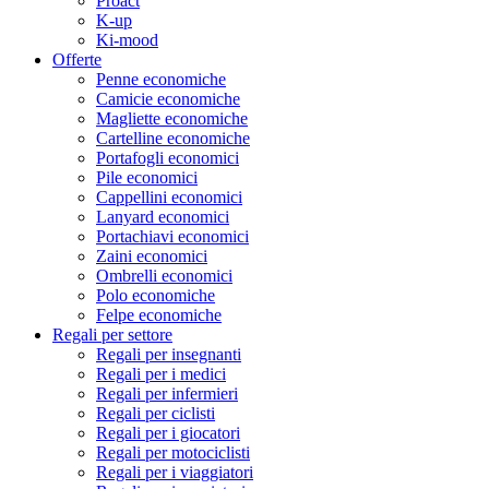
Proact
K-up
Ki-mood
Offerte
Penne economiche
Camicie economiche
Magliette economiche
Cartelline economiche
Portafogli economici
Pile economici
Cappellini economici
Lanyard economici
Portachiavi economici
Zaini economici
Ombrelli economici
Polo economiche
Felpe economiche
Regali per settore
Regali per insegnanti
Regali per i medici
Regali per infermieri
Regali per ciclisti
Regali per i giocatori
Regali per motociclisti
Regali per i viaggiatori