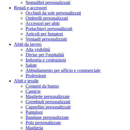
Segnalibri personalizzati
Regali e accessori
Occhiali da sole personalizzati
Ombrelli personalizzati
Accessori per abiti
Portachiavi personalizzati
Articoli per fumatori
Ventagli personalizzati
Abiti da lavoro
Alta visibilità
Divise per l'ospitalità
Industria e costruzioni
Salute
Abbigliamento per ufficio e commerciale
Professioni
Abiti e tessile
Costumi da bagno
Camicie
Magliette personalizzate
Grembiuli personalizzati
Cappellini personalizzati
Pantaloni
Bandane personalizzate
Polo personalizzate
Maglieria