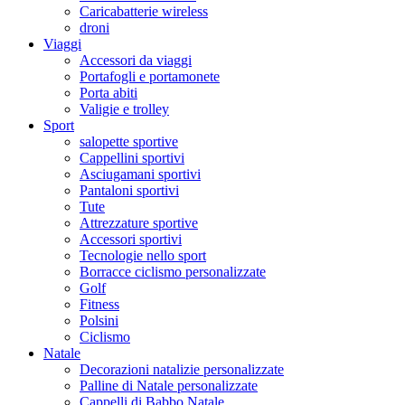
Caricabatterie wireless
droni
Viaggi
Accessori da viaggi
Portafogli e portamonete
Porta abiti
Valigie e trolley
Sport
salopette sportive
Cappellini sportivi
Asciugamani sportivi
Pantaloni sportivi
Tute
Attrezzature sportive
Accessori sportivi
Tecnologie nello sport
Borracce ciclismo personalizzate
Golf
Fitness
Polsini
Ciclismo
Natale
Decorazioni natalizie personalizzate
Palline di Natale personalizzate
Cappelli di Babbo Natale