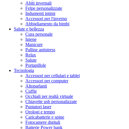
Abiti invernali
Felpe personalizzate
Indumenti intimi
Accessori per l'inverno
Abbigliamento da bimbi
Salute e bellezza
Cura personale
Igiene
Manicure
Palline antistress
Relax
Salute
Portapillole
Tecnologia
Accessori per cellulari e tablet
Accessori per computer
Altoparlanti
Cuffie
Occhiali per realtà virtuale
Chiavette usb personalizzate
Puntatori laser
Orologi e tempo
Caricabatterie e spine
Fotocamere digitali
Batterie Power bank