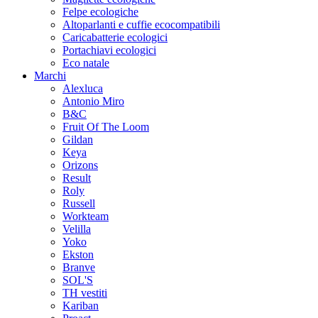
Felpe ecologiche
Altoparlanti e cuffie ecocompatibili
Caricabatterie ecologici
Portachiavi ecologici
Eco natale
Marchi
Alexluca
Antonio Miro
B&C
Fruit Of The Loom
Gildan
Keya
Orizons
Result
Roly
Russell
Workteam
Velilla
Yoko
Ekston
Branve
SOL'S
TH vestiti
Kariban