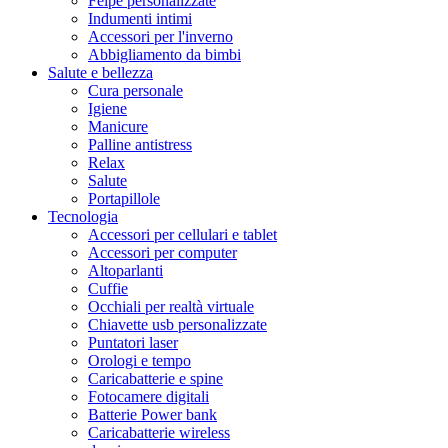
Felpe personalizzate
Indumenti intimi
Accessori per l'inverno
Abbigliamento da bimbi
Salute e bellezza
Cura personale
Igiene
Manicure
Palline antistress
Relax
Salute
Portapillole
Tecnologia
Accessori per cellulari e tablet
Accessori per computer
Altoparlanti
Cuffie
Occhiali per realtà virtuale
Chiavette usb personalizzate
Puntatori laser
Orologi e tempo
Caricabatterie e spine
Fotocamere digitali
Batterie Power bank
Caricabatterie wireless