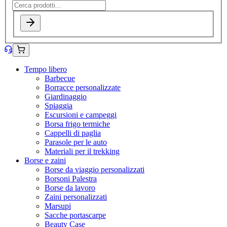
Tempo libero
Barbecue
Borracce personalizzate
Giardinaggio
Spiaggia
Escursioni e campeggi
Borsa frigo termiche
Cappelli di paglia
Parasole per le auto
Materiali per il trekking
Borse e zaini
Borse da viaggio personalizzati
Borsoni Palestra
Borse da lavoro
Zaini personalizzati
Marsupi
Sacche portascarpe
Beauty Case