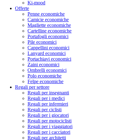
Ki-mood
Offerte
Penne economiche
Camicie economiche
Magliette economiche
Cartelline economiche
Portafogli economici
Pile economici
Cappellini economici
Lanyard economici
Portachiavi economici
Zaini economici
Ombrelli economici
Polo economiche
Felpe economiche
Regali per settore
Regali per insegnanti
Regali per i medici
Regali per infermieri
Regali per ciclisti
Regali per i giocatori
Regali per motociclisti
Regali per i viaggiatori
Regali per i cacciatori
Regali per architetti