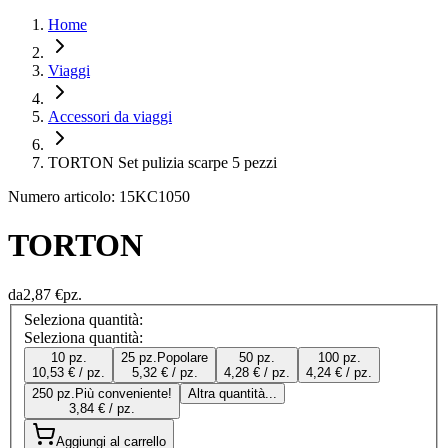
Home
Viaggi
Accessori da viaggi
TORTON Set pulizia scarpe 5 pezzi
Numero articolo: 15KC1050
TORTON
da
2,87 €
pz.
Seleziona quantità:
Seleziona quantità:
10 pz.
25 pz.
Popolare
50 pz.
100 pz.
10,53 € / pz.
5,32 € / pz.
4,28 € / pz.
4,24 € / pz.
250 pz.
Più conveniente!
Altra quantità...
3,84 € / pz.
Aggiungi al carrello