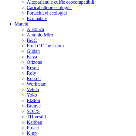
Altoparlanti e cuffie ecocompatibili
Caricabatterie ecologici
Portachiavi ecologici
Eco natale
Marchi
Alexluca
Antonio Miro
B&C
Fruit Of The Loom
Gildan
Keya
Orizons
Result
Roly
Russell
Workteam
Velilla
Yoko
Ekston
Branve
SOL'S
TH vestiti
Kariban
Proact
K-up