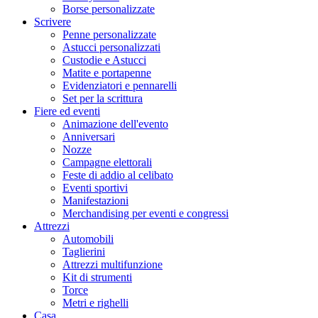
Borse personalizzate
Scrivere
Penne personalizzate
Astucci personalizzati
Custodie e Astucci
Matite e portapenne
Evidenziatori e pennarelli
Set per la scrittura
Fiere ed eventi
Animazione dell'evento
Anniversari
Nozze
Campagne elettorali
Feste di addio al celibato
Eventi sportivi
Manifestazioni
Merchandising per eventi e congressi
Attrezzi
Automobili
Taglierini
Attrezzi multifunzione
Kit di strumenti
Torce
Metri e righelli
Casa