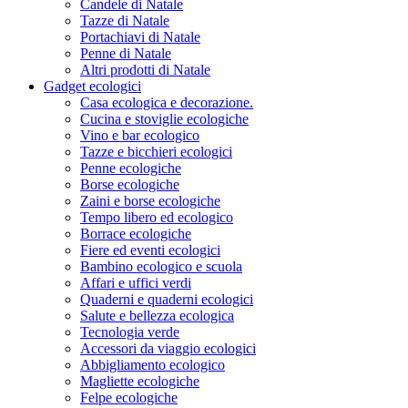
Candele di Natale
Tazze di Natale
Portachiavi di Natale
Penne di Natale
Altri prodotti di Natale
Gadget ecologici
Casa ecologica e decorazione.
Cucina e stoviglie ecologiche
Vino e bar ecologico
Tazze e bicchieri ecologici
Penne ecologiche
Borse ecologiche
Zaini e borse ecologiche
Tempo libero ed ecologico
Borrace ecologiche
Fiere ed eventi ecologici
Bambino ecologico e scuola
Affari e uffici verdi
Quaderni e quaderni ecologici
Salute e bellezza ecologica
Tecnologia verde
Accessori da viaggio ecologici
Abbigliamento ecologico
Magliette ecologiche
Felpe ecologiche