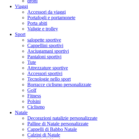
droni
Viaggi
Accessori da viaggi
Portafogli e portamonete
Porta abiti
Valigie e trolley
Sport
salopette sportive
Cappellini sportivi
Asciugamani sportivi
Pantaloni sportivi
Tute
Attrezzature sportive
Accessori sportivi
Tecnologie nello sport
Borracce ciclismo personalizzate
Golf
Fitness
Polsini
Ciclismo
Natale
Decorazioni natalizie personalizzate
Palline di Natale personalizzate
Cappelli di Babbo Natale
Calzini di Natale