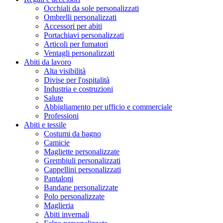
Occhiali da sole personalizzati
Ombrelli personalizzati
Accessori per abiti
Portachiavi personalizzati
Articoli per fumatori
Ventagli personalizzati
Abiti da lavoro
Alta visibilità
Divise per l'ospitalità
Industria e costruzioni
Salute
Abbigliamento per ufficio e commerciale
Professioni
Abiti e tessile
Costumi da bagno
Camicie
Magliette personalizzate
Grembiuli personalizzati
Cappellini personalizzati
Pantaloni
Bandane personalizzate
Polo personalizzate
Maglieria
Abiti invernali