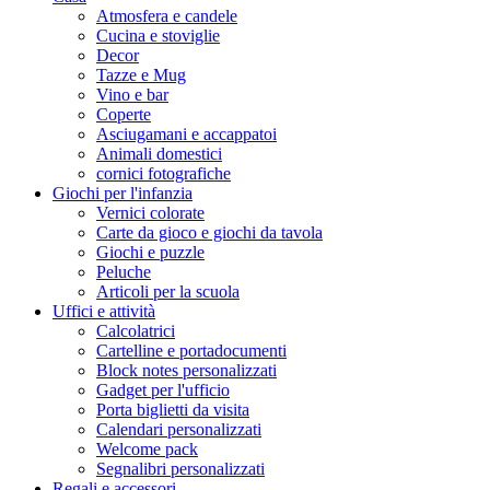
Atmosfera e candele
Cucina e stoviglie
Decor
Tazze e Mug
Vino e bar
Coperte
Asciugamani e accappatoi
Animali domestici
cornici fotografiche
Giochi per l'infanzia
Vernici colorate
Carte da gioco e giochi da tavola
Giochi e puzzle
Peluche
Articoli per la scuola
Uffici e attività
Calcolatrici
Cartelline e portadocumenti
Block notes personalizzati
Gadget per l'ufficio
Porta biglietti da visita
Calendari personalizzati
Welcome pack
Segnalibri personalizzati
Regali e accessori