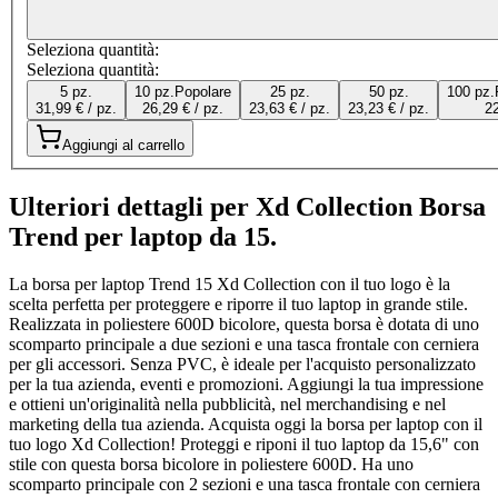
Seleziona quantità:
Seleziona quantità:
5 pz.
10 pz.
Popolare
25 pz.
50 pz.
100 pz.
31,99 € / pz.
26,29 € / pz.
23,63 € / pz.
23,23 € / pz.
22
Aggiungi al carrello
Ulteriori dettagli per Xd Collection Borsa
Trend per laptop da 15.
La borsa per laptop Trend 15 Xd Collection con il tuo logo è la
scelta perfetta per proteggere e riporre il tuo laptop in grande stile.
Realizzata in poliestere 600D bicolore, questa borsa è dotata di uno
scomparto principale a due sezioni e una tasca frontale con cerniera
per gli accessori. Senza PVC, è ideale per l'acquisto personalizzato
per la tua azienda, eventi e promozioni. Aggiungi la tua impressione
e ottieni un'originalità nella pubblicità, nel merchandising e nel
marketing della tua azienda. Acquista oggi la borsa per laptop con il
tuo logo Xd Collection! Proteggi e riponi il tuo laptop da 15,6" con
stile con questa borsa bicolore in poliestere 600D. Ha uno
scomparto principale con 2 sezioni e una tasca frontale con cerniera