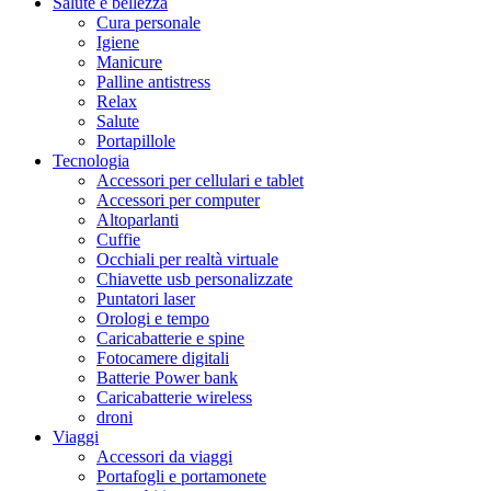
Salute e bellezza
Cura personale
Igiene
Manicure
Palline antistress
Relax
Salute
Portapillole
Tecnologia
Accessori per cellulari e tablet
Accessori per computer
Altoparlanti
Cuffie
Occhiali per realtà virtuale
Chiavette usb personalizzate
Puntatori laser
Orologi e tempo
Caricabatterie e spine
Fotocamere digitali
Batterie Power bank
Caricabatterie wireless
droni
Viaggi
Accessori da viaggi
Portafogli e portamonete