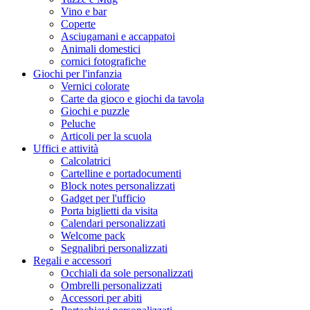
Vino e bar
Coperte
Asciugamani e accappatoi
Animali domestici
cornici fotografiche
Giochi per l'infanzia
Vernici colorate
Carte da gioco e giochi da tavola
Giochi e puzzle
Peluche
Articoli per la scuola
Uffici e attività
Calcolatrici
Cartelline e portadocumenti
Block notes personalizzati
Gadget per l'ufficio
Porta biglietti da visita
Calendari personalizzati
Welcome pack
Segnalibri personalizzati
Regali e accessori
Occhiali da sole personalizzati
Ombrelli personalizzati
Accessori per abiti