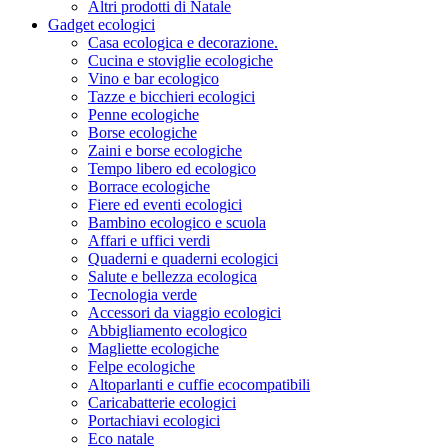
Altri prodotti di Natale
Gadget ecologici
Casa ecologica e decorazione.
Cucina e stoviglie ecologiche
Vino e bar ecologico
Tazze e bicchieri ecologici
Penne ecologiche
Borse ecologiche
Zaini e borse ecologiche
Tempo libero ed ecologico
Borrace ecologiche
Fiere ed eventi ecologici
Bambino ecologico e scuola
Affari e uffici verdi
Quaderni e quaderni ecologici
Salute e bellezza ecologica
Tecnologia verde
Accessori da viaggio ecologici
Abbigliamento ecologico
Magliette ecologiche
Felpe ecologiche
Altoparlanti e cuffie ecocompatibili
Caricabatterie ecologici
Portachiavi ecologici
Eco natale