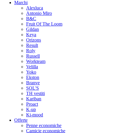
Marchi
Alexluca
Antonio Miro
B&C
Fruit Of The Loom
Gildan
Keya
Orizons
Result
Roly
Russell
Workteam
Velilla
Yoko
Ekston
Branve
SOL'S
TH vestiti
Kariban
Proact
K-up
Ki-mood
Offerte
Penne economiche
Camicie economiche