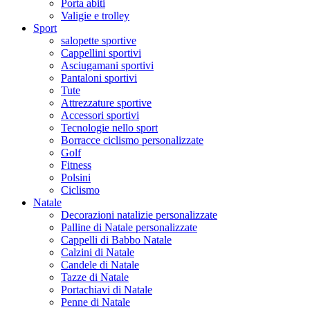
Porta abiti
Valigie e trolley
Sport
salopette sportive
Cappellini sportivi
Asciugamani sportivi
Pantaloni sportivi
Tute
Attrezzature sportive
Accessori sportivi
Tecnologie nello sport
Borracce ciclismo personalizzate
Golf
Fitness
Polsini
Ciclismo
Natale
Decorazioni natalizie personalizzate
Palline di Natale personalizzate
Cappelli di Babbo Natale
Calzini di Natale
Candele di Natale
Tazze di Natale
Portachiavi di Natale
Penne di Natale