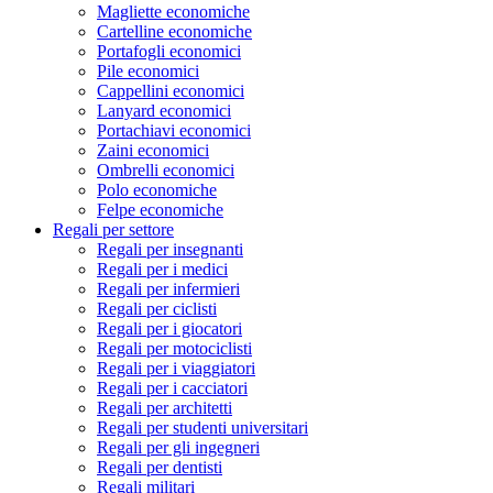
Magliette economiche
Cartelline economiche
Portafogli economici
Pile economici
Cappellini economici
Lanyard economici
Portachiavi economici
Zaini economici
Ombrelli economici
Polo economiche
Felpe economiche
Regali per settore
Regali per insegnanti
Regali per i medici
Regali per infermieri
Regali per ciclisti
Regali per i giocatori
Regali per motociclisti
Regali per i viaggiatori
Regali per i cacciatori
Regali per architetti
Regali per studenti universitari
Regali per gli ingegneri
Regali per dentisti
Regali militari