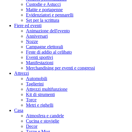
Custodie e Astucci
Matite e portapenne
Evidenziatori e pennarelli
Set per la scrittura
Fiere ed eventi
Animazione dell'evento
Anniversari
Nozze
Campagne elettorali
Feste di addio al celibato
Eventi sportivi
Manifestazioni
Merchandising per eventi e congressi
Attrezzi
Automobili
Taglierini
Attrezzi multifunzione
Kit di strumenti
Torce
Metri e righelli
Casa
Atmosfera e candele
Cucina e stoviglie
Decor
Tazze e Mug