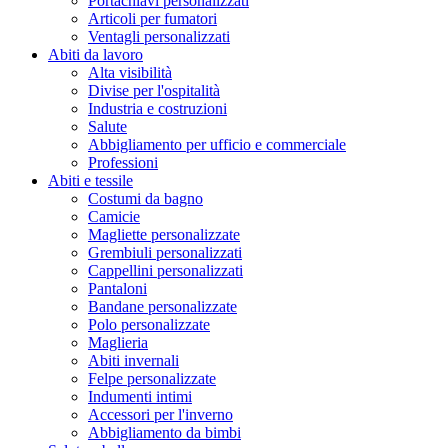
Portachiavi personalizzati
Articoli per fumatori
Ventagli personalizzati
Abiti da lavoro
Alta visibilità
Divise per l'ospitalità
Industria e costruzioni
Salute
Abbigliamento per ufficio e commerciale
Professioni
Abiti e tessile
Costumi da bagno
Camicie
Magliette personalizzate
Grembiuli personalizzati
Cappellini personalizzati
Pantaloni
Bandane personalizzate
Polo personalizzate
Maglieria
Abiti invernali
Felpe personalizzate
Indumenti intimi
Accessori per l'inverno
Abbigliamento da bimbi