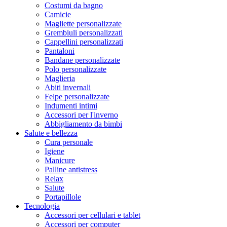
Costumi da bagno
Camicie
Magliette personalizzate
Grembiuli personalizzati
Cappellini personalizzati
Pantaloni
Bandane personalizzate
Polo personalizzate
Maglieria
Abiti invernali
Felpe personalizzate
Indumenti intimi
Accessori per l'inverno
Abbigliamento da bimbi
Salute e bellezza
Cura personale
Igiene
Manicure
Palline antistress
Relax
Salute
Portapillole
Tecnologia
Accessori per cellulari e tablet
Accessori per computer