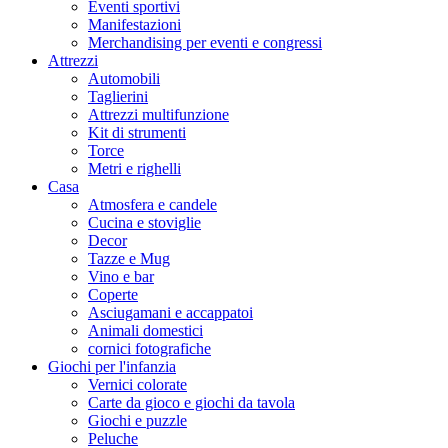
Eventi sportivi
Manifestazioni
Merchandising per eventi e congressi
Attrezzi
Automobili
Taglierini
Attrezzi multifunzione
Kit di strumenti
Torce
Metri e righelli
Casa
Atmosfera e candele
Cucina e stoviglie
Decor
Tazze e Mug
Vino e bar
Coperte
Asciugamani e accappatoi
Animali domestici
cornici fotografiche
Giochi per l'infanzia
Vernici colorate
Carte da gioco e giochi da tavola
Giochi e puzzle
Peluche