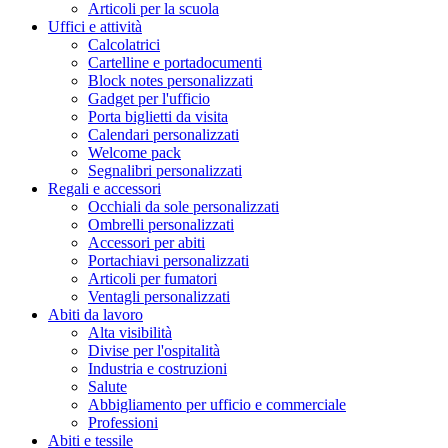
Articoli per la scuola
Uffici e attività
Calcolatrici
Cartelline e portadocumenti
Block notes personalizzati
Gadget per l'ufficio
Porta biglietti da visita
Calendari personalizzati
Welcome pack
Segnalibri personalizzati
Regali e accessori
Occhiali da sole personalizzati
Ombrelli personalizzati
Accessori per abiti
Portachiavi personalizzati
Articoli per fumatori
Ventagli personalizzati
Abiti da lavoro
Alta visibilità
Divise per l'ospitalità
Industria e costruzioni
Salute
Abbigliamento per ufficio e commerciale
Professioni
Abiti e tessile