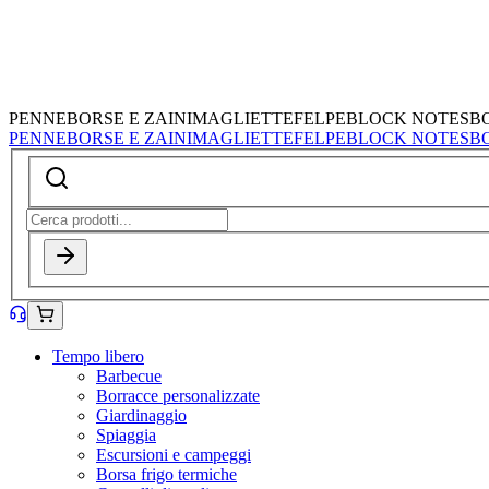
PENNE
BORSE E ZAINI
MAGLIETTE
FELPE
BLOCK NOTES
B
PENNE
BORSE E ZAINI
MAGLIETTE
FELPE
BLOCK NOTES
B
Tempo libero
Barbecue
Borracce personalizzate
Giardinaggio
Spiaggia
Escursioni e campeggi
Borsa frigo termiche