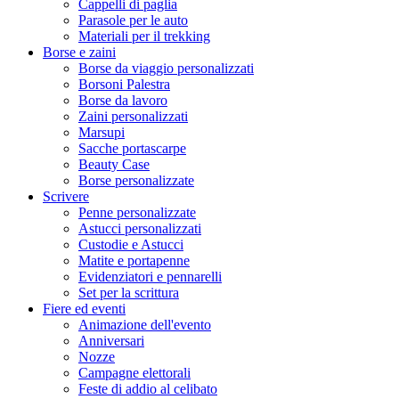
Cappelli di paglia
Parasole per le auto
Materiali per il trekking
Borse e zaini
Borse da viaggio personalizzati
Borsoni Palestra
Borse da lavoro
Zaini personalizzati
Marsupi
Sacche portascarpe
Beauty Case
Borse personalizzate
Scrivere
Penne personalizzate
Astucci personalizzati
Custodie e Astucci
Matite e portapenne
Evidenziatori e pennarelli
Set per la scrittura
Fiere ed eventi
Animazione dell'evento
Anniversari
Nozze
Campagne elettorali
Feste di addio al celibato