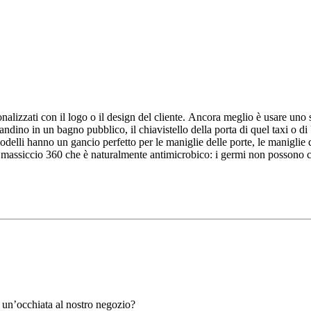
alizzati con il logo o il design del cliente. Ancora meglio è usare uno
vandino in un bagno pubblico, il chiavistello della porta di quel taxi o d
modelli hanno un gancio perfetto per le maniglie delle porte, le maniglie 
one massiccio 360 che è naturalmente antimicrobico: i germi non possono c
 un’occhiata al nostro negozio?