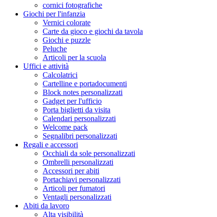
cornici fotografiche
Giochi per l'infanzia
Vernici colorate
Carte da gioco e giochi da tavola
Giochi e puzzle
Peluche
Articoli per la scuola
Uffici e attività
Calcolatrici
Cartelline e portadocumenti
Block notes personalizzati
Gadget per l'ufficio
Porta biglietti da visita
Calendari personalizzati
Welcome pack
Segnalibri personalizzati
Regali e accessori
Occhiali da sole personalizzati
Ombrelli personalizzati
Accessori per abiti
Portachiavi personalizzati
Articoli per fumatori
Ventagli personalizzati
Abiti da lavoro
Alta visibilità