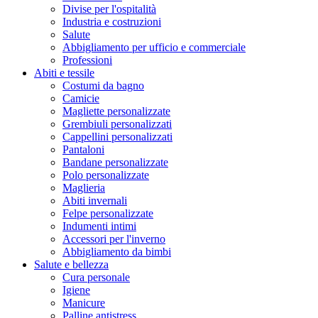
Divise per l'ospitalità
Industria e costruzioni
Salute
Abbigliamento per ufficio e commerciale
Professioni
Abiti e tessile
Costumi da bagno
Camicie
Magliette personalizzate
Grembiuli personalizzati
Cappellini personalizzati
Pantaloni
Bandane personalizzate
Polo personalizzate
Maglieria
Abiti invernali
Felpe personalizzate
Indumenti intimi
Accessori per l'inverno
Abbigliamento da bimbi
Salute e bellezza
Cura personale
Igiene
Manicure
Palline antistress