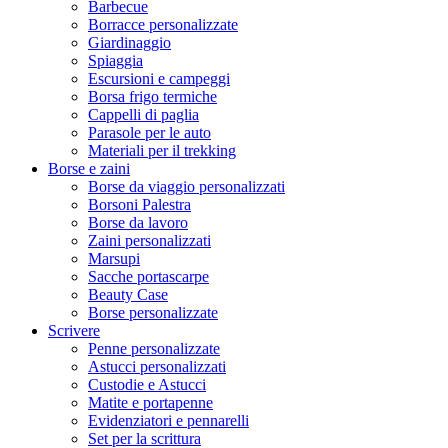
Barbecue
Borracce personalizzate
Giardinaggio
Spiaggia
Escursioni e campeggi
Borsa frigo termiche
Cappelli di paglia
Parasole per le auto
Materiali per il trekking
Borse e zaini
Borse da viaggio personalizzati
Borsoni Palestra
Borse da lavoro
Zaini personalizzati
Marsupi
Sacche portascarpe
Beauty Case
Borse personalizzate
Scrivere
Penne personalizzate
Astucci personalizzati
Custodie e Astucci
Matite e portapenne
Evidenziatori e pennarelli
Set per la scrittura