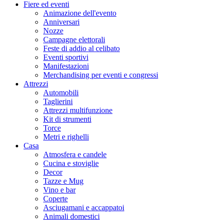
Fiere ed eventi
Animazione dell'evento
Anniversari
Nozze
Campagne elettorali
Feste di addio al celibato
Eventi sportivi
Manifestazioni
Merchandising per eventi e congressi
Attrezzi
Automobili
Taglierini
Attrezzi multifunzione
Kit di strumenti
Torce
Metri e righelli
Casa
Atmosfera e candele
Cucina e stoviglie
Decor
Tazze e Mug
Vino e bar
Coperte
Asciugamani e accappatoi
Animali domestici