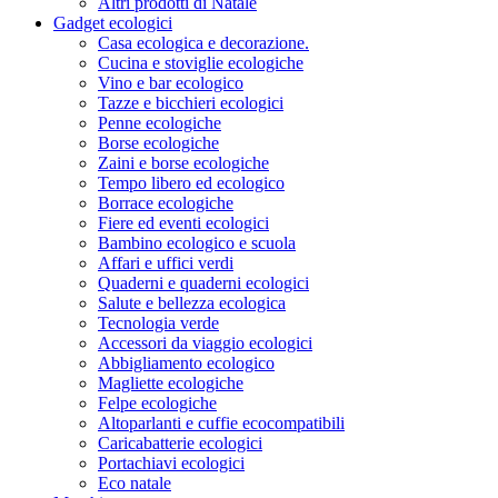
Altri prodotti di Natale
Gadget ecologici
Casa ecologica e decorazione.
Cucina e stoviglie ecologiche
Vino e bar ecologico
Tazze e bicchieri ecologici
Penne ecologiche
Borse ecologiche
Zaini e borse ecologiche
Tempo libero ed ecologico
Borrace ecologiche
Fiere ed eventi ecologici
Bambino ecologico e scuola
Affari e uffici verdi
Quaderni e quaderni ecologici
Salute e bellezza ecologica
Tecnologia verde
Accessori da viaggio ecologici
Abbigliamento ecologico
Magliette ecologiche
Felpe ecologiche
Altoparlanti e cuffie ecocompatibili
Caricabatterie ecologici
Portachiavi ecologici
Eco natale