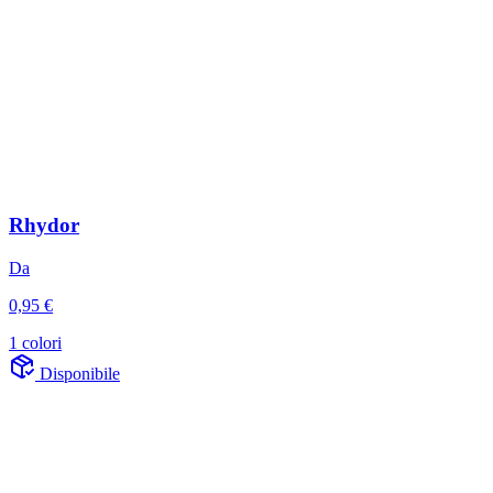
Rhydor
Da
0,95 €
1 colori
Disponibile