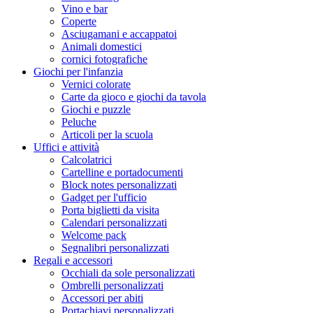
Vino e bar
Coperte
Asciugamani e accappatoi
Animali domestici
cornici fotografiche
Giochi per l'infanzia
Vernici colorate
Carte da gioco e giochi da tavola
Giochi e puzzle
Peluche
Articoli per la scuola
Uffici e attività
Calcolatrici
Cartelline e portadocumenti
Block notes personalizzati
Gadget per l'ufficio
Porta biglietti da visita
Calendari personalizzati
Welcome pack
Segnalibri personalizzati
Regali e accessori
Occhiali da sole personalizzati
Ombrelli personalizzati
Accessori per abiti
Portachiavi personalizzati