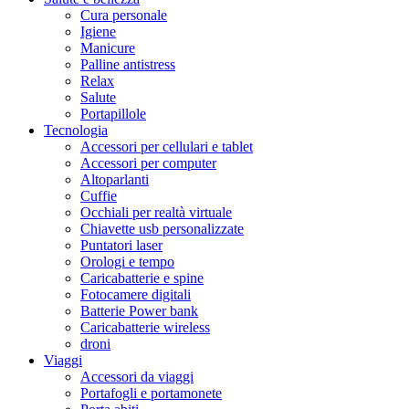
Cura personale
Igiene
Manicure
Palline antistress
Relax
Salute
Portapillole
Tecnologia
Accessori per cellulari e tablet
Accessori per computer
Altoparlanti
Cuffie
Occhiali per realtà virtuale
Chiavette usb personalizzate
Puntatori laser
Orologi e tempo
Caricabatterie e spine
Fotocamere digitali
Batterie Power bank
Caricabatterie wireless
droni
Viaggi
Accessori da viaggi
Portafogli e portamonete