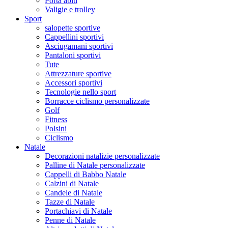
Porta abiti
Valigie e trolley
Sport
salopette sportive
Cappellini sportivi
Asciugamani sportivi
Pantaloni sportivi
Tute
Attrezzature sportive
Accessori sportivi
Tecnologie nello sport
Borracce ciclismo personalizzate
Golf
Fitness
Polsini
Ciclismo
Natale
Decorazioni natalizie personalizzate
Palline di Natale personalizzate
Cappelli di Babbo Natale
Calzini di Natale
Candele di Natale
Tazze di Natale
Portachiavi di Natale
Penne di Natale