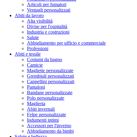
Articoli per fumatori
Ventagli personalizzati
Abiti da lavoro
Alta visibilità
Divise per l'ospitalità
Industria e costruzioni
Salute
Abbigliamento per ufficio e commerciale
Professioni
Abiti e tessile
Costumi da bagno
Camicie
Magliette personalizzate
Grembiuli personalizzati
Cappellini personalizzati
Pantaloni
Bandane personalizzate
Polo personalizzate
Maglieria
Abiti invernali
Felpe personalizzate
Indumenti intimi
Accessori per l'inverno
Abbigliamento da bimbi
Salute e bellezza