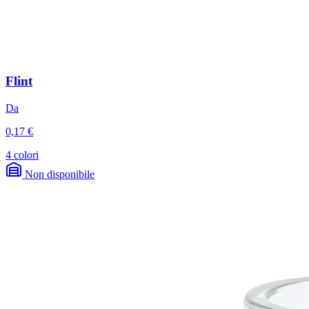
Flint
Da
0,17 €
4 colori
Non disponibile