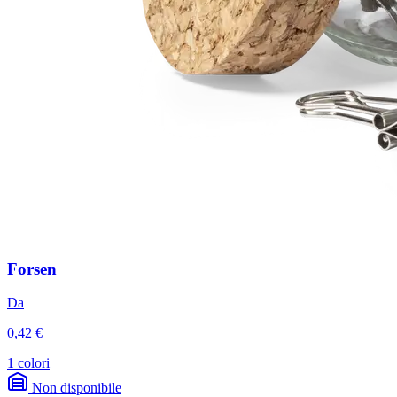
Forsen
Da
0,42 €
1 colori
Non disponibile