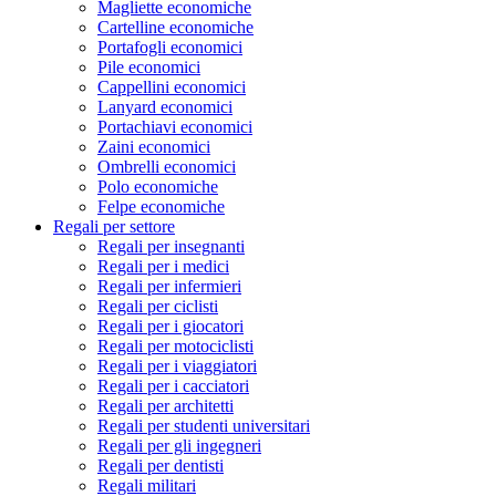
Magliette economiche
Cartelline economiche
Portafogli economici
Pile economici
Cappellini economici
Lanyard economici
Portachiavi economici
Zaini economici
Ombrelli economici
Polo economiche
Felpe economiche
Regali per settore
Regali per insegnanti
Regali per i medici
Regali per infermieri
Regali per ciclisti
Regali per i giocatori
Regali per motociclisti
Regali per i viaggiatori
Regali per i cacciatori
Regali per architetti
Regali per studenti universitari
Regali per gli ingegneri
Regali per dentisti
Regali militari