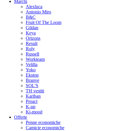
Marchi
Alexluca
Antonio Miro
B&C
Fruit Of The Loom
Gildan
Keya
Orizons
Result
Roly
Russell
Workteam
Velilla
Yoko
Ekston
Branve
SOL'S
TH vestiti
Kariban
Proact
K-up
Ki-mood
Offerte
Penne economiche
Camicie economiche