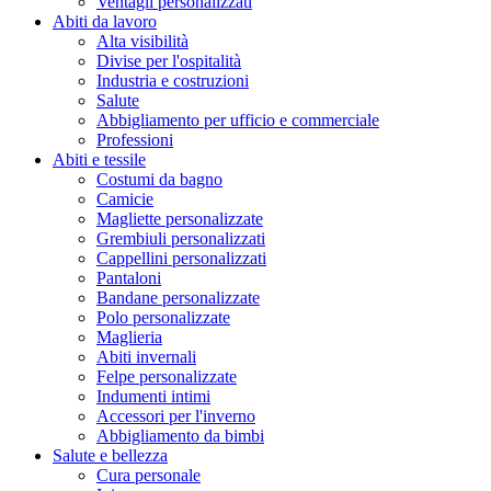
Ventagli personalizzati
Abiti da lavoro
Alta visibilità
Divise per l'ospitalità
Industria e costruzioni
Salute
Abbigliamento per ufficio e commerciale
Professioni
Abiti e tessile
Costumi da bagno
Camicie
Magliette personalizzate
Grembiuli personalizzati
Cappellini personalizzati
Pantaloni
Bandane personalizzate
Polo personalizzate
Maglieria
Abiti invernali
Felpe personalizzate
Indumenti intimi
Accessori per l'inverno
Abbigliamento da bimbi
Salute e bellezza
Cura personale