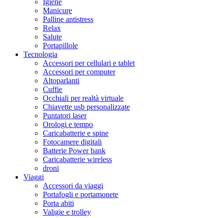
Igiene
Manicure
Palline antistress
Relax
Salute
Portapillole
Tecnologia
Accessori per cellulari e tablet
Accessori per computer
Altoparlanti
Cuffie
Occhiali per realtà virtuale
Chiavette usb personalizzate
Puntatori laser
Orologi e tempo
Caricabatterie e spine
Fotocamere digitali
Batterie Power bank
Caricabatterie wireless
droni
Viaggi
Accessori da viaggi
Portafogli e portamonete
Porta abiti
Valigie e trolley