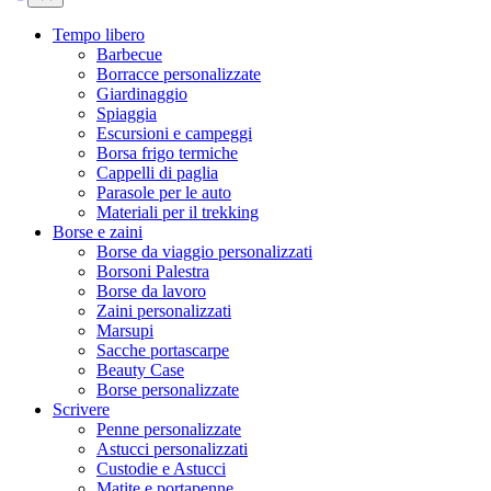
Tempo libero
Barbecue
Borracce personalizzate
Giardinaggio
Spiaggia
Escursioni e campeggi
Borsa frigo termiche
Cappelli di paglia
Parasole per le auto
Materiali per il trekking
Borse e zaini
Borse da viaggio personalizzati
Borsoni Palestra
Borse da lavoro
Zaini personalizzati
Marsupi
Sacche portascarpe
Beauty Case
Borse personalizzate
Scrivere
Penne personalizzate
Astucci personalizzati
Custodie e Astucci
Matite e portapenne