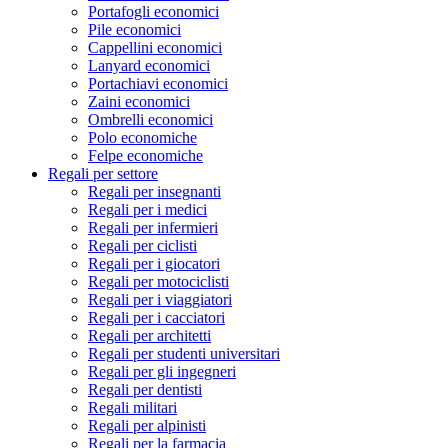
Portafogli economici
Pile economici
Cappellini economici
Lanyard economici
Portachiavi economici
Zaini economici
Ombrelli economici
Polo economiche
Felpe economiche
Regali per settore
Regali per insegnanti
Regali per i medici
Regali per infermieri
Regali per ciclisti
Regali per i giocatori
Regali per motociclisti
Regali per i viaggiatori
Regali per i cacciatori
Regali per architetti
Regali per studenti universitari
Regali per gli ingegneri
Regali per dentisti
Regali militari
Regali per alpinisti
Regali per la farmacia