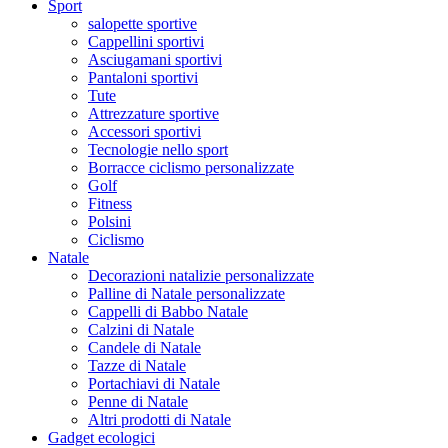
Sport
salopette sportive
Cappellini sportivi
Asciugamani sportivi
Pantaloni sportivi
Tute
Attrezzature sportive
Accessori sportivi
Tecnologie nello sport
Borracce ciclismo personalizzate
Golf
Fitness
Polsini
Ciclismo
Natale
Decorazioni natalizie personalizzate
Palline di Natale personalizzate
Cappelli di Babbo Natale
Calzini di Natale
Candele di Natale
Tazze di Natale
Portachiavi di Natale
Penne di Natale
Altri prodotti di Natale
Gadget ecologici