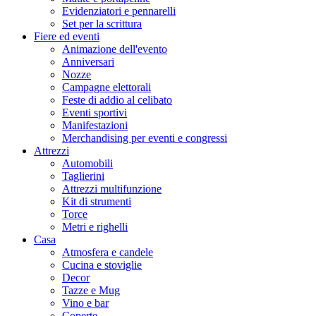
Evidenziatori e pennarelli
Set per la scrittura
Fiere ed eventi
Animazione dell'evento
Anniversari
Nozze
Campagne elettorali
Feste di addio al celibato
Eventi sportivi
Manifestazioni
Merchandising per eventi e congressi
Attrezzi
Automobili
Taglierini
Attrezzi multifunzione
Kit di strumenti
Torce
Metri e righelli
Casa
Atmosfera e candele
Cucina e stoviglie
Decor
Tazze e Mug
Vino e bar
Coperte