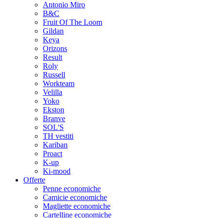
Antonio Miro
B&C
Fruit Of The Loom
Gildan
Keya
Orizons
Result
Roly
Russell
Workteam
Velilla
Yoko
Ekston
Branve
SOL'S
TH vestiti
Kariban
Proact
K-up
Ki-mood
Offerte
Penne economiche
Camicie economiche
Magliette economiche
Cartelline economiche