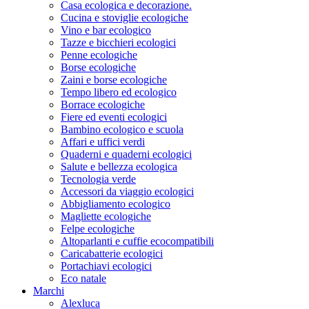
Casa ecologica e decorazione.
Cucina e stoviglie ecologiche
Vino e bar ecologico
Tazze e bicchieri ecologici
Penne ecologiche
Borse ecologiche
Zaini e borse ecologiche
Tempo libero ed ecologico
Borrace ecologiche
Fiere ed eventi ecologici
Bambino ecologico e scuola
Affari e uffici verdi
Quaderni e quaderni ecologici
Salute e bellezza ecologica
Tecnologia verde
Accessori da viaggio ecologici
Abbigliamento ecologico
Magliette ecologiche
Felpe ecologiche
Altoparlanti e cuffie ecocompatibili
Caricabatterie ecologici
Portachiavi ecologici
Eco natale
Marchi
Alexluca