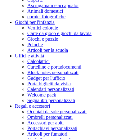
Asciugamani e accappatoi
Animali domestici
cornici fotografiche
Giochi per l'infanzia
Vernici colorate
Carte da gioco e giochi da tavola
Giochi e puzzle
Peluche
Articoli per la scuola
Uffici e attività
Calcolatrici
Cartelline e portadocumenti
Block notes personalizzati
Gadget per l'ufficio
Porta biglietti da visita
Calendari personalizzati
Welcome pack
Segnalibri personalizzati
Regali e accessori
Occhiali da sole personalizzati
Ombrelli personalizzati
Accessori per abiti
Portachiavi personalizzati
Articoli per fumatori