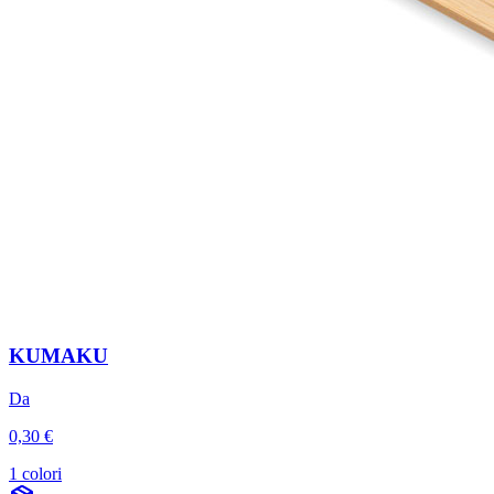
KUMAKU
Da
0,30 €
1 colori