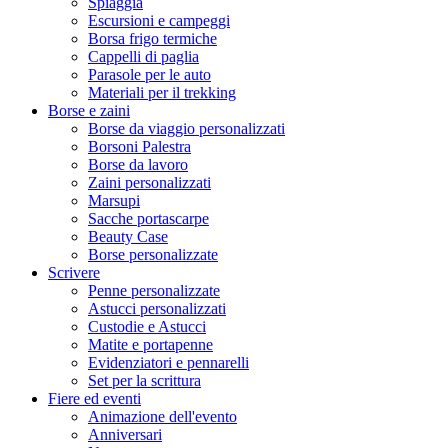
Spiaggia
Escursioni e campeggi
Borsa frigo termiche
Cappelli di paglia
Parasole per le auto
Materiali per il trekking
Borse e zaini
Borse da viaggio personalizzati
Borsoni Palestra
Borse da lavoro
Zaini personalizzati
Marsupi
Sacche portascarpe
Beauty Case
Borse personalizzate
Scrivere
Penne personalizzate
Astucci personalizzati
Custodie e Astucci
Matite e portapenne
Evidenziatori e pennarelli
Set per la scrittura
Fiere ed eventi
Animazione dell'evento
Anniversari