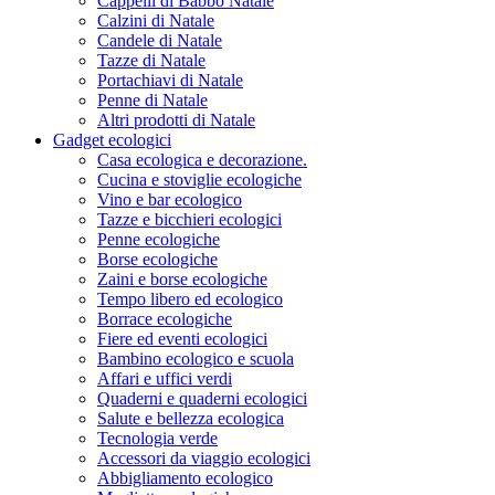
Cappelli di Babbo Natale
Calzini di Natale
Candele di Natale
Tazze di Natale
Portachiavi di Natale
Penne di Natale
Altri prodotti di Natale
Gadget ecologici
Casa ecologica e decorazione.
Cucina e stoviglie ecologiche
Vino e bar ecologico
Tazze e bicchieri ecologici
Penne ecologiche
Borse ecologiche
Zaini e borse ecologiche
Tempo libero ed ecologico
Borrace ecologiche
Fiere ed eventi ecologici
Bambino ecologico e scuola
Affari e uffici verdi
Quaderni e quaderni ecologici
Salute e bellezza ecologica
Tecnologia verde
Accessori da viaggio ecologici
Abbigliamento ecologico