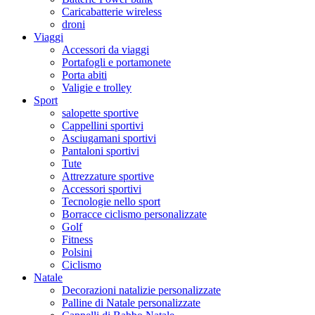
Caricabatterie wireless
droni
Viaggi
Accessori da viaggi
Portafogli e portamonete
Porta abiti
Valigie e trolley
Sport
salopette sportive
Cappellini sportivi
Asciugamani sportivi
Pantaloni sportivi
Tute
Attrezzature sportive
Accessori sportivi
Tecnologie nello sport
Borracce ciclismo personalizzate
Golf
Fitness
Polsini
Ciclismo
Natale
Decorazioni natalizie personalizzate
Palline di Natale personalizzate