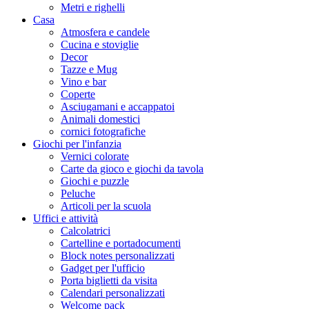
Metri e righelli
Casa
Atmosfera e candele
Cucina e stoviglie
Decor
Tazze e Mug
Vino e bar
Coperte
Asciugamani e accappatoi
Animali domestici
cornici fotografiche
Giochi per l'infanzia
Vernici colorate
Carte da gioco e giochi da tavola
Giochi e puzzle
Peluche
Articoli per la scuola
Uffici e attività
Calcolatrici
Cartelline e portadocumenti
Block notes personalizzati
Gadget per l'ufficio
Porta biglietti da visita
Calendari personalizzati
Welcome pack