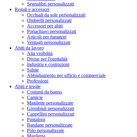
Segnalibri personalizzati
Regali e accessori
Occhiali da sole personalizzati
Ombrelli personalizzati
Accessori per abiti
Portachiavi personalizzati
Articoli per fumatori
Ventagli personalizzati
Abiti da lavoro
Alta visibilità
Divise per l'ospitalità
Industria e costruzioni
Salute
Abbigliamento per ufficio e commerciale
Professioni
Abiti e tessile
Costumi da bagno
Camicie
Magliette personalizzate
Grembiuli personalizzati
Cappellini personalizzati
Pantaloni
Bandane personalizzate
Polo personalizzate
Maglieria