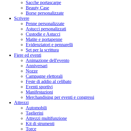
Sacche portascarpe
Beauty Case
Borse personalizzate
Scrivere
Penne personalizzate
Astucci personalizzati
Custodie e Astucci
Matite e portapenne
Evidenziatori e pennarelli
Set per la scrittura
Fiere ed eventi
Animazione dell'evento
Anniversari
Nozze
Campagne elettorali
Feste di addio al celibato
Eventi sportivi
Manifestazioni
Merchandising per eventi e congressi
Attrezzi
Automobili
Taglierini
Attrezzi multifunzione
Kit di strumenti
Torce