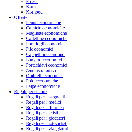
Proact
K-up
Ki-mood
Offerte
Penne economiche
Camicie economiche
Magliette economiche
Cartelline economiche
Portafogli economici
Pile economici
Cappellini economici
Lanyard economici
Portachiavi economici
Zaini economici
Ombrelli economici
Polo economiche
Felpe economiche
Regali per settore
Regali per insegnanti
Regali per i medici
Regali per infermieri
Regali per ciclisti
Regali per i giocatori
Regali per motociclisti
Regali per i viaggiatori