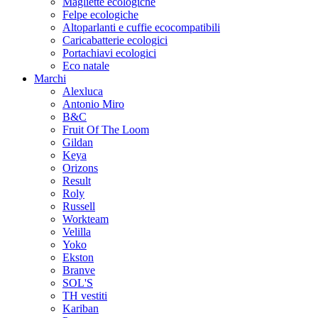
Magliette ecologiche
Felpe ecologiche
Altoparlanti e cuffie ecocompatibili
Caricabatterie ecologici
Portachiavi ecologici
Eco natale
Marchi
Alexluca
Antonio Miro
B&C
Fruit Of The Loom
Gildan
Keya
Orizons
Result
Roly
Russell
Workteam
Velilla
Yoko
Ekston
Branve
SOL'S
TH vestiti
Kariban