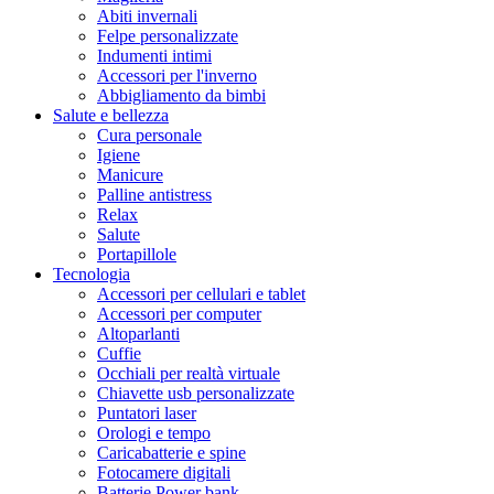
Abiti invernali
Felpe personalizzate
Indumenti intimi
Accessori per l'inverno
Abbigliamento da bimbi
Salute e bellezza
Cura personale
Igiene
Manicure
Palline antistress
Relax
Salute
Portapillole
Tecnologia
Accessori per cellulari e tablet
Accessori per computer
Altoparlanti
Cuffie
Occhiali per realtà virtuale
Chiavette usb personalizzate
Puntatori laser
Orologi e tempo
Caricabatterie e spine
Fotocamere digitali
Batterie Power bank