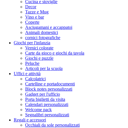
Cucina e stoviglie
Decor
Tazze e Mug
Vino e bar
Coperte
Asciugamani e accappatoi
Animali domestici
cornici fotografiche
Giochi per l'infanzia
Vernici colorate
Carte da gioco e giochi da tavola
Giochi e puzzle
Peluche
Articoli per la scuola
Uffici e attività
Calcolatrici
Cartelline e portadocumenti
Block notes personalizzati
Gadget per l'ufficio
Porta biglietti da visita
Calendari personalizzati
Welcome pack
Segnalibri personalizzati
Regali e accessori
Occhiali da sole personalizzati