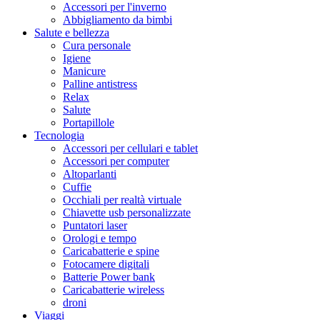
Accessori per l'inverno
Abbigliamento da bimbi
Salute e bellezza
Cura personale
Igiene
Manicure
Palline antistress
Relax
Salute
Portapillole
Tecnologia
Accessori per cellulari e tablet
Accessori per computer
Altoparlanti
Cuffie
Occhiali per realtà virtuale
Chiavette usb personalizzate
Puntatori laser
Orologi e tempo
Caricabatterie e spine
Fotocamere digitali
Batterie Power bank
Caricabatterie wireless
droni
Viaggi