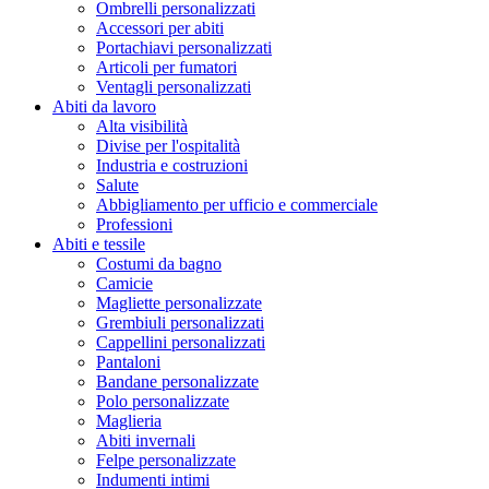
Ombrelli personalizzati
Accessori per abiti
Portachiavi personalizzati
Articoli per fumatori
Ventagli personalizzati
Abiti da lavoro
Alta visibilità
Divise per l'ospitalità
Industria e costruzioni
Salute
Abbigliamento per ufficio e commerciale
Professioni
Abiti e tessile
Costumi da bagno
Camicie
Magliette personalizzate
Grembiuli personalizzati
Cappellini personalizzati
Pantaloni
Bandane personalizzate
Polo personalizzate
Maglieria
Abiti invernali
Felpe personalizzate
Indumenti intimi