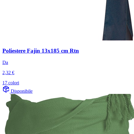
Poliestere Fajin 13x185 cm Rtn
Da
2,32 €
17 colori
Disponibile