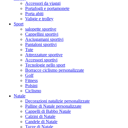
Accessori da viaggi
Portafogli e portamonete
Porta abiti
Valigie e trolley
Sport
salopette sportive
Cappellini sportivi
Asciugamani sportivi
Pantaloni sportivi
Tute
Attrezzature sportive
Accessori sportivi
Tecnologie nello sport
Borracce ciclismo personalizzate
Golf
Fitness
Polsini
Ciclismo
Natale
Decorazioni natalizie personalizzate
Palline di Natale personalizzate
Cappelli di Babbo Natale
Calzini di Natale
Candele di Natale
Tazze di Natale