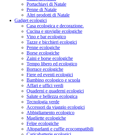
Portachiavi di Natale
Penne di Natale
Altri prodotti di Natale
Gadget ecologici
Casa ecologica e decorazione.
Cucina e stoviglie ecologiche
Vino e bar ecologico
Tazze e bicchieri ecologici
Penne ecologiche
Borse ecologiche
Zaini e borse ecologiche
Tempo libero ed ecologico
Borrace ecologiche
Fiere ed eventi ecologici
Bambino ecologico e scuola
Affari e uffici verdi
Quaderni e quaderni ecologici
Salute e bellezza ecologica
Tecnologia verde
Accessori da viaggio ecologici
Abbigliamento ecologico
Magliette ecologiche
Felpe ecologiche
Altoparlanti e cuffie ecocompatibili
Caricabatterie ecologici