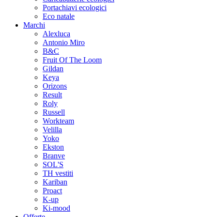
Portachiavi ecologici
Eco natale
Marchi
Alexluca
Antonio Miro
B&C
Fruit Of The Loom
Gildan
Keya
Orizons
Result
Roly
Russell
Workteam
Velilla
Yoko
Ekston
Branve
SOL'S
TH vestiti
Kariban
Proact
K-up
Ki-mood
Offerte