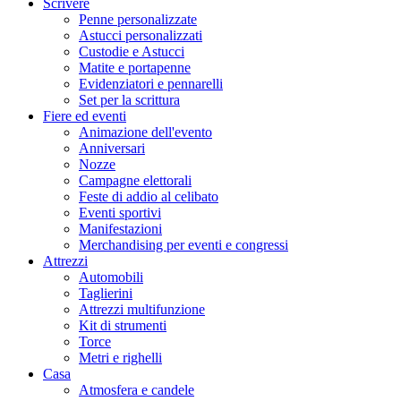
Scrivere
Penne personalizzate
Astucci personalizzati
Custodie e Astucci
Matite e portapenne
Evidenziatori e pennarelli
Set per la scrittura
Fiere ed eventi
Animazione dell'evento
Anniversari
Nozze
Campagne elettorali
Feste di addio al celibato
Eventi sportivi
Manifestazioni
Merchandising per eventi e congressi
Attrezzi
Automobili
Taglierini
Attrezzi multifunzione
Kit di strumenti
Torce
Metri e righelli
Casa
Atmosfera e candele