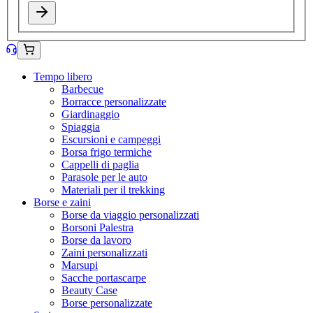
Tempo libero
Barbecue
Borracce personalizzate
Giardinaggio
Spiaggia
Escursioni e campeggi
Borsa frigo termiche
Cappelli di paglia
Parasole per le auto
Materiali per il trekking
Borse e zaini
Borse da viaggio personalizzati
Borsoni Palestra
Borse da lavoro
Zaini personalizzati
Marsupi
Sacche portascarpe
Beauty Case
Borse personalizzate