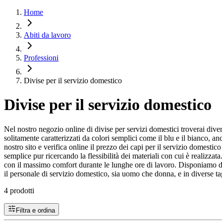
Home
Abiti da lavoro
Professioni
Divise per il servizio domestico
Divise per il servizio domestico
Nel nostro negozio online di divise per servizi domestici troverai diver
solitamente caratterizzati da colori semplici come il blu e il bianco, a
nostro sito e verifica online il prezzo dei capi per il servizio domesti
semplice pur ricercando la flessibilità dei materiali con cui è realizza
con il massimo comfort durante le lunghe ore di lavoro. Disponiamo di pa
il personale di servizio domestico, sia uomo che donna, e in diverse tag
4 prodotti
Filtra e ordina