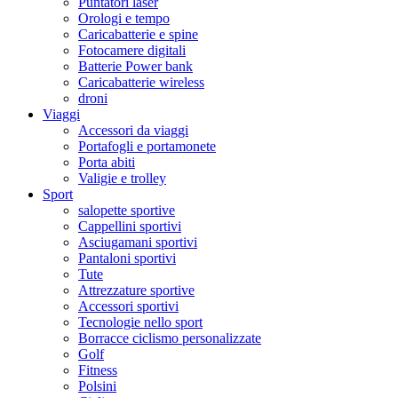
Puntatori laser
Orologi e tempo
Caricabatterie e spine
Fotocamere digitali
Batterie Power bank
Caricabatterie wireless
droni
Viaggi
Accessori da viaggi
Portafogli e portamonete
Porta abiti
Valigie e trolley
Sport
salopette sportive
Cappellini sportivi
Asciugamani sportivi
Pantaloni sportivi
Tute
Attrezzature sportive
Accessori sportivi
Tecnologie nello sport
Borracce ciclismo personalizzate
Golf
Fitness
Polsini