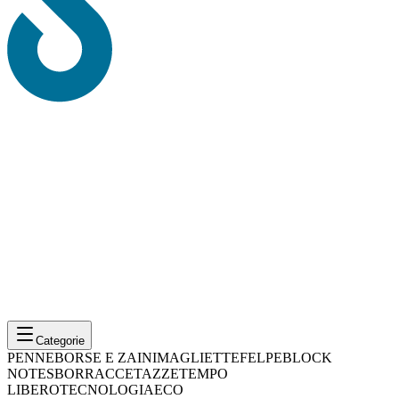
Categorie
PENNE
BORSE E ZAINI
MAGLIETTE
FELPE
BLOCK
NOTES
BORRACCE
TAZZE
TEMPO
LIBERO
TECNOLOGIA
ECO