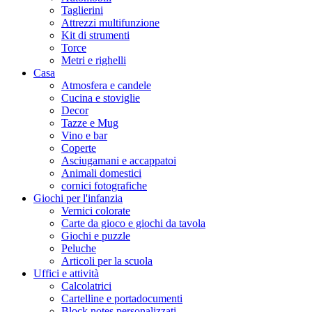
Taglierini
Attrezzi multifunzione
Kit di strumenti
Torce
Metri e righelli
Casa
Atmosfera e candele
Cucina e stoviglie
Decor
Tazze e Mug
Vino e bar
Coperte
Asciugamani e accappatoi
Animali domestici
cornici fotografiche
Giochi per l'infanzia
Vernici colorate
Carte da gioco e giochi da tavola
Giochi e puzzle
Peluche
Articoli per la scuola
Uffici e attività
Calcolatrici
Cartelline e portadocumenti
Block notes personalizzati