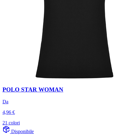
POLO STAR WOMAN
Da
4,96 €
21 colori
Disponibile