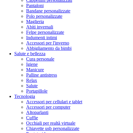
Cappellini personalizzati
Pantaloni
Bandane personalizzate
Polo personalizzate
Maglieria
Abiti invernali
Felpe personalizzate
Indumenti intimi
Accessori per l'inverno
Abbigliamento da bimbi
Salute e bellezza
Cura personale
Igiene
Manicure
Palline antistress
Relax
Salute
Portapillole
Tecnologia
Accessori per cellulari e tablet
Accessori per computer
Altoparlanti
Cuffie
Occhiali per realtà virtuale
Chiavette usb personalizzate