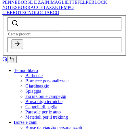
PENNE
BORSE E ZAINI
MAGLIETTE
FELPE
BLOCK
NOTES
BORRACCE
TAZZE
TEMPO
LIBERO
TECNOLOGIA
ECO
Tempo libero
Barbecue
Borracce personalizzate
Giardinaggio
Spiaggia
Escursioni e campeggi
Borsa frigo termiche
Cappelli di paglia
Parasole per le auto
Materiali per il trekking
Borse e zaini
Borse da viaggio personalizzati